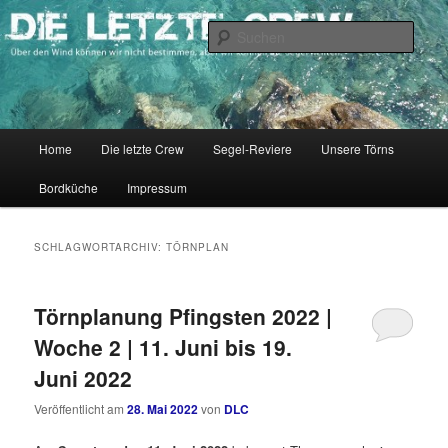
Zum
Zum
Über den Wind können wir nicht bestimmen, aber wir können die Segel
richten.
primären
sekundären
Such
Inhalt
Inhalt
springen
springen
DIE LETZTE CREW
Hauptmenü
Home
Die letzte Crew
Segel-Reviere
Unsere Törns
Bordküche
Impressum
SCHLAGWORTARCHIV:
TÖRNPLAN
Törnplanung Pfingsten 2022 |
Woche 2 | 11. Juni bis 19.
Juni 2022
Veröffentlicht am
28. Mai 2022
von
DLC