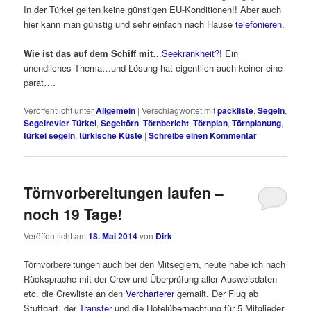
In der Türkei gelten keine günstigen EU-Konditionen!! Aber auch
hier kann man günstig und sehr einfach nach Hause
telefonieren
.
Wie ist das auf dem Schiff mit
…
Seekrankheit?!
Ein
unendliches Thema…und Lösung hat eigentlich auch keiner eine
parat….
Veröffentlicht unter
Allgemein
|
Verschlagwortet mit
packliste
,
Segeln
,
Segelrevier Türkei
,
Segeltörn
,
Törnbericht
,
Törnplan
,
Törnplanung
,
türkei segeln
,
türkische Küste
|
Schreibe einen Kommentar
Törnvorbereitungen laufen –
noch 19 Tage!
Veröffentlicht am
18. Mai 2014
von
Dirk
Törnvorbereitungen auch bei den Mitseglern, heute habe ich nach
Rücksprache mit der Crew und Überprüfung aller Ausweisdaten
etc. die Crewliste an den
Vercharterer
gemailt. Der Flug ab
Stuttgart, der
Transfer
und die Hotelübernachtung für 5 Mitglieder