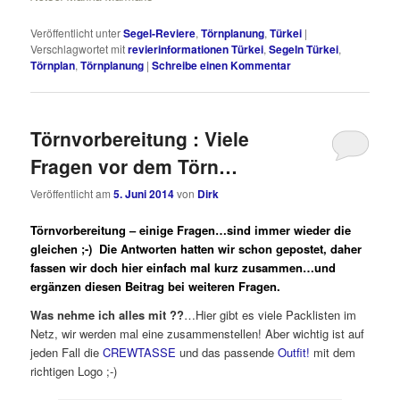
Veröffentlicht unter
Segel-Reviere
,
Törnplanung
,
Türkei
|
Verschlagwortet mit
revierinformationen Türkei
,
Segeln Türkei
,
Törnplan
,
Törnplanung
|
Schreibe einen Kommentar
Törnvorbereitung : Viele
Fragen vor dem Törn…
Veröffentlicht am
5. Juni 2014
von
Dirk
Törnvorbereitung – einige Fragen…sind immer wieder die
gleichen ;-) Die Antworten hatten wir schon gepostet, daher
fassen wir doch hier einfach mal kurz zusammen…und
ergänzen diesen Beitrag bei weiteren Fragen.
Was nehme ich alles mit ??
…Hier gibt es viele Packlisten im
Netz, wir werden mal eine zusammenstellen! Aber wichtig ist auf
jeden Fall die
CREWTASSE
und das passende
Outfit!
mit dem
richtigen Logo ;-)