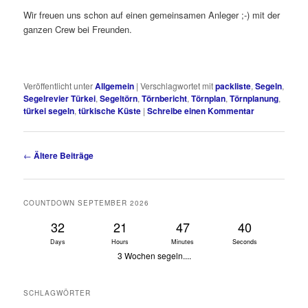
Wir freuen uns schon auf einen gemeinsamen Anleger ;-) mit der
ganzen Crew bei Freunden.
Veröffentlicht unter
Allgemein
|
Verschlagwortet mit
packliste
,
Segeln
,
Segelrevier Türkei
,
Segeltörn
,
Törnbericht
,
Törnplan
,
Törnplanung
,
türkei segeln
,
türkische Küste
|
Schreibe einen Kommentar
Beitragsnavigation
←
Ältere Beiträge
COUNTDOWN SEPTEMBER 2026
32
21
47
40
Days
Hours
Minutes
Seconds
3 Wochen segeln....
SCHLAGWÖRTER