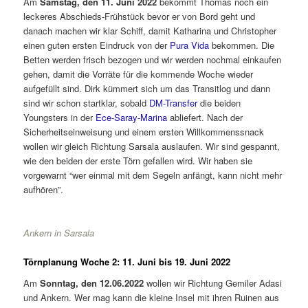
Am
Samstag, den 11. Juni 2022
bekommt Thomas noch ein
leckeres Abschieds-Frühstück bevor er von Bord geht und
danach machen wir klar Schiff, damit Katharina und Christopher
einen guten ersten Eindruck von der
Pura Vida
bekommen. Die
Betten werden frisch bezogen und wir werden nochmal einkaufen
gehen, damit die Vorräte für die kommende Woche wieder
aufgefüllt sind. Dirk kümmert sich um das Transitlog und dann
sind wir schon startklar, sobald
DM-Transfer
die beiden
Youngsters in der
Ece-
Saray
-Marina
abliefert. Nach der
Sicherheitseinweisung und einem ersten Willkommenssnack
wollen wir gleich Richtung Sarsala auslaufen. Wir sind gespannt,
wie den beiden der erste Törn gefallen wird. Wir haben sie
vorgewarnt “wer einmal mit dem Segeln anfängt, kann nicht mehr
aufhören”.
Ankern in Sarsala
Törnplanung Woche 2: 11. Juni bis 19. Juni 2022
Am
Sonntag, den 12.06.2022
wollen wir Richtung Gemiler Adasi
und Ankern. Wer mag kann die kleine Insel mit ihren Ruinen aus