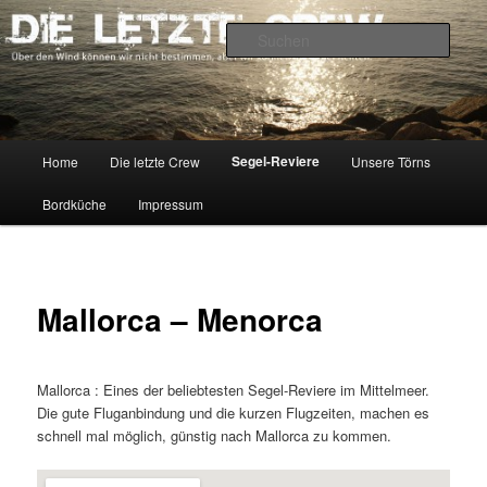
Zum
Über den Wind können wir nicht bestimmen, aber wir können die Segel
richten.
primären
Such
Inhalt
springen
DIE LETZTE CREW
Hauptmenü
Segel-Reviere
Home
Die letzte Crew
Unsere Törns
Bordküche
Impressum
Mallorca – Menorca
Mallorca : Eines der beliebtesten Segel-Reviere im Mittelmeer.
Die gute Fluganbindung und die kurzen Flugzeiten, machen es
schnell mal möglich, günstig nach Mallorca zu kommen.