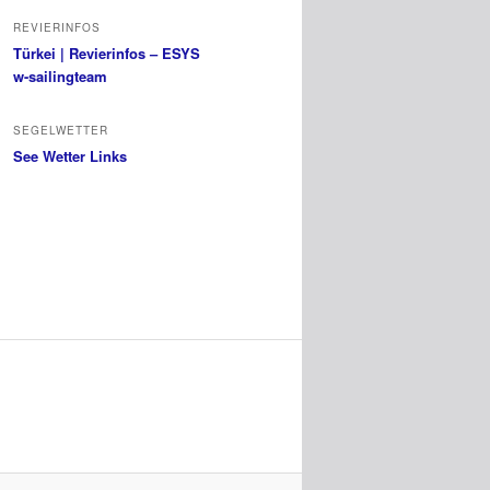
REVIERINFOS
Türkei | Revierinfos – ESYS
w-sailingteam
SEGELWETTER
See Wetter Links