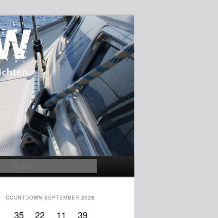
Suchen
COUNTDOWN SEPTEMBER 2026
35
22
11
38