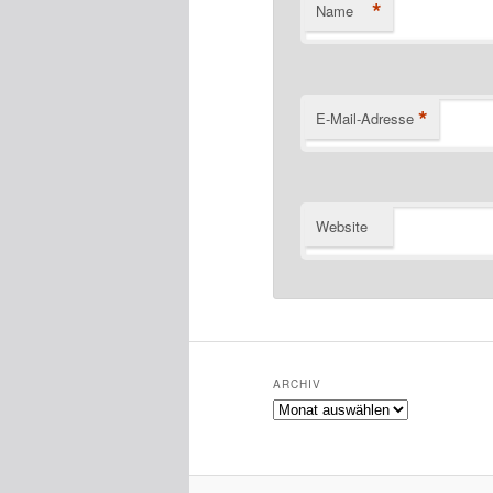
*
Name
*
E-Mail-Adresse
Website
ARCHIV
Archiv