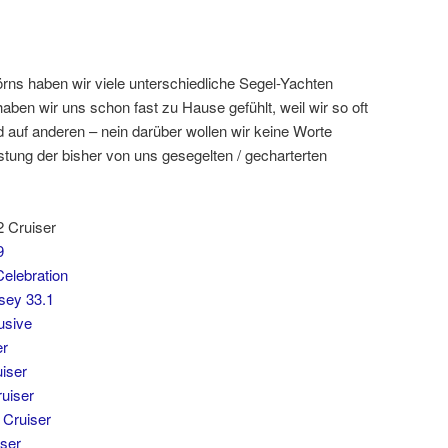
rns haben wir viele unterschiedliche Segel-Yachten
ben wir uns schon fast zu Hause gefühlt, weil wir so oft
 auf anderen – nein darüber wollen wir keine Worte
listung der bisher von uns gesegelten / gecharterten
2 Cruiser
9
elebration
sey 33.1
usive
er
iser
ruiser
 Cruiser
iser