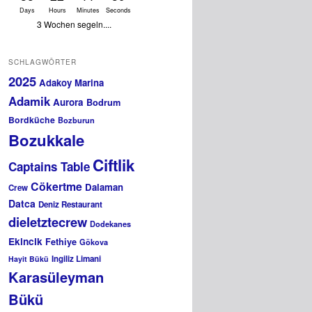
Days
Hours
Minutes
Seconds
3 Wochen segeln....
SCHLAGWÖRTER
2025
Adakoy Marina
Adamik
Aurora
Bodrum
Bordküche
Bozburun
Bozukkale
Ciftlik
Captains Table
Cökertme
Dalaman
Crew
Datca
Deniz Restaurant
dieletztecrew
Dodekanes
Ekincik
Fethiye
Gökova
Ingiliz Limani
Hayit Bükü
Karasüleyman
Bükü