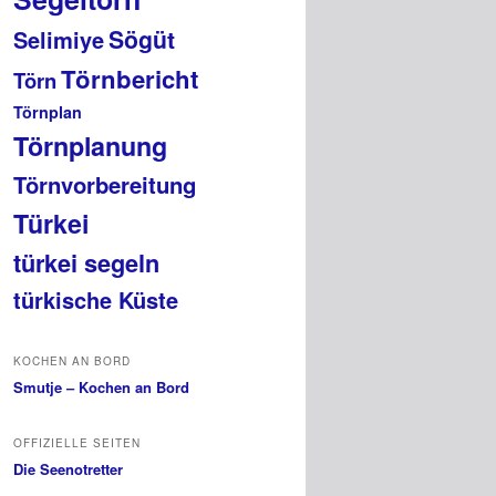
Sögüt
Selimiye
Törnbericht
Törn
Törnplan
Törnplanung
Törnvorbereitung
Türkei
türkei segeln
türkische Küste
KOCHEN AN BORD
Smutje – Kochen an Bord
OFFIZIELLE SEITEN
Die Seenotretter