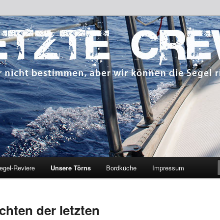
 bestimmen, aber wir können die Segel richten.
CREW
egel-Reviere
Unsere Törns
Bordküche
Impressum
chten der letzten