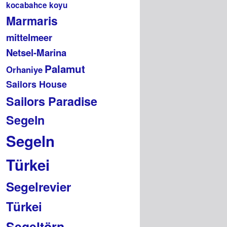
kocabahce koyu
Marmaris
mittelmeer
Netsel-Marina
Palamut
Orhaniye
Sailors House
Sailors Paradise
Segeln
Segeln
Türkei
Segelrevier
Türkei
Segeltörn