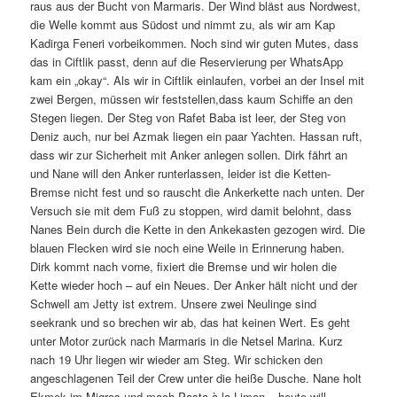
raus aus der Bucht von Marmaris. Der Wind bläst aus Nordwest,
die Welle kommt aus Südost und nimmt zu, als wir am Kap
Kadirga Feneri vorbeikommen. Noch sind wir guten Mutes, dass
das in Ciftlik passt, denn auf die Reservierung per WhatsApp
kam ein „okay“. Als wir in Ciftlik einlaufen, vorbei an der Insel mit
zwei Bergen, müssen wir feststellen,dass kaum Schiffe an den
Stegen liegen. Der Steg von Rafet Baba ist leer, der Steg von
Deniz auch, nur bei Azmak liegen ein paar Yachten. Hassan ruft,
dass wir zur Sicherheit mit Anker anlegen sollen. Dirk fährt an
und Nane will den Anker runterlassen, leider ist die Ketten-
Bremse nicht fest und so rauscht die Ankerkette nach unten. Der
Versuch sie mit dem Fuß zu stoppen, wird damit belohnt, dass
Nanes Bein durch die Kette in den Ankekasten gezogen wird. Die
blauen Flecken wird sie noch eine Weile in Erinnerung haben.
Dirk kommt nach vorne, fixiert die Bremse und wir holen die
Kette wieder hoch – auf ein Neues. Der Anker hält nicht und der
Schwell am Jetty ist extrem. Unsere zwei Neulinge sind
seekrank und so brechen wir ab, das hat keinen Wert. Es geht
unter Motor zurück nach Marmaris in die Netsel Marina. Kurz
nach 19 Uhr liegen wir wieder am Steg. Wir schicken den
angeschlagenen Teil der Crew unter die heiße Dusche. Nane holt
Ekmek im Migros und mach Pasta à la Limon – heute will