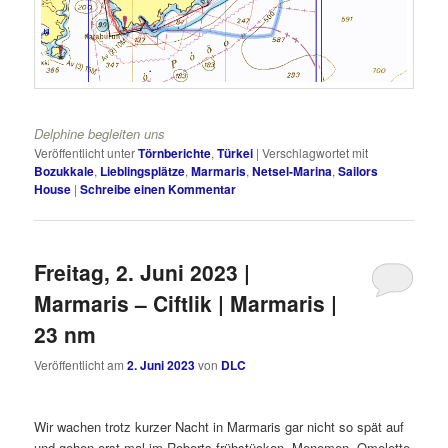
Delphine begleiten uns
Veröffentlicht unter
Törnberichte
,
Türkei
|
Verschlagwortet mit
Bozukkale
,
Lieblingsplätze
,
Marmaris
,
Netsel-Marina
,
Sailors
House
|
Schreibe einen Kommentar
Freitag, 2. Juni 2023 |
Marmaris – Ciftlik | Marmaris |
23 nm
Veröffentlicht am
2. Juni 2023
von
DLC
Wir wachen trotz kurzer Nacht in Marmaris gar nicht so spät auf
und gehen erst mal im Roberts frühstücken. Menemen, Omelette