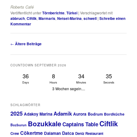
Roberts Café
Veröffentlicht unter
Törnberichte
,
Türkei
|
Verschlagwortet mit
abbruch
,
Ciftlik
,
Marmaris
,
Netsel-Marina
,
schwell
|
Schreibe einen
Kommentar
Beitragsnavigation
←
Ältere Beiträge
COUNTDOWN SEPTEMBER 2026
36
8
34
34
Days
Hours
Minutes
Seconds
3 Wochen segeln....
SCHLAGWÖRTER
2025
Adamik
Adakoy Marina
Aurora
Bodrum
Bordküche
Bozukkale
Ciftlik
Captains Table
Bozburun
Cökertme
Datca
Dalaman
Crew
Deniz Restaurant