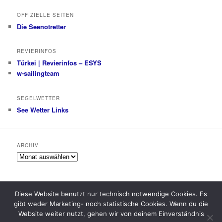
OFFIZIELLE SEITEN
Die Seenotretter
REVIERINFOS
Türkei | Revierinfos – ESYS
w-sailingteam
SEGELWETTER
See Wetter Links
ARCHIV
Archiv
Diese Website benutzt nur technisch notwendige Cookies. Es
gibt weder Marketing- noch statistische Cookies. Wenn du die
Datenschutzerklärung
Stolz präsentiert von WordPress
Website weiter nutzt, gehen wir von deinem Einverständnis