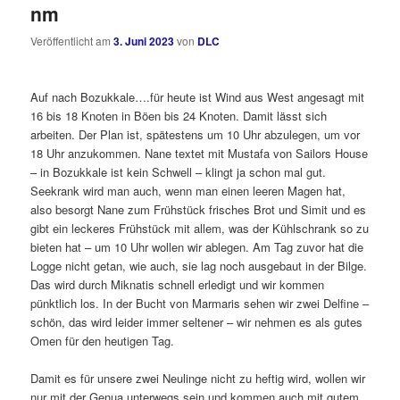
nm
Veröffentlicht am
3. Juni 2023
von
DLC
Auf nach Bozukkale….für heute ist Wind aus West angesagt mit
16 bis 18 Knoten in Böen bis 24 Knoten. Damit lässt sich
arbeiten. Der Plan ist, spätestens um 10 Uhr abzulegen, um vor
18 Uhr anzukommen. Nane textet mit Mustafa von Sailors House
– in Bozukkale ist kein Schwell – klingt ja schon mal gut.
Seekrank wird man auch, wenn man einen leeren Magen hat,
also besorgt Nane zum Frühstück frisches Brot und Simit und es
gibt ein leckeres Frühstück mit allem, was der Kühlschrank so zu
bieten hat – um 10 Uhr wollen wir ablegen. Am Tag zuvor hat die
Logge nicht getan, wie auch, sie lag noch ausgebaut in der Bilge.
Das wird durch Miknatis schnell erledigt und wir kommen
pünktlich los. In der Bucht von Marmaris sehen wir zwei Delfine –
schön, das wird leider immer seltener – wir nehmen es als gutes
Omen für den heutigen Tag.
Damit es für unsere zwei Neulinge nicht zu heftig wird, wollen wir
nur mit der Genua unterwegs sein und kommen auch mit gutem