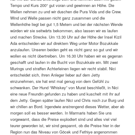
Tempo und Kurs 200° gut voran und gewinnen an Höhe. Die
Wellen nehmen zu und wir duschen die Pura Vida und die Crew.
Wind und Welle passen nicht ganz zusammen und die
Wellenhöhe liegt bei gut 1,5 Metern und bei der nächsten Wende
würden wir sie seitwärts bekommen, also lassen wir es laufen
und machen Strecke. Um 13.30 Uhr auf der Höhe der Insel Kizil
Ada entscheiden wir auf direktem Weg unter Motor Bozukkale
anzulaufen. Unseren beiden geht es nicht ganz so gut und wir
wollen es nicht übertreiben. Um 16.30 Uhr haben wir es gegenan
geschafft und laufen in die Bucht von Bozukkale ein. Mit zwei
Murings und straffen Achterleinen liegen wir recht stabil. Nici
entscheidet sich, ihren Anleger lieber auf dem Jetty
einzunehmen, sie hat erst mal genug von dem Gefühl zu
schwanken. Der Hund “Whiskey” von Murat beschließt, in Nici
eine neue Freundin gefunden zu haben und kuschelt mit ihr auf
dem Jetty. Gegen später laufen Nici und Chris noch zur Burg und
wir chillen an Bord. Irgendwie anstrengend dieses Wetter, aber ab
morgen soll es besser werden. In Marmaris haben Sie uns
vorgewarnt, dass die Preise explodiert sind und alles viel viel
teurer geworden ist, wir sind gespannt, ob die Preise hier in der
Region nun das Niveau von Göcek und Fethiye angenommen