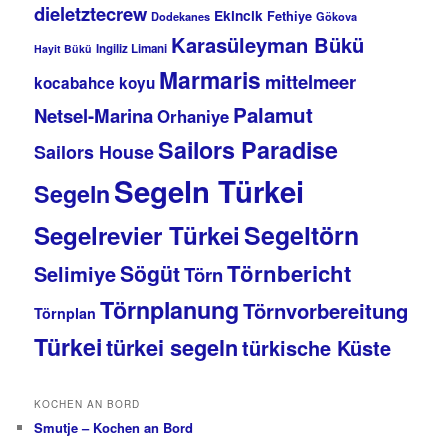
dieletztecrew
Ekincik
Fethiye
Dodekanes
Gökova
Karasüleyman Bükü
Ingiliz Limani
Hayit Bükü
Marmaris
mittelmeer
kocabahce koyu
Palamut
Netsel-Marina
Orhaniye
Sailors Paradise
Sailors House
Segeln Türkei
Segeln
Segeltörn
Segelrevier Türkei
Törnbericht
Sögüt
Selimiye
Törn
Törnplanung
Törnvorbereitung
Törnplan
Türkei
türkei segeln
türkische Küste
KOCHEN AN BORD
Smutje – Kochen an Bord