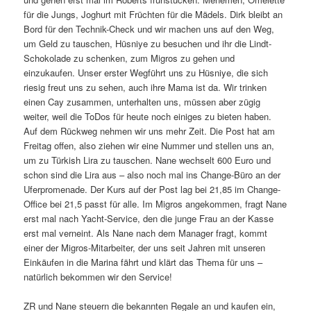
für die Jungs, Joghurt mit Früchten für die Mädels. Dirk bleibt an
Bord für den Technik-Check und wir machen uns auf den Weg,
um Geld zu tauschen, Hüsniye zu besuchen und ihr die Lindt-
Schokolade zu schenken, zum Migros zu gehen und
einzukaufen. Unser erster Wegführt uns zu Hüsniye, die sich
riesig freut uns zu sehen, auch ihre Mama ist da. Wir trinken
einen Cay zusammen, unterhalten uns, müssen aber zügig
weiter, weil die ToDos für heute noch einiges zu bieten haben.
Auf dem Rückweg nehmen wir uns mehr Zeit. Die Post hat am
Freitag offen, also ziehen wir eine Nummer und stellen uns an,
um zu Türkish Lira zu tauschen. Nane wechselt 600 Euro und
schon sind die Lira aus – also noch mal ins Change-Büro an der
Uferpromenade. Der Kurs auf der Post lag bei 21,85 im Change-
Office bei 21,5 passt für alle. Im Migros angekommen, fragt Nane
erst mal nach Yacht-Service, den die junge Frau an der Kasse
erst mal verneint. Als Nane nach dem Manager fragt, kommt
einer der Migros-Mitarbeiter, der uns seit Jahren mit unseren
Einkäufen in die Marina fährt und klärt das Thema für uns –
natürlich bekommen wir den Service!
ZR und Nane steuern die bekannten Regale an und kaufen ein,