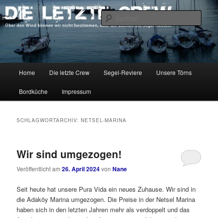
Zum
Zum
Über den Wind können wir nicht bestimmen, aber wir können die Segel
richten.
primären
sekundären
Such
Inhalt
Inhalt
springen
springen
DIE LETZTE CREW
Hauptmenü
Home
Die letzte Crew
Segel-Reviere
Unsere Törns
Bordküche
Impressum
SCHLAGWORTARCHIV:
NETSEL-MARINA
Wir sind umgezogen!
Veröffentlicht am
26. April 2024
von
Nane
Seit heute hat unsere Pura Vida ein neues Zuhause. Wir sind in
die Adaköy Marina umgezogen. Die Preise in der Netsel Marina
haben sich in den letzten Jahren mehr als verdoppelt und das