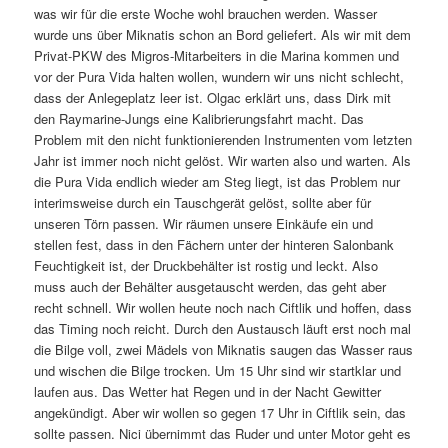
was wir für die erste Woche wohl brauchen werden. Wasser
wurde uns über Miknatis schon an Bord geliefert. Als wir mit dem
Privat-PKW des Migros-Mitarbeiters in die Marina kommen und
vor der Pura Vida halten wollen, wundern wir uns nicht schlecht,
dass der Anlegeplatz leer ist. Olgac erklärt uns, dass Dirk mit
den Raymarine-Jungs eine Kalibrierungsfahrt macht. Das
Problem mit den nicht funktionierenden Instrumenten vom letzten
Jahr ist immer noch nicht gelöst. Wir warten also und warten. Als
die Pura Vida endlich wieder am Steg liegt, ist das Problem nur
interimsweise durch ein Tauschgerät gelöst, sollte aber für
unseren Törn passen. Wir räumen unsere Einkäufe ein und
stellen fest, dass in den Fächern unter der hinteren Salonbank
Feuchtigkeit ist, der Druckbehälter ist rostig und leckt. Also
muss auch der Behälter ausgetauscht werden, das geht aber
recht schnell. Wir wollen heute noch nach Ciftlik und hoffen, dass
das Timing noch reicht. Durch den Austausch läuft erst noch mal
die Bilge voll, zwei Mädels von Miknatis saugen das Wasser raus
und wischen die Bilge trocken. Um 15 Uhr sind wir startklar und
laufen aus. Das Wetter hat Regen und in der Nacht Gewitter
angekündigt. Aber wir wollen so gegen 17 Uhr in Ciftlik sein, das
sollte passen. Nici übernimmt das Ruder und unter Motor geht es