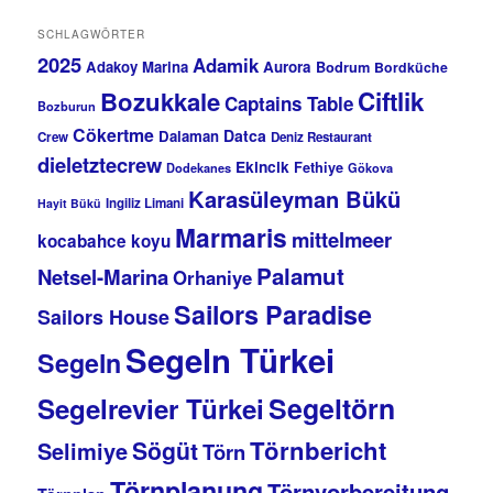
SCHLAGWÖRTER
2025
Adamik
Adakoy Marina
Aurora
Bodrum
Bordküche
Bozukkale
Ciftlik
Captains Table
Bozburun
Cökertme
Datca
Dalaman
Crew
Deniz Restaurant
dieletztecrew
Ekincik
Fethiye
Dodekanes
Gökova
Karasüleyman Bükü
Ingiliz Limani
Hayit Bükü
Marmaris
mittelmeer
kocabahce koyu
Palamut
Netsel-Marina
Orhaniye
Sailors Paradise
Sailors House
Segeln Türkei
Segeln
Segeltörn
Segelrevier Türkei
Törnbericht
Sögüt
Selimiye
Törn
Törnplanung
Törnvorbereitung