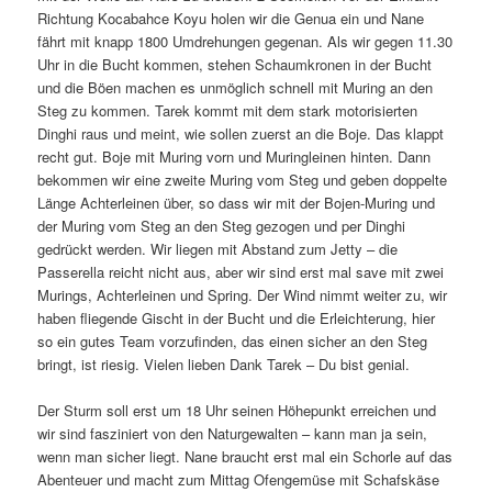
Richtung Kocabahce Koyu holen wir die Genua ein und Nane
fährt mit knapp 1800 Umdrehungen gegenan. Als wir gegen 11.30
Uhr in die Bucht kommen, stehen Schaumkronen in der Bucht
und die Böen machen es unmöglich schnell mit Muring an den
Steg zu kommen. Tarek kommt mit dem stark motorisierten
Dinghi raus und meint, wie sollen zuerst an die Boje. Das klappt
recht gut. Boje mit Muring vorn und Muringleinen hinten. Dann
bekommen wir eine zweite Muring vom Steg und geben doppelte
Länge Achterleinen über, so dass wir mit der Bojen-Muring und
der Muring vom Steg an den Steg gezogen und per Dinghi
gedrückt werden. Wir liegen mit Abstand zum Jetty – die
Passerella reicht nicht aus, aber wir sind erst mal save mit zwei
Murings, Achterleinen und Spring. Der Wind nimmt weiter zu, wir
haben fliegende Gischt in der Bucht und die Erleichterung, hier
so ein gutes Team vorzufinden, das einen sicher an den Steg
bringt, ist riesig. Vielen lieben Dank Tarek – Du bist genial.
Der Sturm soll erst um 18 Uhr seinen Höhepunkt erreichen und
wir sind fasziniert von den Naturgewalten – kann man ja sein,
wenn man sicher liegt. Nane braucht erst mal ein Schorle auf das
Abenteuer und macht zum Mittag Ofengemüse mit Schafskäse