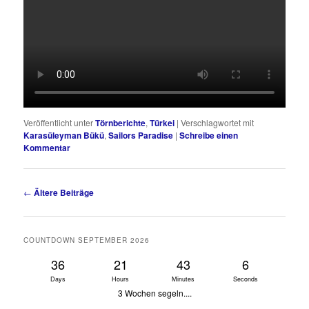
Veröffentlicht unter
Törnberichte
,
Türkei
|
Verschlagwortet mit
Karasüleyman Bükü
,
Sailors Paradise
|
Schreibe einen
Kommentar
Beitragsnavigation
←
Ältere Beiträge
COUNTDOWN SEPTEMBER 2026
36
21
43
5
Days
Hours
Minutes
Seconds
3 Wochen segeln....