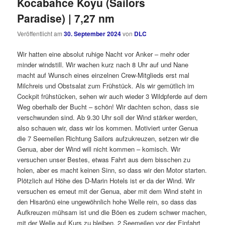
Kocabahce Koyu (Sailors
Paradise) | 7,27 nm
Veröffentlicht am
30. September 2024
von
DLC
Wir hatten eine absolut ruhige Nacht vor Anker – mehr oder
minder windstill. Wir wachen kurz nach 8 Uhr auf und Nane
macht auf Wunsch eines einzelnen Crew-Mitglieds erst mal
Milchreis und Obstsalat zum Frühstück. Als wir gemütlich im
Cockpit frühstücken, sehen wir auch wieder 3 Wildpferde auf dem
Weg oberhalb der Bucht – schön! Wir dachten schon, dass sie
verschwunden sind. Ab 9.30 Uhr soll der Wind stärker werden,
also schauen wir, dass wir los kommen. Motiviert unter Genua
die 7 Seemeilen Richtung Sailors aufzukreuzen, setzen wir die
Genua, aber der Wind will nicht kommen – komisch. Wir
versuchen unser Bestes, etwas Fahrt aus dem bisschen zu
holen, aber es macht keinen Sinn, so dass wir den Motor starten.
Plötzlich auf Höhe des D-Marin Hotels ist er da der Wind. Wir
versuchen es erneut mit der Genua, aber mit dem Wind steht in
den Hisarönü eine ungewöhnlich hohe Welle rein, so dass das
Aufkreuzen mühsam ist und die Böen es zudem schwer machen,
mit der Welle auf Kurs zu bleiben. 2 Seemeilen vor der Einfahrt