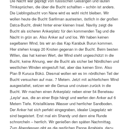
Die Nacht war geprägt von russischen Gesängen und lauten
Trinksprüchen, die über die Bucht schallten – schön ist anders.
Die Lieblingsbucht von Nane wird es wohl nicht bleiben. Wir
wollen heute die Bucht Sariliman austesten, östlich in der großen
Datca-Bucht, direkt hinter einer kleinen Insel. Naviliy zeigt die
Bucht als sicheren Ankerplatz für den kommenden Tag und die
Nacht in grün an. Also Anker auf und los. Wir haben keinen
segelbaren Wind, bis wir an das Kap Karabuk Burun kommen.
Hier stehen knapp 20 Knoten gegenan in der Bucht. Beim besten
Willen, das hat keinen Wert, der Wind steht ungeschützt in die
Bucht, keine Ahnung, wer die Bucht als sicher bei Nördlichen und
westlichen Winden eingestuft hat, aber das keinen Sinn. Also
Plan B Kuruca Bükü. Diesmal wollen wir es im nördlichen Teil der
Bucht versuchen auf max. 7 Metern. Jetzt mit achterlichem Wind
ausgestattet, setzen wir die Genua und cruisen zurück in die
Bucht. Wir machen einen Ankerplatz neben einer 54 Beneteau
„Leyla“ aus, die an einer Boje hängt und werfen den Anker auf 6
Metern Tiefe. Kristallklares Wasser und herrlicher Sandboden.
Der Anker hat sich perfekt eingegraben, idealer Liegeplatz wir
sind begeistert. Erst mal ein Shandy und dann eine Runde
schnorcheln – herrlich. Wir genießen den späten Nachmittag.
Zum Abendessen gibt es die restlichen Penne Arrabiata, dazu