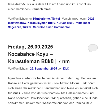
leise Jazz-Musik aus dem Club am Stand und im Anschluss
einen herrlichen Sternenhimmel.
Veröffentlicht unter
Törnberichte
,
Türkei
|
Verschlagwortet mit
2025
,
dieletztecrew
,
Karasüleyman Bükü
,
Kuruca Bükü
,
mittelmeer
,
Segeltörn
,
Türkei
|
Schreibe einen Kommentar
Freitag, 26.09.2025 |
Kocabahce Koyu –
Karasüleman Bükü | 7 nm
Veröffentlicht am
26. September 2025
von
DLC
Irgendwie starten wir heute gemächlicher in den Tag. Den ersten
Kaffee an Deck genießen wir im Slow Motion Modus. Dirk gönnt
sich einen der restlichen Pfannkuchen und Nane entscheidet sich
für Müsli. Zanna von der Nachbarcrew hat Halsschmerzen und
Nane spendiert DoloDobendan. Wir quatschen, gehen eine Runde
schwimmen, bekommen Wassermelone von der Pamina Blue