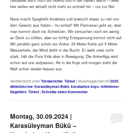
Gesabbel auch noch am Abend und in der halben Nacht – neee
hier wollen wir aktuell nicht mehr so schnell hin – nur zur Not.
Nane macht Spaghetti Arrabiata und erwischt etwas zu viel von
dem Gewürz aus Italien – hu scharf! Mit Parmesan geht es, aber
man kommt doch ins Schwitzen. Wir versuchen noch ein wenig
an Deck zu chillen, aber so richtig Entspannung kommt nicht auf.
Wir pendeln ganz schön am Anker. 25 Meter Kette auf 5 Meter
Wassertiefe, der Wind dreht in der Bucht. Er weht zwar nicht
stark, hält die Pura Vida aber in Bewegung. Die AnkerApp wird
schon auf uns aufpassen. Ab in die Koje und morgen sieht die
Welt schon wieder besser aus.
Veröffentlicht unter
Törnberichte
,
Türkei
|
Verschlagwortet mit
2025
,
dieletztecrew
,
Karasüleyman Bükü
,
kocabahce koyu
,
mittelmeer
,
Segeltörn
,
Türkei
|
Schreibe einen Kommentar
Montag, 30.09.2024 |
Karasüleyman Bükü –