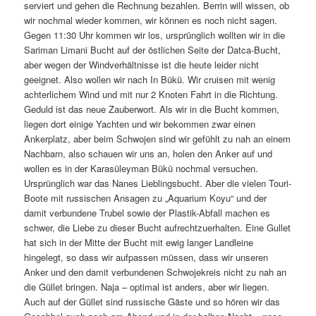
serviert und gehen die Rechnung bezahlen. Berrin will wissen, ob
wir nochmal wieder kommen, wir können es noch nicht sagen.
Gegen 11:30 Uhr kommen wir los, ursprünglich wollten wir in die
Sariman Limani Bucht auf der östlichen Seite der Datca-Bucht,
aber wegen der Windverhältnisse ist die heute leider nicht
geeignet. Also wollen wir nach In Bükü. Wir cruisen mit wenig
achterlichem Wind und mit nur 2 Knoten Fahrt in die Richtung.
Geduld ist das neue Zauberwort. Als wir in die Bucht kommen,
liegen dort einige Yachten und wir bekommen zwar einen
Ankerplatz, aber beim Schwojen sind wir gefühlt zu nah an einem
Nachbarn, also schauen wir uns an, holen den Anker auf und
wollen es in der Karasüleyman Bükü nochmal versuchen.
Ursprünglich war das Nanes Lieblingsbucht. Aber die vielen Touri-
Boote mit russischen Ansagen zu „Aquarium Koyu“ und der
damit verbundene Trubel sowie der Plastik-Abfall machen es
schwer, die Liebe zu dieser Bucht aufrechtzuerhalten. Eine Gullet
hat sich in der Mitte der Bucht mit ewig langer Landleine
hingelegt, so dass wir aufpassen müssen, dass wir unseren
Anker und den damit verbundenen Schwojekreis nicht zu nah an
die Güllet bringen. Naja – optimal ist anders, aber wir liegen.
Auch auf der Güllet sind russische Gäste und so hören wir das