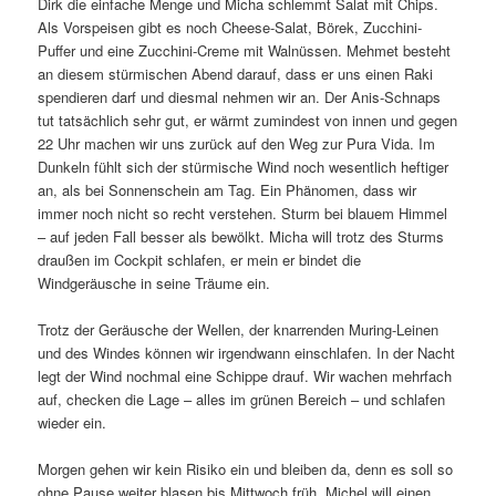
Dirk die einfache Menge und Micha schlemmt Salat mit Chips.
Als Vorspeisen gibt es noch Cheese-Salat, Börek, Zucchini-
Puffer und eine Zucchini-Creme mit Walnüssen. Mehmet besteht
an diesem stürmischen Abend darauf, dass er uns einen Raki
spendieren darf und diesmal nehmen wir an. Der Anis-Schnaps
tut tatsächlich sehr gut, er wärmt zumindest von innen und gegen
22 Uhr machen wir uns zurück auf den Weg zur Pura Vida. Im
Dunkeln fühlt sich der stürmische Wind noch wesentlich heftiger
an, als bei Sonnenschein am Tag. Ein Phänomen, dass wir
immer noch nicht so recht verstehen. Sturm bei blauem Himmel
– auf jeden Fall besser als bewölkt. Micha will trotz des Sturms
draußen im Cockpit schlafen, er mein er bindet die
Windgeräusche in seine Träume ein.
Trotz der Geräusche der Wellen, der knarrenden Muring-Leinen
und des Windes können wir irgendwann einschlafen. In der Nacht
legt der Wind nochmal eine Schippe drauf. Wir wachen mehrfach
auf, checken die Lage – alles im grünen Bereich – und schlafen
wieder ein.
Morgen gehen wir kein Risiko ein und bleiben da, denn es soll so
ohne Pause weiter blasen bis Mittwoch früh. Michel will einen