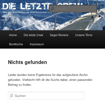
Zum
Zum
Über den Wind können wir nicht bestimmen, aber wir können die Segel
richten.
primären
sekundären
Such
Inhalt
Inhalt
springen
springen
DIE LETZTE CREW
Hauptmenü
Home
Die letzte Crew
Segel-Reviere
Unsere Törns
Bordküche
Impressum
Nichts gefunden
Leider wurden keine Ergebnisse für das aufgerufene Archiv
gefunden. Vielleicht hilft dir die Suche dabei, einen passenden
Beitrag zu finden.
Suchen