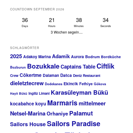
COUNTDOWN SEPTEMBER 2026
36
21
38
34
Days
Hours
Minutes
Seconds
3 Wochen segeln....
SCHLAGWÖRTER
2025
Adamik
Adakoy Marina
Aurora
Bodrum
Bordküche
Bozukkale
Ciftlik
Captains Table
Bozburun
Cökertme
Datca
Dalaman
Crew
Deniz Restaurant
dieletztecrew
Ekincik
Fethiye
Dodekanes
Gökova
Karasüleyman Bükü
Ingiliz Limani
Hayit Bükü
Marmaris
mittelmeer
kocabahce koyu
Palamut
Netsel-Marina
Orhaniye
Sailors Paradise
Sailors House