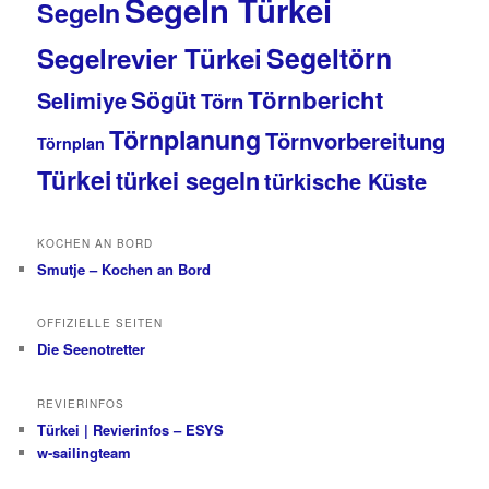
Segeln Türkei
Segeln
Segeltörn
Segelrevier Türkei
Törnbericht
Sögüt
Selimiye
Törn
Törnplanung
Törnvorbereitung
Törnplan
Türkei
türkei segeln
türkische Küste
KOCHEN AN BORD
Smutje – Kochen an Bord
OFFIZIELLE SEITEN
Die Seenotretter
REVIERINFOS
Türkei | Revierinfos – ESYS
w-sailingteam