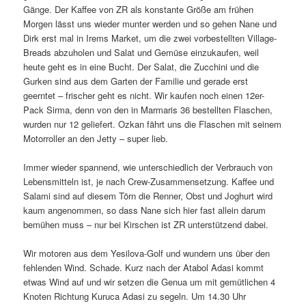
Gänge. Der Kaffee von ZR als konstante Größe am frühen
Morgen lässt uns wieder munter werden und so gehen Nane und
Dirk erst mal in Irems Market, um die zwei vorbestellten Village-
Breads abzuholen und Salat und Gemüse einzukaufen, weil
heute geht es in eine Bucht. Der Salat, die Zucchini und die
Gurken sind aus dem Garten der Familie und gerade erst
geerntet – frischer geht es nicht. Wir kaufen noch einen 12er-
Pack Sirma, denn von den in Marmaris 36 bestellten Flaschen,
wurden nur 12 geliefert. Ozkan fährt uns die Flaschen mit seinem
Motorroller an den Jetty – super lieb.
Immer wieder spannend, wie unterschiedlich der Verbrauch von
Lebensmitteln ist, je nach Crew-Zusammensetzung. Kaffee und
Salami sind auf diesem Törn die Renner, Obst und Joghurt wird
kaum angenommen, so dass Nane sich hier fast allein darum
bemühen muss – nur bei Kirschen ist ZR unterstützend dabei.
Wir motoren aus dem Yesilova-Golf und wundern uns über den
fehlenden Wind. Schade. Kurz nach der Atabol Adasi kommt
etwas Wind auf und wir setzen die Genua um mit gemütlichen 4
Knoten Richtung Kuruca Adasi zu segeln. Um 14.30 Uhr