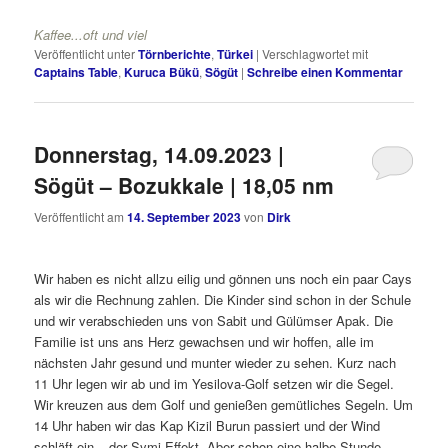
dann baden
Veröffentlicht unter
Törnberichte
,
Türkei
|
Verschlagwortet mit
Captains Table
,
Kuruca Bükü
,
Sögüt
|
Schreibe einen Kommentar
Donnerstag, 14.09.2023 |
Sögüt – Bozukkale | 18,05 nm
Veröffentlicht am
14. September 2023
von
Dirk
Wir haben es nicht allzu eilig und gönnen uns noch ein paar Cays
als wir die Rechnung zahlen. Die Kinder sind schon in der Schule
und wir verabschieden uns von Sabit und Gülümser Apak. Die
Familie ist uns ans Herz gewachsen und wir hoffen, alle im
nächsten Jahr gesund und munter wieder zu sehen. Kurz nach
11 Uhr legen wir ab und im Yesilova-Golf setzen wir die Segel.
Wir kreuzen aus dem Golf und genießen gemütliches Segeln. Um
14 Uhr haben wir das Kap Kizil Burun passiert und der Wind
schläft ein – der Symi-Effekt. Aber schon eine halbe Stunde