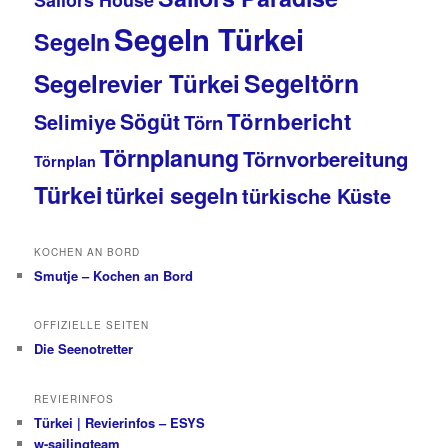
Segeln Türkei
Segeln
Segeltörn
Segelrevier Türkei
Törnbericht
Sögüt
Selimiye
Törn
Törnplanung
Törnvorbereitung
Törnplan
Türkei
türkei segeln
türkische Küste
KOCHEN AN BORD
Smutje – Kochen an Bord
OFFIZIELLE SEITEN
Die Seenotretter
REVIERINFOS
Türkei | Revierinfos – ESYS
w-sailingteam