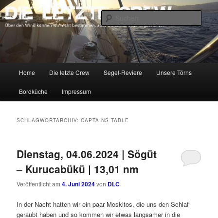
Zum
Zum
Über den Wind können wir nicht bestimmen, aber wir können die Segel
richten.
primären
sekundären
Such
Inhalt
Inhalt
springen
springen
DIE LETZTE CREW
Hauptmenü
Home
Die letzte Crew
Segel-Reviere
Unsere Törns
Bordküche
Impressum
SCHLAGWORTARCHIV:
CAPTAINS TABLE
Dienstag, 04.06.2024 | Sögüt
– Kurucabükü | 13,01 nm
Veröffentlicht am
4. Juni 2024
von
DLC
In der Nacht hatten wir ein paar Moskitos, die uns den Schlaf
geraubt haben und so kommen wir etwas langsamer in die