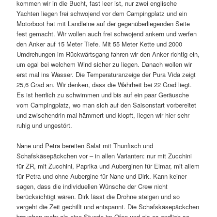
kommen wir in die Bucht, fast leer ist, nur zwei englische
Yachten liegen frei schwojend vor dem Campingplatz und ein
Motorboot hat mit Landleine auf der gegenüberliegenden Seite
fest gemacht. Wir wollen auch frei schwojend ankern und werfen
den Anker auf 15 Meter Tiefe. Mit 55 Meter Kette und 2000
Umdrehungen im Rückwärtsgang fahren wir den Anker richtig ein,
um egal bei welchem Wind sicher zu liegen. Danach wollen wir
erst mal ins Wasser. Die Temperaturanzeige der Pura Vida zeigt
25,6 Grad an. Wir denken, dass die Wahrheit bei 22 Grad liegt.
Es ist herrlich zu schwimmen und bis auf ein paar Geräusche
vom Campingplatz, wo man sich auf den Saisonstart vorbereitet
und zwischendrin mal hämmert und klopft, liegen wir hier sehr
ruhig und ungestört.
Nane und Petra bereiten Salat mit Thunfisch und
Schafskäsepäckchen vor – in allen Varianten: nur mit Zucchini
für ZR, mit Zucchini, Paprika und Auberginen für Elmar, mit allem
für Petra und ohne Aubergine für Nane und Dirk. Kann keiner
sagen, dass die individuellen Wünsche der Crew nicht
berücksichtigt wären. Dirk lässt die Drohne steigen und so
vergeht die Zeit gechillt und entspannt. Die Schafskäsepäckchen
brauchen mehr als eine Stunde im Ofen und als es endlich so