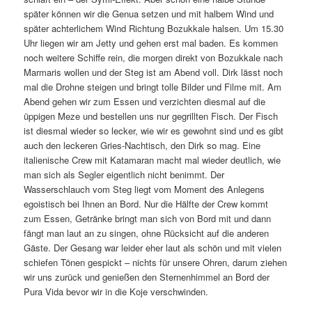
später können wir die Genua setzen und mit halbem Wind und
später achterlichem Wind Richtung Bozukkale halsen. Um 15.30
Uhr liegen wir am Jetty und gehen erst mal baden. Es kommen
noch weitere Schiffe rein, die morgen direkt von Bozukkale nach
Marmaris wollen und der Steg ist am Abend voll. Dirk lässt noch
mal die Drohne steigen und bringt tolle Bilder und Filme mit. Am
Abend gehen wir zum Essen und verzichten diesmal auf die
üppigen Meze und bestellen uns nur gegrillten Fisch. Der Fisch
ist diesmal wieder so lecker, wie wir es gewohnt sind und es gibt
auch den leckeren Gries-Nachtisch, den Dirk so mag. Eine
italienische Crew mit Katamaran macht mal wieder deutlich, wie
man sich als Segler eigentlich nicht benimmt. Der
Wasserschlauch vom Steg liegt vom Moment des Anlegens
egoistisch bei Ihnen an Bord. Nur die Hälfte der Crew kommt
zum Essen, Getränke bringt man sich von Bord mit und dann
fängt man laut an zu singen, ohne Rücksicht auf die anderen
Gäste. Der Gesang war leider eher laut als schön und mit vielen
schiefen Tönen gespickt – nichts für unsere Ohren, darum ziehen
wir uns zurück und genießen den Sternenhimmel an Bord der
Pura Vida bevor wir in die Koje verschwinden.