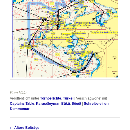
Ankerkette
Veröffentlicht unter
Törnberichte
,
Türkei
|
Verschlagwortet mit
Captains Table
,
Karasüleyman Bükü
,
Sögüt
|
Schreibe einen
Kommentar
Beitragsnavigation
←
Ältere Beiträge