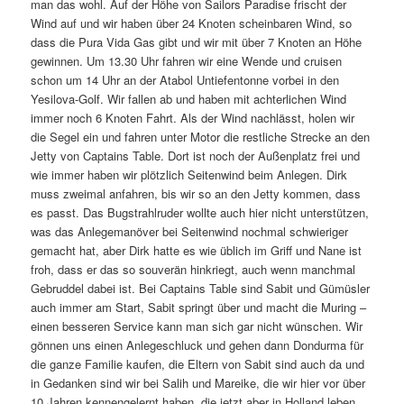
man das wohl. Auf der Höhe von Sailors Paradise frischt der
Wind auf und wir haben über 24 Knoten scheinbaren Wind, so
dass die Pura Vida Gas gibt und wir mit über 7 Knoten an Höhe
gewinnen. Um 13.30 Uhr fahren wir eine Wende und cruisen
schon um 14 Uhr an der Atabol Untiefentonne vorbei in den
Yesilova-Golf. Wir fallen ab und haben mit achterlichen Wind
immer noch 6 Knoten Fahrt. Als der Wind nachlässt, holen wir
die Segel ein und fahren unter Motor die restliche Strecke an den
Jetty von Captains Table. Dort ist noch der Außenplatz frei und
wie immer haben wir plötzlich Seitenwind beim Anlegen. Dirk
muss zweimal anfahren, bis wir so an den Jetty kommen, dass
es passt. Das Bugstrahlruder wollte auch hier nicht unterstützen,
was das Anlegemanöver bei Seitenwind nochmal schwieriger
gemacht hat, aber Dirk hatte es wie üblich im Griff und Nane ist
froh, dass er das so souverän hinkriegt, auch wenn manchmal
Gebruddel dabei ist. Bei Captains Table sind Sabit und Gümüsler
auch immer am Start, Sabit springt über und macht die Muring –
einen besseren Service kann man sich gar nicht wünschen. Wir
gönnen uns einen Anlegeschluck und gehen dann Dondurma für
die ganze Familie kaufen, die Eltern von Sabit sind auch da und
in Gedanken sind wir bei Salih und Mareike, die wir hier vor über
10 Jahren kennengelernt haben, die jetzt aber in Holland leben.