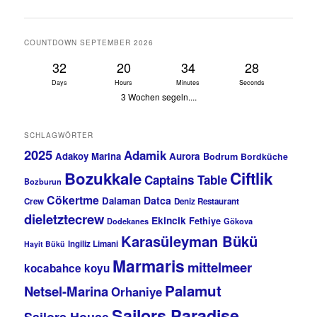
COUNTDOWN SEPTEMBER 2026
32
20
34
28
Days
Hours
Minutes
Seconds
3 Wochen segeln....
SCHLAGWÖRTER
2025
Adamik
Adakoy Marina
Aurora
Bodrum
Bordküche
Bozukkale
Ciftlik
Captains Table
Bozburun
Cökertme
Datca
Dalaman
Crew
Deniz Restaurant
dieletztecrew
Ekincik
Fethiye
Dodekanes
Gökova
Karasüleyman Bükü
Ingiliz Limani
Hayit Bükü
Marmaris
mittelmeer
kocabahce koyu
Palamut
Netsel-Marina
Orhaniye
Sailors Paradise
Sailors House