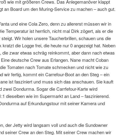
groß wie mit größeren Crews. Das Anlegemanöver klappt
ingt an Board um den Muring-Service zu machen – auch gut.
anta und eine Cola Zero, denn zu allererst müssen wir in
e Temperatur ist herrlich, nicht mal Dirk zögert, als er die
steigt. Wir holen unsere Taucherbrillen, schauen uns die
kratzt die Logge frei, die heute nur 0 angezeigt hat. Neben
t, die zwar etwas schräg reinkommt, aber dann nach etwas
gt. Eine deutsche Crew aus Erlangen. Nane macht Coban
ss die Tomaten nach Tomate schmecken und nicht wie zu
wir fertig, kommt ein Carrefour-Boot an den Steg – ein
e ist fasziniert und muss sich das anschauen. Sie kauft
d zwei Dondurma. Sogar die Carrfefour-Karte wird
 1:1 dieselben wie im Supermarkt an Land – faszinierend.
Dondurma auf Erkundungstour mit seiner Kamera und
 der Jetty wird langsam voll und auch die Sundowner
d seiner Crew an den Steg. Mit seiner Crew machen wir