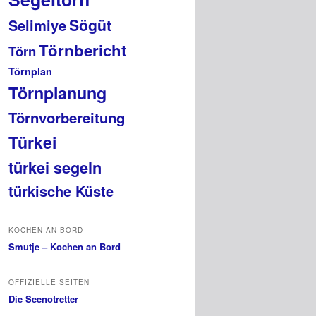
Sögüt
Selimiye
Törnbericht
Törn
Törnplan
Törnplanung
Törnvorbereitung
Türkei
türkei segeln
türkische Küste
KOCHEN AN BORD
Smutje – Kochen an Bord
OFFIZIELLE SEITEN
Die Seenotretter