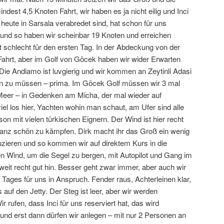
st 4,5 Knoten Fahrt, wir haben es ja nicht eilig und Inci
heute in Sarsala verabredet sind, hat schon für uns
 und so haben wir scheinbar 19 Knoten und erreichen
 schlecht für den ersten Tag. In der Abdeckung von der
 Fahrt, aber im Golf von Göcek haben wir wider Erwarten
Die Andiamo ist luvgierig und wir kommen an Zeytinli Adasi
en zu müssen – prima. Im Göcek Golf müssen wir 3 mal
Meer – in Gedenken am Micha, der mal wieder auf
 viel los hier, Yachten wohin man schaut, am Ufer sind alle
on mit vielen türkischen Eignern. Der Wind ist hier recht
anz schön zu kämpfen. Dirk macht ihr das Groß ein wenig
uzieren und so kommen wir auf direktem Kurs in die
en Wind, um die Segel zu bergen, mit Autopilot und Gang im
it recht gut hin. Besser geht zwar immer, aber auch wir
ages für uns in Anspruch. Fender raus, Achterleinen klar,
uf den Jetty. Der Steg ist leer, aber wir werden
r rufen, dass Inci für uns reserviert hat, das wird
 und erst dann dürfen wir anlegen – mit nur 2 Personen an