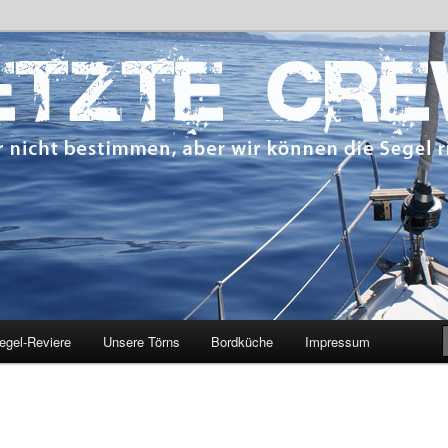
 bestimmen, aber wir können die Segel richten.
CREW
egel-Reviere
Unsere Törns
Bordküche
Impressum