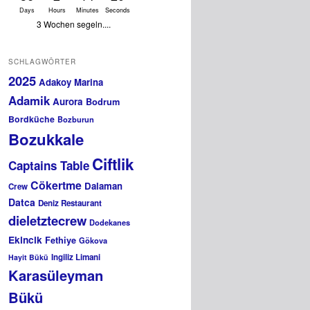
Days
Hours
Minutes
Seconds
3 Wochen segeln....
SCHLAGWÖRTER
2025
Adakoy Marina
Adamik
Aurora
Bodrum
Bordküche
Bozburun
Bozukkale
Ciftlik
Captains Table
Cökertme
Dalaman
Crew
Datca
Deniz Restaurant
dieletztecrew
Dodekanes
Ekincik
Fethiye
Gökova
Ingiliz Limani
Hayit Bükü
Karasüleyman
Bükü