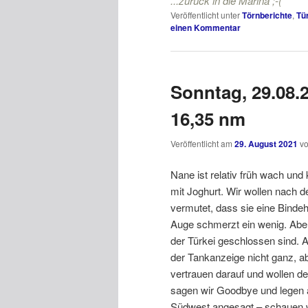
...zurück in die Marina ;-(
Veröffentlicht unter
Törnberichte
,
Tü
einen Kommentar
Sonntag, 29.08.2
16,35 nm
Veröffentlicht am
29. August 2021
v
Nane ist relativ früh wach un
mit Joghurt. Wir wollen nach 
vermutet, dass sie eine Binde
Auge schmerzt ein wenig. Abe
der Türkei geschlossen sind. 
der Tankanzeige nicht ganz, ab
vertrauen darauf und wollen d
sagen wir Goodbye und legen 
Südwest angesagt – schauen w