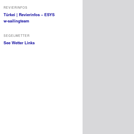
REVIERINFOS
Türkei | Revierinfos – ESYS
w-sailingteam
SEGELWETTER
See Wetter Links