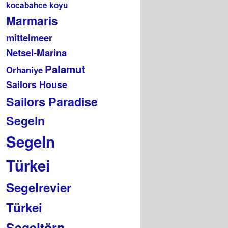
kocabahce koyu
Marmaris
mittelmeer
Netsel-Marina
Palamut
Orhaniye
Sailors House
Sailors Paradise
Segeln
Segeln
Türkei
Segelrevier
Türkei
Segeltörn