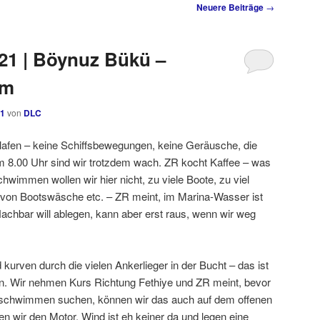
Neuere Beiträge
→
021 | Böynuz Bükü –
nm
21
von
DLC
lafen – keine Schiffsbewegungen, keine Geräusche, die
 8.00 Uhr sind wir trotzdem wach. ZR kocht Kaffee – was
chwimmen wollen wir hier nicht, zu viele Boote, zu viel
 von Bootswäsche etc. – ZR meint, im Marina-Wasser ist
chbar will ablegen, kann aber erst raus, wenn wir weg
kurven durch die vielen Ankerlieger in der Bucht – das ist
ion. Wir nehmen Kurs Richtung Fethiye und ZR meint, bevor
 schwimmen suchen, können wir das auch auf dem offenen
n wir den Motor, Wind ist eh keiner da und legen eine