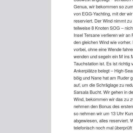
Genua, wir bekommen so zuminde
von EGG-Yachting, mit der wir 
reserviert. Der Wind nimmt zu
teilweise 8 Knoten SOG – nicht
Insel Tersane verlieren wir an
den gleichen Wind wie vorher. 
vorbei, ohne eine Wende fahr
wenden und segeln ein M ins 
Tauchstation ist. Es ist richtig
Ankerplätze belegt – High-Seas
böig und Nane hat am Ruder g
auf, um die Schräglage zu red
Sarsala Bucht. Wir gehen in d
Wind, bekommen wir das zu zwe
nehmen den Bonus des ersten T
so nehmen wir um 13 Uhr Kurs a
abgewiesen, alles reserviert. Wi
telefonisch noch mal überprüft