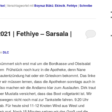
rkei
|
Verschlagwortet mit
Boynuz Bükü
,
Ekincik
,
Fethiye
|
Schreibe
021 | Fethiye – Sarsala |
on
DLC
d kümmert sich erst mal um die Bordkasse und Obstsalat
dem Frühstück noch kurz in die Apotheke, denn Nane
hautentzündung hat oder ein Grieskorn bekommt. Das linke
r wir müssen lernen, dass die Apotheken sonntags auch in
Also machen wir die Andiamo klar zum Auslaufen. Dirk traut
er Mustafa versichert, dass das Boot vollgetankt ist. Wir
eswegen nicht noch mal zur Tankstelle fahren. 9.20 Uhr
ab. Für heute sind 11-12 Knoten Wind aus West und
ir mal. Nach 15 Minuten setzen wir das Groß und die