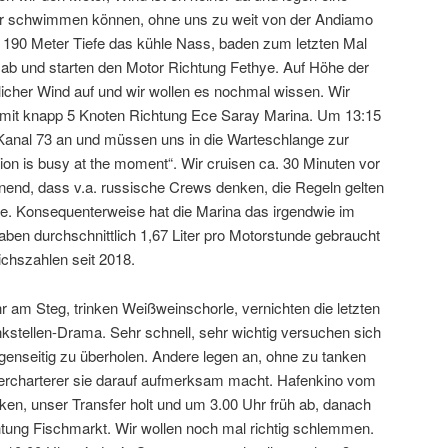
wir schwimmen können, ohne uns zu weit von der Andiamo
f 190 Meter Tiefe das kühle Nass, baden zum letzten Mal
ab und starten den Motor Richtung Fethye. Auf Höhe der
licher Wind auf und wir wollen es nochmal wissen. Wir
 mit knapp 5 Knoten Richtung Ece Saray Marina. Um 13:15
 Kanal 73 an und müssen uns in die Warteschlange zur
tion is busy at the moment“. Wir cruisen ca. 30 Minuten vor
nend, dass v.a. russische Crews denken, die Regeln gelten
r sie. Konsequenterweise hat die Marina das irgendwie im
haben durchschnittlich 1,67 Liter pro Motorstunde gebraucht
ichszahlen seit 2018.
hr am Steg, trinken Weißweinschorle, vernichten die letzten
stellen-Drama. Sehr schnell, sehr wichtig versuchen sich
genseitig zu überholen. Andere legen an, ohne zu tanken
ercharterer sie darauf aufmerksam macht. Hafenkino vom
ken, unser Transfer holt und um 3.00 Uhr früh ab, danach
tung Fischmarkt. Wir wollen noch mal richtig schlemmen.