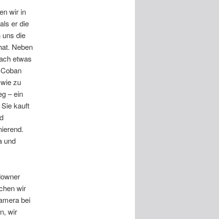
n wir in
als er die
 uns die
 hat. Neben
nach etwas
t Coban
 wie zu
g – ein
Sie kauft
rd
nierend.
a und
downer
chen wir
amera bei
n, wir