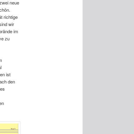
 zwei neue
chön.
t richtige
ind wir
brände im
ye zu
m
l
en ist
nach den
nes
en