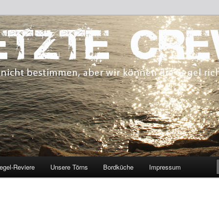
 bestimmen, aber wir können die Segel richten.
CREW
egel-Reviere
Unsere Törns
Bordküche
Impressum