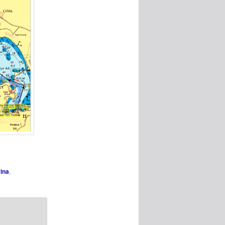
ina
,