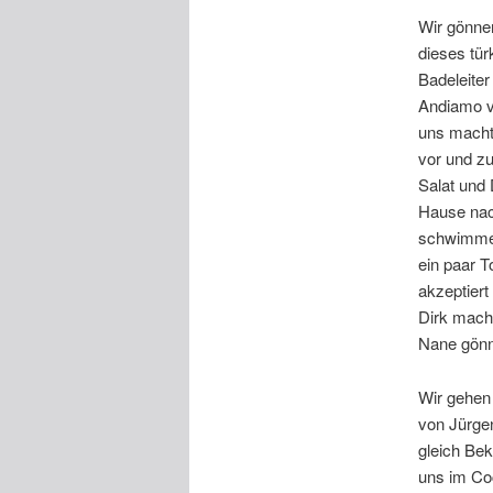
Wir gönnen
dieses tür
Badeleiter
Andiamo vo
uns macht
vor und z
Salat und
Hause nach
schwimmen
ein paar T
akzeptiert
Dirk mach
Nane gönn
Wir gehen
von Jürge
gleich Be
uns im Coc