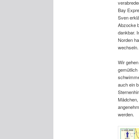
verabrede
Bay Expre
Sven erklä
Abzocke be
dankbar. I
Norden hab
wechseln.
Wir gehen
gemütlich
schwimmen
auch ein 
Sternenhim
Mädchen, d
angenehmer
werden.