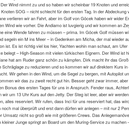
. Der Wind nimmt zu und so haben wir scheinbar 19 Knoten und errei
8 Knoten SOG – nicht schlecht für den ersten Tag. In der Abdeckung 
ane verlieren wir an Fahrt, aber im Golf von Göcek haben wir wider E
en Wind wie vorher. Die Andiamo ist luvgierig und wir kommen an Zey
hne eine Wende fahren zu müssen – prima. Im Göcek Golf müssen wi
d segeln ein M ins Meer – in Gedenken am Micha, der mal wieder au
on ist. Es ist richtig viel los hier, Yachten wohin man schaut, am Ufer 
e belegt – High-Season mit vielen türkischen Eignern. Der Wind ist hi
Nane hat am Ruder ganz schön zu kämpfen. Dirk macht ihr das Groß
e Schräglage zu reduzieren und so kommen wir auf direktem Kurs in 
cht. Wir gehen in den Wind, um die Segel zu bergen, mit Autopilot 
mmen wir das zu zweit recht gut hin. Besser geht zwar immer, aber
 Bonus des ersten Tages für uns in Anspruch. Fender raus, Achterle
wir um 13 Uhr Kurs auf den Jetty. Der Steg ist leer, aber wir werden
, alles reserviert. Wir rufen, dass Inci für uns reserviert hat, das wir
h noch mal überprüft und erst dann dürfen wir anlegen – mit nur 2 Pe
der Umsatz nicht so groß wie mit größeren Crews. Das Anlegemanöve
n kleiner Junge springt an Board um den Muring-Service zu machen –