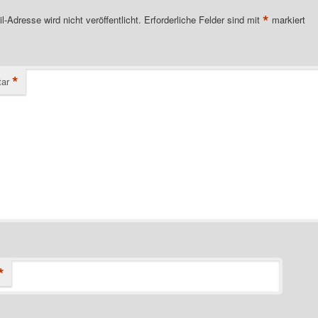
*
l-Adresse wird nicht veröffentlicht.
Erforderliche Felder sind mit
markiert
*
ar
*