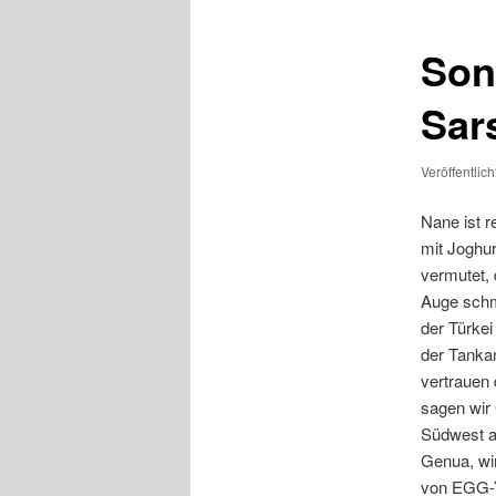
Son
Sar
Veröffentlic
Nane ist r
mit Joghu
vermutet,
Auge schm
der Türkei
der Tankan
vertrauen 
sagen wir
Südwest a
Genua, wir
von EGG-Ya