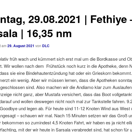
ntag, 29.08.2021 | Fethiye 
sala | 16,35 nm
ht am
29. August 2021
von
DLC
elativ früh wach und kümmert sich erst mal um die Bordkasse und Ob
rt. Wir wollen nach dem Frühstück noch kurz in die Apotheke, denn 
 dass sie eine Bindehautentzündung hat oder ein Grieskorn bekommt.
erzt ein wenig. Aber wir müssen lernen, dass die Apotheken sonnta
 geschlossen sind. Also machen wir die Andiamo klar zum Auslaufen. 
zeige nicht ganz, aber Mustafa versichert, dass das Boot vollgetankt 
darauf und wollen deswegen nicht noch mal zur Tankstelle fahren. 9.
 Goodbye und legen ab. Für heute sind 11-12 Knoten Wind aus West 
ngesagt – schauen wir mal. Nach 15 Minuten setzen wir das Groß un
 bekommen so zumindest 4,5 Knoten Fahrt, wir haben es ja nicht eili
chting, mit der wir heute in Sarsala verabredet sind, hat schon für 