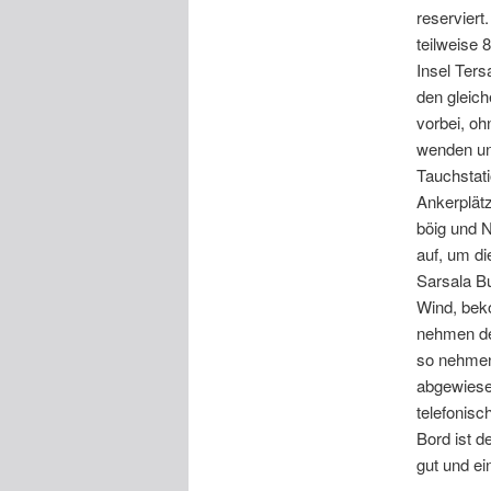
reserviert
teilweise 
Insel Ters
den gleich
vorbei, o
wenden un
Tauchstati
Ankerplätz
böig und 
auf, um di
Sarsala Bu
Wind, beko
nehmen den
so nehmen 
abgewiesen
telefonisc
Bord ist 
gut und ei