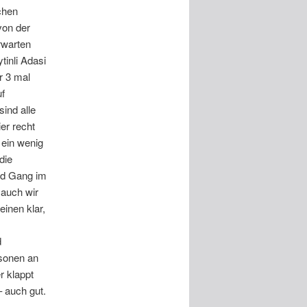
chen
von der
rwarten
tinli Adasi
r 3 mal
f
sind alle
er recht
 ein wenig
die
und Gang im
 auch wir
inen klar,
d
rsonen an
r klappt
 auch gut.