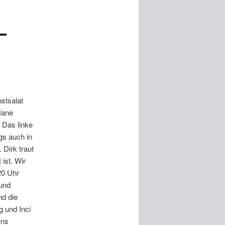
–
stsalat
Nane
 Das linke
gs auch in
Dirk traut
ist. Wir
20 Uhr
und
d die
g und Inci
uns