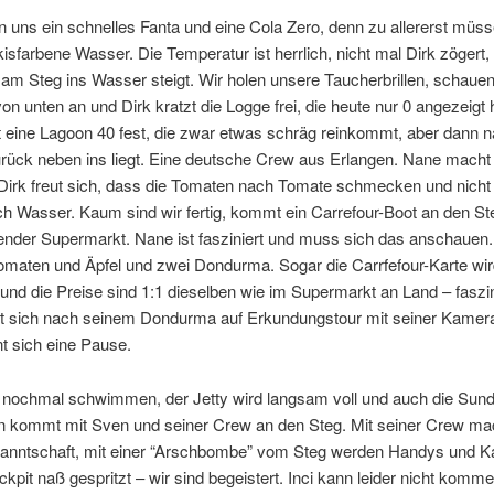
 uns ein schnelles Fanta und eine Cola Zero, denn zu allererst müsse
kisfarbene Wasser. Die Temperatur ist herrlich, nicht mal Dirk zögert, 
 am Steg ins Wasser steigt. Wir holen unsere Taucherbrillen, schauen
n unten an und Dirk kratzt die Logge frei, die heute nur 0 angezeigt
 eine Lagoon 40 fest, die zwar etwas schräg reinkommt, aber dann 
urück neben ins liegt. Eine deutsche Crew aus Erlangen. Nane mach
 Dirk freut sich, dass die Tomaten nach Tomate schmecken und nicht
 Wasser. Kaum sind wir fertig, kommt ein Carrefour-Boot an den Ste
der Supermarkt. Nane ist fasziniert und muss sich das anschauen. 
omaten und Äpfel und zwei Dondurma. Sogar die Carrfefour-Karte wi
 und die Preise sind 1:1 dieselben wie im Supermarkt an Land – faszi
t sich nach seinem Dondurma auf Erkundungstour mit seiner Kamer
t sich eine Pause.
 nochmal schwimmen, der Jetty wird langsam voll und auch die Sun
n kommt mit Sven und seiner Crew an den Steg. Mit seiner Crew ma
kanntschaft, mit einer “Arschbombe” vom Steg werden Handys und K
kpit naß gespritzt – wir sind begeistert. Inci kann leider nicht komme