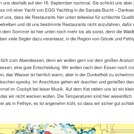
n uns deshalb auf den 16. September nochmal. Sie schickt uns aber
ss mit einer Yacht von EGG Yachting in die Sarsala-Bucht – Dankes
rt uns, dass die Restaurants hier unten teilweise für schlechte Qualitä
treiben und rät uns bestimmte Restaurants nicht anzufahren, dafür s
n dem Sommer ist hier unten noch mehr los als sonst, denn die Wald
en viele Segler dazu veranlasst, in die Region von Göcek und Fethi
 fürh zum Abendessen, denn wir wollen gern vor dem großen Anstur
 essen, eine gute Entscheidung. Wir wollen nach dem Essen noch ma
, das Wasser ist herrlich warm, aber in der Dunkelheit zu schwimm
bisschen spooky. Im Anschluss gehen wir duschen und genießen da
mel im Cockpit bei leiser Musik. Auf dem Kat neben uns ist ein klei
as wir nicht wecken wollen. Die Temperaturen sind hier wesentlich
 als in Fethiye, es ist angenehm kühl, so dass wir sicher gut schlaf