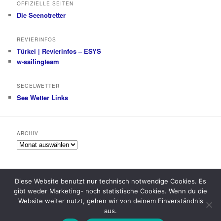
OFFIZIELLE SEITEN
Die Seenotretter
REVIERINFOS
Türkei | Revierinfos – ESYS
w-sailingteam
SEGELWETTER
See Wetter Links
ARCHIV
Archiv
Diese Website benutzt nur technisch notwendige Cookies. Es
gibt weder Marketing- noch statistische Cookies. Wenn du die
Datenschutzerklärung
Stolz präsentiert von WordPress
Website weiter nutzt, gehen wir von deinem Einverständnis
aus.