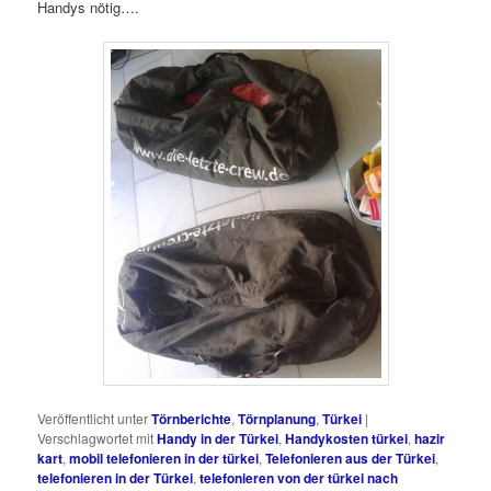
Handys nötig….
Veröffentlicht unter
Törnberichte
,
Törnplanung
,
Türkei
|
Verschlagwortet mit
Handy in der Türkei
,
Handykosten türkei
,
hazir
kart
,
mobil telefonieren in der türkei
,
Telefonieren aus der Türkei
,
telefonieren in der Türkei
,
telefonieren von der türkei nach