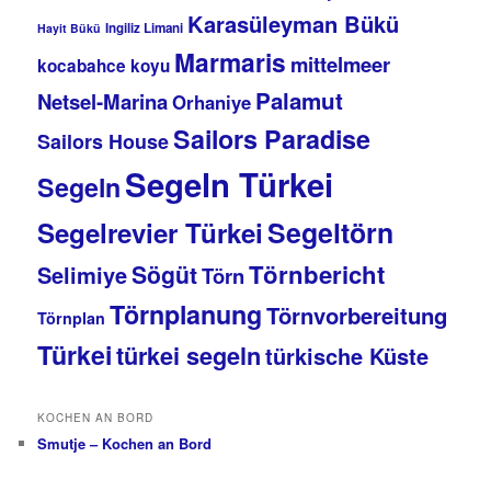
Karasüleyman Bükü
Ingiliz Limani
Hayit Bükü
Marmaris
mittelmeer
kocabahce koyu
Palamut
Netsel-Marina
Orhaniye
Sailors Paradise
Sailors House
Segeln Türkei
Segeln
Segeltörn
Segelrevier Türkei
Törnbericht
Sögüt
Selimiye
Törn
Törnplanung
Törnvorbereitung
Törnplan
Türkei
türkei segeln
türkische Küste
KOCHEN AN BORD
Smutje – Kochen an Bord