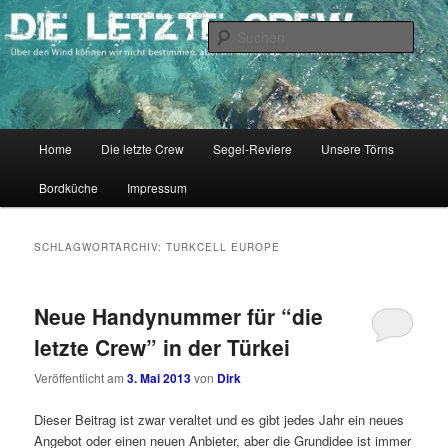
Zum
Zum
Über den Wind können wir nicht bestimmen, aber wir können die Segel
richten.
primären
sekundären
Such
Inhalt
Inhalt
springen
springen
DIE LETZTE CREW
Hauptmenü
Home
Die letzte Crew
Segel-Reviere
Unsere Törns
Bordküche
Impressum
SCHLAGWORTARCHIV:
TURKCELL EUROPE
Neue Handynummer für “die
letzte Crew” in der Türkei
Veröffentlicht am
3. Mai 2013
von
Dirk
Dieser Beitrag ist zwar veraltet und es gibt jedes Jahr ein neues
Angebot oder einen neuen Anbieter, aber die Grundidee ist immer