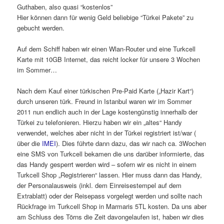
Guthaben, also quasi “kostenlos”
Hier können dann für wenig Geld beliebige “Türkei Pakete” zu
gebucht werden.
Auf dem Schiff haben wir einen Wlan-Router und eine Turkcell
Karte mit 10GB Internet, das reicht locker für unsere 3 Wochen
im Sommer…
Nach dem Kauf einer türkischen Pre-Paid Karte („Hazir Kart“)
durch unseren türk. Freund in Istanbul waren wir im Sommer
2011 nun endlich auch in der Lage kostengünstig innerhalb der
Türkei zu telefonieren. Hierzu haben wir ein „altes“ Handy
verwendet, welches aber nicht in der Türkei registriert ist/war (
über die
IMEI
). Dies führte dann dazu, das wir nach ca. 3Wochen
eine SMS von Turkcell bekamen die uns darüber informierte, das
das Handy gesperrt werden wird – sofern wir es nicht in einem
Turkcell Shop „Registrieren“ lassen. Hier muss dann das Handy,
der Personalausweis (inkl. dem Einreisestempel auf dem
Extrablatt) oder der Reisepass vorgelegt werden und sollte nach
Rückfrage im Turkcell Shop in Marmaris 5TL kosten. Da uns aber
am Schluss des Törns die Zeit davongelaufen ist, haben wir dies