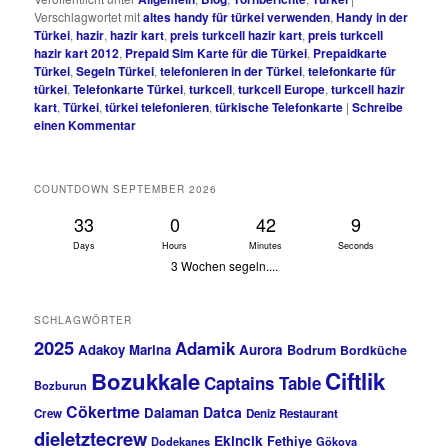
Verschlagwortet mit
altes handy für türkei verwenden
,
Handy in der
Türkei
,
hazir
,
hazir kart
,
preis turkcell hazir kart
,
preis turkcell
hazir kart 2012
,
Prepaid Sim Karte für die Türkei
,
Prepaidkarte
Türkei
,
Segeln Türkei
,
telefonieren in der Türkei
,
telefonkarte für
türkei
,
Telefonkarte Türkei
,
turkcell
,
turkcell Europe
,
turkcell hazir
kart
,
Türkei
,
türkei telefonieren
,
türkische Telefonkarte
|
Schreibe
einen Kommentar
COUNTDOWN SEPTEMBER 2026
33
0
42
8
Days
Hours
Minutes
Seconds
3 Wochen segeln....
SCHLAGWÖRTER
2025
Adamik
Adakoy Marina
Aurora
Bodrum
Bordküche
Bozukkale
Ciftlik
Captains Table
Bozburun
Cökertme
Datca
Dalaman
Crew
Deniz Restaurant
dieletztecrew
Ekincik
Fethiye
Dodekanes
Gökova