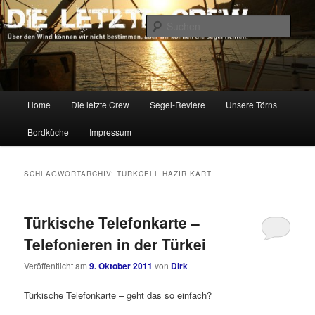
Zum
Zum
Über den Wind können wir nicht bestimmen, aber wir können die Segel
richten.
primären
sekundären
Such
Inhalt
Inhalt
springen
springen
DIE LETZTE CREW
Hauptmenü
Home
Die letzte Crew
Segel-Reviere
Unsere Törns
Bordküche
Impressum
SCHLAGWORTARCHIV:
TURKCELL HAZIR KART
Türkische Telefonkarte –
Telefonieren in der Türkei
Veröffentlicht am
9. Oktober 2011
von
Dirk
Türkische Telefonkarte – geht das so einfach?