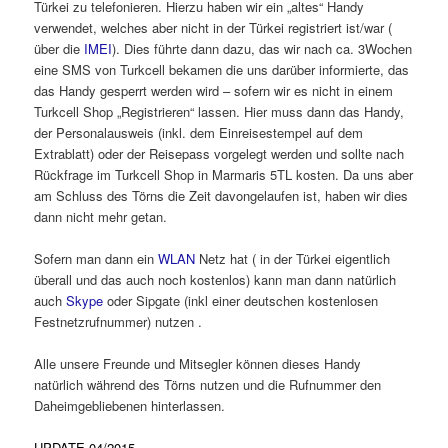
Türkei zu telefonieren. Hierzu haben wir ein „altes“ Handy
verwendet, welches aber nicht in der Türkei registriert ist/war (
über die
IMEI
). Dies führte dann dazu, das wir nach ca. 3Wochen
eine SMS von Turkcell bekamen die uns darüber informierte, das
das Handy gesperrt werden wird – sofern wir es nicht in einem
Turkcell Shop „Registrieren“ lassen. Hier muss dann das Handy,
der Personalausweis (inkl. dem Einreisestempel auf dem
Extrablatt) oder der Reisepass vorgelegt werden und sollte nach
Rückfrage im Turkcell Shop in Marmaris 5TL kosten. Da uns aber
am Schluss des Törns die Zeit davongelaufen ist, haben wir dies
dann nicht mehr getan.
Sofern man dann ein
WLAN
Netz hat ( in der Türkei eigentlich
überall und das auch noch kostenlos) kann man dann natürlich
auch
Skype
oder Sipgate (inkl einer deutschen kostenlosen
Festnetzrufnummer) nutzen .
Alle unsere Freunde und Mitsegler können dieses Handy
natürlich während des Törns nutzen und die Rufnummer den
Daheimgebliebenen hinterlassen.
UPDATE 04/2015