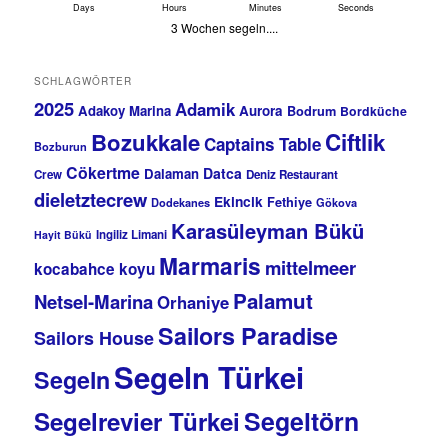
Days
Hours
Minutes
Seconds
3 Wochen segeln....
SCHLAGWÖRTER
2025
Adamik
Adakoy Marina
Aurora
Bodrum
Bordküche
Bozukkale
Ciftlik
Captains Table
Bozburun
Cökertme
Datca
Dalaman
Crew
Deniz Restaurant
dieletztecrew
Ekincik
Fethiye
Dodekanes
Gökova
Karasüleyman Bükü
Ingiliz Limani
Hayit Bükü
Marmaris
mittelmeer
kocabahce koyu
Palamut
Netsel-Marina
Orhaniye
Sailors Paradise
Sailors House
Segeln Türkei
Segeln
Segeltörn
Segelrevier Türkei