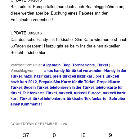
Bei Turkcell Europe fallen nun doch auch Roaminggebühren an,
diese werden aber bei Buchung eines Paketes mit den
Freiminuten verrechnet!
UPDATE 08/2016
Das deutsche Handy mit türkischer Sim Karte wird nun erst nach
60Tagen gesperrt! Hierzu gibt es beim Insider einen aktuellen
Bericht – siehe
hier
Veröffentlicht unter
Allgemein
,
Blog
,
Törnberichte
,
Türkei
|
Verschlagwortet mit
altes handy für türkei verwenden
,
Handy in der
Türkei
,
hazir
,
hazir kart
,
preis turkcell hazir kart
,
preis turkcell
hazir kart 2012
,
Prepaid Sim Karte für die Türkei
,
Prepaidkarte
Türkei
,
Segeln Türkei
,
telefonieren in der Türkei
,
telefonkarte für
türkei
,
Telefonkarte Türkei
,
turkcell
,
turkcell Europe
,
turkcell hazir
kart
,
Türkei
,
türkei telefonieren
,
türkische Telefonkarte
|
Schreibe
einen Kommentar
COUNTDOWN SEPTEMBER 2026
37
0
16
8