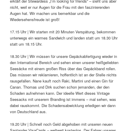
erklärt der Stewardess „I’m looking for friends“ – sieht uns aber
nicht, weil er nur Augen für die Frau mit den faszinierenden
Augen hat. Wir machen uns bemerkbar und die
Wiedersehensfreude ist groß!
17.15 Uhr | Wir starten mit 20 Minuten Verspätung, bekommen
unterwegs ein warmes Sandwich und landen statt um 18.30 Uhr
statt um 18.15 Uhr.
18.30 Uhr | Wir müssen für unsere Gepäckabfertigung wieder in
den International Bereich und sehen einen unserer heißgeliebten
Seesäcke mit einem großen Riss über das Gepäckband rollen.
Das müssen wir reklamieren, hoffentlich ist an der Stelle nichts
rausgefallen. Nane kauft noch Raki, Martini und einen Gin für
Canan. Thomas und Dirk suchen schon jemanden, der den
Schaden aufnehmen kann. Der ideelle Wert dieses Vintage
Seesacks mit unserem Branding ist immens – mal sehen, was
dabei rauskommt. Die Schadensabwicklung erledigen wir dann
von Deutschland aus.
19.20 Uhr | Schnell noch Geld abgehoben mit unseren neuen
Santander VisaCards – weltweit kostenlos. Der Fahrer unseres