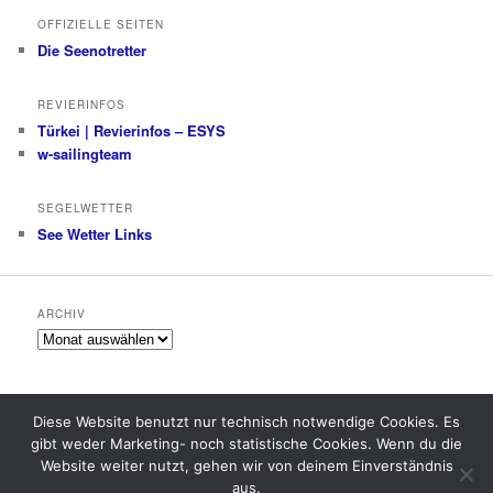
OFFIZIELLE SEITEN
Die Seenotretter
REVIERINFOS
Türkei | Revierinfos – ESYS
w-sailingteam
SEGELWETTER
See Wetter Links
ARCHIV
Archiv
Diese Website benutzt nur technisch notwendige Cookies. Es
gibt weder Marketing- noch statistische Cookies. Wenn du die
Datenschutzerklärung
Stolz präsentiert von WordPress
Website weiter nutzt, gehen wir von deinem Einverständnis
aus.