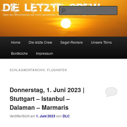
Zum
Zum
Über den Wind können wir nicht bestimmen, aber wir können die Segel
richten.
primären
sekundären
Such
Inhalt
Inhalt
springen
springen
DIE LETZTE CREW
Hauptmenü
Home
Die letzte Crew
Segel-Reviere
Unsere Törns
Bordküche
Impressum
SCHLAGWORTARCHIV:
FLUGHAFEN
Donnerstag, 1. Juni 2023 |
Stuttgart – Istanbul –
Dalaman – Marmaris
Veröffentlicht am
1. Juni 2023
von
DLC