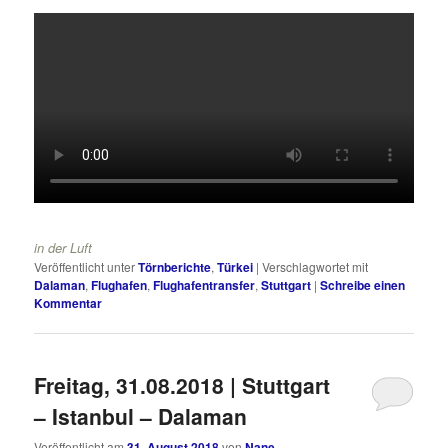
in der Luft
Veröffentlicht unter
Törnberichte
,
Türkei
|
Verschlagwortet mit
Dalaman
,
Flughafen
,
Flughafentransfer
,
Stuttgart
|
Schreibe einen
Kommentar
Freitag, 31.08.2018 | Stuttgart
– Istanbul – Dalaman
Veröffentlicht am
31. August 2018
von
Nane