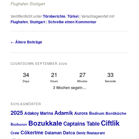
Flughafen Stuttgart
Veröffentlicht unter
Törnberichte
,
Türkei
|
Verschlagwortet mit
Flughafen
,
Stuttgart
|
Schreibe einen Kommentar
Beitragsnavigation
←
Ältere Beiträge
COUNTDOWN SEPTEMBER 2026
34
21
27
32
Days
Hours
Minutes
Seconds
3 Wochen segeln....
SCHLAGWÖRTER
2025
Adamik
Adakoy Marina
Aurora
Bodrum
Bordküche
Bozukkale
Ciftlik
Captains Table
Bozburun
Cökertme
Datca
Dalaman
Crew
Deniz Restaurant