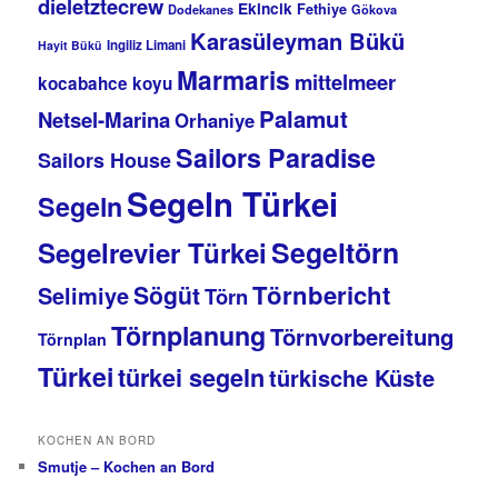
dieletztecrew
Ekincik
Fethiye
Dodekanes
Gökova
Karasüleyman Bükü
Ingiliz Limani
Hayit Bükü
Marmaris
mittelmeer
kocabahce koyu
Palamut
Netsel-Marina
Orhaniye
Sailors Paradise
Sailors House
Segeln Türkei
Segeln
Segeltörn
Segelrevier Türkei
Törnbericht
Sögüt
Selimiye
Törn
Törnplanung
Törnvorbereitung
Törnplan
Türkei
türkei segeln
türkische Küste
KOCHEN AN BORD
Smutje – Kochen an Bord