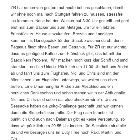
ZR hat schon von gestern auf heute bei uns geschlafen, damit
wir ohne noch mal nach Stuttgart fahren zu müssen, stressfrei
los kommen. Nane hat den Wecker auf 8:30 Uhr gestellt und geht
erst mal zum Bäcker und zum Metzger, um für ein letztes
Frühstück zu Hause einzukaufen. Brezeln und Landjäger
kommen ins Handgepäck für den Snack zwischendurch, denn
Pegasus fliegt ohne Essen und Getränke. Für ZR ist nur wichtig,
dass es genügend Kaffee zum Frühstück gibt, das ist mit der
Saeco kein Problem. Wir machen noch kurz klar Schiff und sind
startklar – endlich Urlaub. Pünktlich um 11.30 Uhr holt uns André
ab und fährt uns zum Flughafen. Nici und Chris sind mit den
öffentlichen zum Flughafen unterwegs, wir wollen uns oben
treffen. Eine Umarmung für André zum Abschied und ein
herzliches Dankeschön und schon stehen wir in der Abflughalle.
Nici und Chris sind schon da, also checken wir ein. Unsere
Seesäcke haben die 20kg-Challenge geschafft und wir können
durch die Sicherheitskontrolle. Der Flug nach Istanbul ist
pünktlich und auch nach Dalaman gibt es keine Verspätung, so
dass wir pünktlich um 20.55 Uhr landen. Die Seesäcke sind alle
da und wir besorgen uns im Duty Free noch Raki, Martini und
Gin.