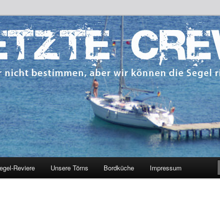
 bestimmen, aber wir können die Segel richten.
CREW
egel-Reviere
Unsere Törns
Bordküche
Impressum