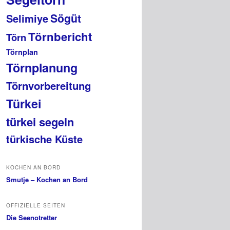
Sögüt
Selimiye
Törnbericht
Törn
Törnplan
Törnplanung
Törnvorbereitung
Türkei
türkei segeln
türkische Küste
KOCHEN AN BORD
Smutje – Kochen an Bord
OFFIZIELLE SEITEN
Die Seenotretter