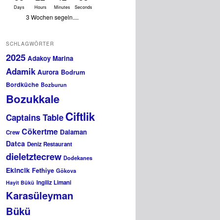
Days
Hours
Minutes
Seconds
3 Wochen segeln....
SCHLAGWÖRTER
2025
Adakoy Marina
Adamik
Aurora
Bodrum
Bordküche
Bozburun
Bozukkale
Ciftlik
Captains Table
Cökertme
Dalaman
Crew
Datca
Deniz Restaurant
dieletztecrew
Dodekanes
Ekincik
Fethiye
Gökova
Ingiliz Limani
Hayit Bükü
Karasüleyman
Bükü