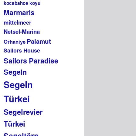
kocabahce koyu
Marmaris
mittelmeer
Netsel-Marina
Palamut
Orhaniye
Sailors House
Sailors Paradise
Segeln
Segeln
Türkei
Segelrevier
Türkei
Segeltörn