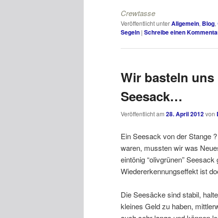
Crewtasse
Veröffentlicht unter
Allgemein
,
Blog
,
Segeln
|
Schreibe einen Kommenta
Wir basteln uns
Seesack…
Veröffentlicht am
28. April 2012
von
Ein Seesack von der Stange ?
waren, mussten wir was Neues
eintönig “olivgrünen” Seesack 
Wiedererkennungseffekt ist do
Die Seesäcke sind stabil, hal
kleines Geld zu haben, mittlerw
auch sehr lange und können lei