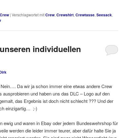
Crew
|
Verschlagwortet mit
Crew
,
Crewshirt
,
Crewtasse
,
Seesack
,
r
 unseren individuellen
Dirk
 Nein…. Da wir ja schon immer eine etwas andere Crew
 ausprobieren und haben uns das DLC – Logo auf den
gemalt, das Ergebnis ist doch nicht schlecht ??? Und der
ch einzigartig… ;-)
ten ewig und waren in Ebay oder jedem Bundeswehrshop für
eile werden die leider immer teurer, aber dafür halte Sie ja
cht repariert werden. Sie sind zwar nicht Wasserdicht (nur