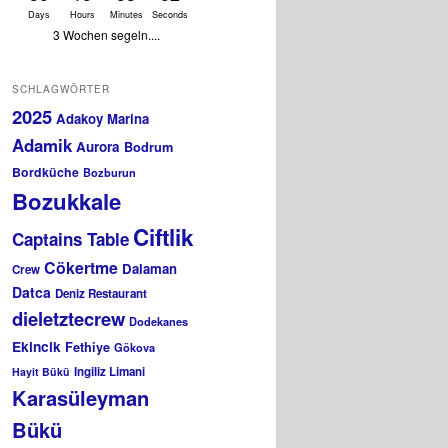
Days
Hours
Minutes
Seconds
3 Wochen segeln....
SCHLAGWÖRTER
2025
Adakoy Marina
Adamik
Aurora
Bodrum
Bordküche
Bozburun
Bozukkale
Ciftlik
Captains Table
Cökertme
Dalaman
Crew
Datca
Deniz Restaurant
dieletztecrew
Dodekanes
Ekincik
Fethiye
Gökova
Ingiliz Limani
Hayit Bükü
Karasüleyman
Bükü