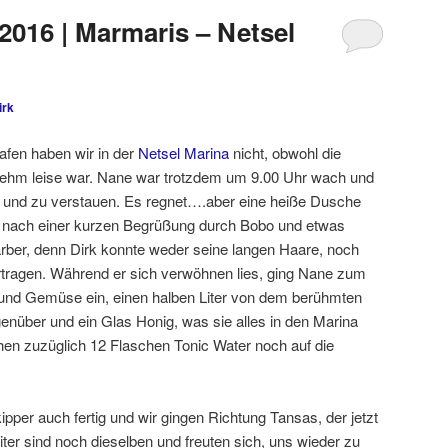
2016 | Marmaris – Netsel
irk
hlafen haben wir in der
Netsel Marina
nicht, obwohl die
ehm leise war. Nane war trotzdem um 9.00 Uhr wach und
 und zu verstauen. Es regnet….aber eine heiße Dusche
r nach einer kurzen Begrüßung durch Bobo und etwas
arber, denn Dirk konnte weder seine langen Haare, noch
tragen. Während er sich verwöhnen lies, ging Nane zum
und Gemüse ein, einen halben Liter von dem berühmten
enüber und ein Glas Honig, was sie alles in den Marina
hen zuzüglich 12 Flaschen Tonic Water noch auf die
ipper auch fertig und wir gingen Richtung Tansas, der jetzt
iter sind noch dieselben und freuten sich, uns wieder zu