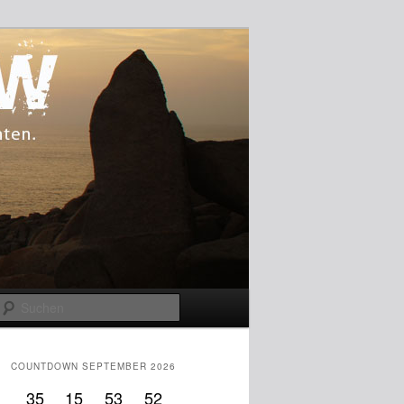
Suchen
COUNTDOWN SEPTEMBER 2026
35
15
53
51