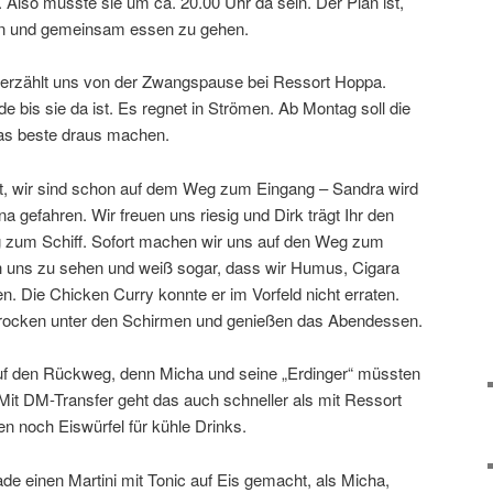
 Also müsste sie um ca. 20.00 Uhr da sein. Der Plan ist,
en und gemeinsam essen zu gehen.
d erzählt uns von der Zwangspause bei Ressort Hoppa.
e bis sie da ist. Es regnet in Strömen. Ab Montag soll die
as beste draus machen.
elt, wir sind schon auf dem Weg zum Eingang – Sandra wird
a gefahren. Wir freuen uns riesig und Dirk trägt Ihr den
g zum Schiff. Sofort machen wir uns auf den Weg zum
ich uns zu sehen und weiß sogar, dass wir Humus, Cigara
. Die Chicken Curry konnte er im Vorfeld nicht erraten.
v trocken unter den Schirmen und genießen das Abendessen.
uf den Rückweg, denn Micha und seine „Erdinger“ müssten
t DM-Transfer geht das auch schneller als mit Ressort
 noch Eiswürfel für kühle Drinks.
de einen Martini mit Tonic auf Eis gemacht, als Micha,