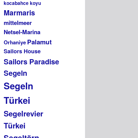
kocabahce koyu
Marmaris
mittelmeer
Netsel-Marina
Palamut
Orhaniye
Sailors House
Sailors Paradise
Segeln
Segeln
Türkei
Segelrevier
Türkei
Segeltörn