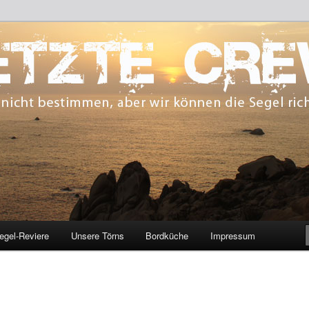
 bestimmen, aber wir können die Segel richten.
CREW
egel-Reviere
Unsere Törns
Bordküche
Impressum