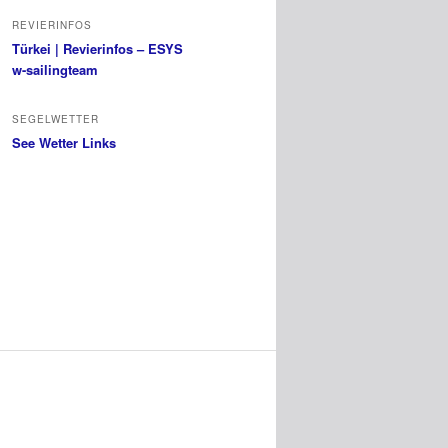
REVIERINFOS
Türkei | Revierinfos – ESYS
w-sailingteam
SEGELWETTER
See Wetter Links