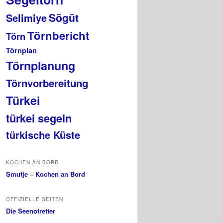
Sögüt
Selimiye
Törnbericht
Törn
Törnplan
Törnplanung
Törnvorbereitung
Türkei
türkei segeln
türkische Küste
KOCHEN AN BORD
Smutje – Kochen an Bord
OFFIZIELLE SEITEN
Die Seenotretter