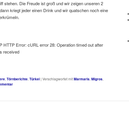
f stehen. Die Freude ist groß und wir zeigen unseren 2
 dann kriegt jeder einen Drink und wir quatschen noch eine
verkrümeln.
WP HTTP Error: cURL error 28: Operation timed out after
es received
ere
,
Törnberichte
,
Türkei
|
Verschlagwortet mit
Marmaris
,
Migros
,
mmentar