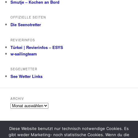
Smutje – Kochen an Bord
OFFIZIELLE SEITEN
Die Seenotretter
REVIERINFOS
Türkei | Revierinfos – ESYS
w-sailingteam
SEGELWETTER
See Wetter Links
ARCHIV
Archiv
Diese Website benutzt nur technisch notwendige Cookies. Es
gibt weder Marketing- noch statistische Cookies. Wenn du die
Datenschutzerklärung
Stolz präsentiert von WordPress