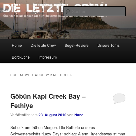
Zum
Zum
Über den Wind können wir nicht bestimmen, aber wir können die Segel
richten.
primären
sekundären
Such
Inhalt
Inhalt
springen
springen
DIE LETZTE CREW
Hauptmenü
Home
Die letzte Crew
Segel-Reviere
Unsere Törns
Bordküche
Impressum
SCHLAGWORTARCHIV:
KAPI CREEK
Göbün Kapi Creek Bay –
Fethiye
Veröffentlicht am
23. August 2010
von
Nane
Schock am frühen Morgen. Die Batterie unseres
Schwesterschiffs “Lazy Days” schlägt Alarm. Irgendetwas stimmt