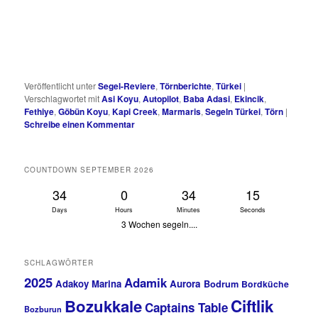
Veröffentlicht unter
Segel-Reviere
,
Törnberichte
,
Türkei
|
Verschlagwortet mit
Asi Koyu
,
Autopilot
,
Baba Adasi
,
Ekincik
,
Fethiye
,
Göbün Koyu
,
Kapi Creek
,
Marmaris
,
Segeln Türkei
,
Törn
|
Schreibe einen Kommentar
COUNTDOWN SEPTEMBER 2026
34
0
34
15
Days
Hours
Minutes
Seconds
3 Wochen segeln....
SCHLAGWÖRTER
2025
Adamik
Adakoy Marina
Aurora
Bodrum
Bordküche
Bozukkale
Ciftlik
Captains Table
Bozburun