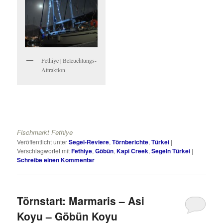
Fethiye | Beleuchtungs-
Attraktion
Fischmarkt Fethiye
Veröffentlicht unter
Segel-Reviere
,
Törnberichte
,
Türkei
|
Verschlagwortet mit
Fethiye
,
Göbün
,
Kapi Creek
,
Segeln Türkei
|
Schreibe einen Kommentar
Törnstart: Marmaris – Asi
Koyu – Göbün Koyu