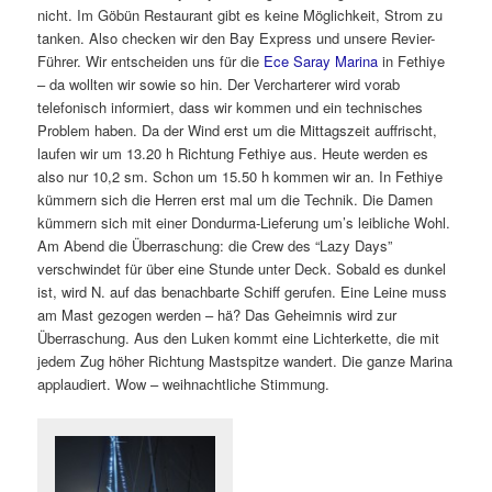
nicht. Im Göbün Restaurant gibt es keine Möglichkeit, Strom zu
tanken. Also checken wir den Bay Express und unsere Revier-
Führer. Wir entscheiden uns für die
Ece Saray Marina
in Fethiye
– da wollten wir sowie so hin. Der Vercharterer wird vorab
telefonisch informiert, dass wir kommen und ein technisches
Problem haben. Da der Wind erst um die Mittagszeit auffrischt,
laufen wir um 13.20 h Richtung Fethiye aus. Heute werden es
also nur 10,2 sm. Schon um 15.50 h kommen wir an. In Fethiye
kümmern sich die Herren erst mal um die Technik. Die Damen
kümmern sich mit einer Dondurma-Lieferung um’s leibliche Wohl.
Am Abend die Überraschung: die Crew des “Lazy Days”
verschwindet für über eine Stunde unter Deck. Sobald es dunkel
ist, wird N. auf das benachbarte Schiff gerufen. Eine Leine muss
am Mast gezogen werden – hä? Das Geheimnis wird zur
Überraschung. Aus den Luken kommt eine Lichterkette, die mit
jedem Zug höher Richtung Mastspitze wandert. Die ganze Marina
applaudiert. Wow – weihnachtliche Stimmung.