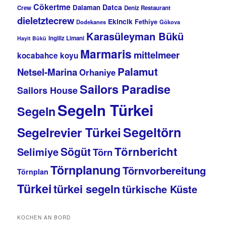
Cökertme
Datca
Dalaman
Crew
Deniz Restaurant
dieletztecrew
Ekincik
Fethiye
Dodekanes
Gökova
Karasüleyman Bükü
Ingiliz Limani
Hayit Bükü
Marmaris
mittelmeer
kocabahce koyu
Palamut
Netsel-Marina
Orhaniye
Sailors Paradise
Sailors House
Segeln Türkei
Segeln
Segeltörn
Segelrevier Türkei
Törnbericht
Sögüt
Selimiye
Törn
Törnplanung
Törnvorbereitung
Törnplan
Türkei
türkei segeln
türkische Küste
KOCHEN AN BORD