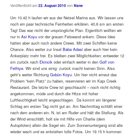
Veröffentlicht am
22. August 2010
von
Nane
Um 10.42 h laufen wir aus der Netsel Marina aus. Wir lassen uns
noch ein paar technische Feinheiten erklären. 40,6 sm am ersten
Tag! Das war nicht der ursprüngliche Plan. Eigentlich wollten wir
nur in
Asi Koyu
vor der grauen Felswand ankern. Diese Idee
hatten aber auch noch andere Crews. Mit zwei Schiffen keine
Chance. Also weiter zur Insel
Baba Adasi
aber auch hier kein
Ankerplatz mehr frei. Es bleiben zwei Möglichkeiten: entweder 12
sm zurück nach
Ekincik
oder einfach weiter in den
Golf von
Fethiye
. Wir sind uns einig: zurück macht keinen Sinn. Also
geht’s weiter Richtung
Gobün Koyu
. Um hier nicht erneut das
Problem “kein Platz” zu haben, reservieren wir im Kapı Creek
Restaurant. Die letzte Crew ist geschlaucht – noch nicht richtig
angekommen, müde und durch die Hitze mit hoher
Luftfeuchtigkeit leicht angeschlagen. Da kommt ein längerer
Schlag am ersten Tag nicht gut an. Am Nachmittag schläft einer
nach dem anderen ein. N. ist am Ruder und hält die Stellung. Als
der Wind einschläft, holt sie mit Hilfe von Charlie (dem
Autopiloten) allein die Segel ein. Zum Sonnenuntergang sind alle
wieder wach und es entstehen tolle Fotos. Um 19.15 h kommen