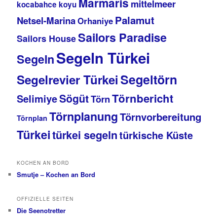
Marmaris
mittelmeer
kocabahce koyu
Palamut
Netsel-Marina
Orhaniye
Sailors Paradise
Sailors House
Segeln Türkei
Segeln
Segeltörn
Segelrevier Türkei
Törnbericht
Sögüt
Selimiye
Törn
Törnplanung
Törnvorbereitung
Törnplan
Türkei
türkei segeln
türkische Küste
KOCHEN AN BORD
Smutje – Kochen an Bord
OFFIZIELLE SEITEN
Die Seenotretter