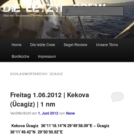
Zum
Zum
Über den Wind können wir nicht bestimmen, aber wir können die Segel
richten.
primären
sekundären
Such
Inhalt
Inhalt
springen
springen
DIE LETZTE CREW
Hauptmenü
Home
Die letzte Crew
Segel-Reviere
Unsere Törns
Bordküche
Impressum
SCHLAGWORTARCHIV:
ÜCAGIZ
Freitag 1.06.2012 | Kekova
(Ücagiz) | 1 nm
Veröffentlicht am
1. Juni 2012
von
Nane
Kekova Ücagiz 36°11’18.14″N 29°49’58.09″E – Ücagiz
36°11’49.42″N 29°50’50.92″E