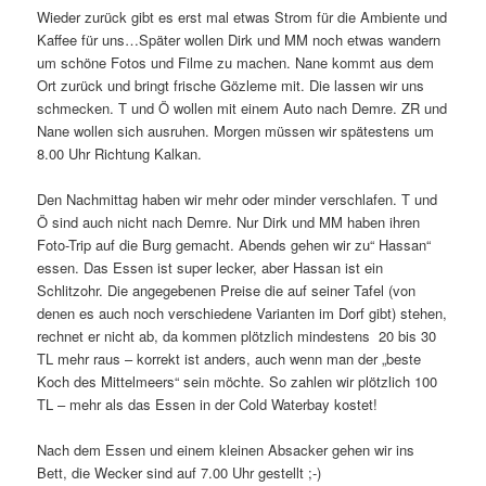
Wieder zurück gibt es erst mal etwas Strom für die Ambiente und
Kaffee für uns…Später wollen Dirk und MM noch etwas wandern
um schöne Fotos und Filme zu machen. Nane kommt aus dem
Ort zurück und bringt frische Gözleme mit. Die lassen wir uns
schmecken. T und Ö wollen mit einem Auto nach Demre. ZR und
Nane wollen sich ausruhen. Morgen müssen wir spätestens um
8.00 Uhr Richtung Kalkan.
Den Nachmittag haben wir mehr oder minder verschlafen. T und
Ö sind auch nicht nach Demre. Nur Dirk und MM haben ihren
Foto-Trip auf die Burg gemacht. Abends gehen wir zu“ Hassan“
essen. Das Essen ist super lecker, aber Hassan ist ein
Schlitzohr. Die angegebenen Preise die auf seiner Tafel (von
denen es auch noch verschiedene Varianten im Dorf gibt) stehen,
rechnet er nicht ab, da kommen plötzlich mindestens 20 bis 30
TL mehr raus – korrekt ist anders, auch wenn man der „beste
Koch des Mittelmeers“ sein möchte. So zahlen wir plötzlich 100
TL – mehr als das Essen in der Cold Waterbay kostet!
Nach dem Essen und einem kleinen Absacker gehen wir ins
Bett, die Wecker sind auf 7.00 Uhr gestellt ;-)