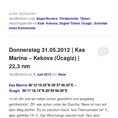
schön Aufräumen
Veröffentlicht unter
Segel-Reviere
,
Törnberichte
,
Türkei
|
Verschlagwortet mit
Kale
,
Kekova
,
Segeln Türkei
,
Ücagiz
|
Schreibe
einen Kommentar
Donnerstag 31.05.2012 | Kas
Marina – Kekova (Ücagiz) |
22,3 nm
Veröffentlicht am
1. Juni 2012
von
Nane
Kas Marina
36°12’19.43″N 29°37’40.32″E –
Ücagiz
36°11’18.14″N 29°49’58.09″E
10.00 Uhr und wir haben schön gemütlich und ausgiebig
gefrühstückt, ZR war schon unter der Dusche, Nane ist nun auf
dem Weg dorthin. Es ist ziemlich frisch, laut Thermometer 24° C,
aber gefühlte 15° C. Der Wind bringt ziemlich kalt. Nun wird