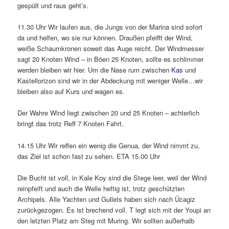
gespült und raus geht’s.
11.30 Uhr Wir laufen aus, die Jungs von der Marina sind sofort
da und helfen, wo sie nur können. Draußen pfeifft der Wind,
weiße Schaumkronen soweit das Auge reicht. Der Windmesser
sagt 20 Knoten Wind – in Böen 25 Knoten, sollte es schlimmer
werden bleiben wir hier. Um die Nase rum zwischen
Kas
und
Kastellorizon sind wir in der Abdeckung mit weniger Welle…wir
bleiben also auf Kurs und wagen es.
Der Wahre Wind liegt zwischen 20 und 25 Knoten – achterlich
bringt das trotz Reff 7 Knoten Fahrt.
14.15 Uhr Wir reffen ein wenig die Genua, der Wind nimmt zu,
das Ziel ist schon fast zu sehen. ETA 15.00 Uhr
Die Bucht ist voll, in Kale Koy sind die Stege leer, weil der Wind
reinpfeift und auch die Welle heftig ist, trotz geschützten
Archipels. Alle Yachten und Gullets haben sich nach Ücagiz
zurückgezogen. Es ist brechend voll. T legt sich mit der Youpi an
den letzten Platz am Steg mit Muring. Wir sollten außerhalb