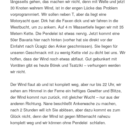
längsseits gehen, das machen wir nicht, denn mit Welle und jetzt
30 Knoten wahrem Wind, ist in der engen Lücke das Problem
vorprogrammiert. Wir sollen neben T, aber da liegt eine
Motoryacht quer. Dirk hat die Faxen dick und wir fahren in die
Westbucht, um zu ankern. Auf 4 m Wassertiefe liegen wir mit 35
Metern Kette. Die Pendelei ist etwas nervig. Jetzt kommt eine
50er Bavaria hier nach hinten (vorher hat sie direkt vor der
Einfahrt nach Ücagiz den Anker geschmissen). Sie liegen für
unseren Geschmack mit zu wenig Kette viel zu dicht bei uns. Wir
hoffen, dass der Wind noch etwas abflaut. Gut gebunkert mit
Vorräten gibt es heute Börek und Tsatziki – verhungern werden
wir nicht.
Der Wind flaut ab und ist komplett weg, aber nur bis 22 Uhr, wir
sehen am Himmel in der Ferne ein heftiges Gewitter und Blitze,
der Wind kommt nun zurück, mit gleicher Wucht – nur aus der
anderen Richtung. Nane beschließt Ankerwache zu machen,
nach 2 Stunden will ich Sie ablösen, aber dazu kommt es zum
Glück nicht, denn der Wind ist gegen Mitternacht nahezu
komplett weg und wir können ohne Pendelei schlafen.