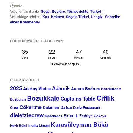
Ügaciz
Veröffentlicht unter
Segel-Reviere
,
Törnberichte
,
Türkei
|
Verschlagwortet mit
Kas
,
Kekova
,
Segeln Türkei
,
Ücagiz
|
Schreibe
einen Kommentar
COUNTDOWN SEPTEMBER 2026
35
22
47
39
Days
Hours
Minutes
Seconds
3 Wochen segeln....
SCHLAGWÖRTER
2025
Adamik
Adakoy Marina
Aurora
Bodrum
Bordküche
Bozukkale
Ciftlik
Captains Table
Bozburun
Cökertme
Datca
Dalaman
Crew
Deniz Restaurant
dieletztecrew
Ekincik
Fethiye
Dodekanes
Gökova
Karasüleyman Bükü
Ingiliz Limani
Hayit Bükü