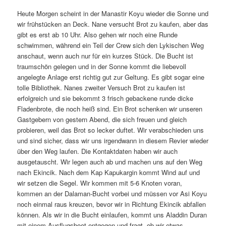
Heute Morgen scheint in der Manastir Koyu wieder die Sonne und
wir frühstücken an Deck. Nane versucht Brot zu kaufen, aber das
gibt es erst ab 10 Uhr. Also gehen wir noch eine Runde
schwimmen, während ein Teil der Crew sich den Lykischen Weg
anschaut, wenn auch nur für ein kurzes Stück. Die Bucht ist
traumschön gelegen und in der Sonne kommt die liebevoll
angelegte Anlage erst richtig gut zur Geltung. Es gibt sogar eine
tolle Bibliothek. Nanes zweiter Versuch Brot zu kaufen ist
erfolgreich und sie bekommt 3 frisch gebackene runde dicke
Fladenbrote, die noch heiß sind. Ein Brot schenken wir unseren
Gastgebern von gestern Abend, die sich freuen und gleich
probieren, weil das Brot so lecker duftet. Wir verabschieden uns
und sind sicher, dass wir uns irgendwann in diesem Revier wieder
über den Weg laufen. Die Kontaktdaten haben wir auch
ausgetauscht. Wir legen auch ab und machen uns auf den Weg
nach Ekincik. Nach dem Kap Kapukargin kommt Wind auf und
wir setzen die Segel. Wir kommen mit 5-6 Knoten voran,
kommen an der Dalaman-Bucht vorbei und müssen vor Asi Koyu
noch einmal raus kreuzen, bevor wir in Richtung Ekincik abfallen
können. Als wir in die Bucht einlaufen, kommt uns Aladdin Duran
mit einem Ausflugsboot entgegen und fragt, ob wir etwas