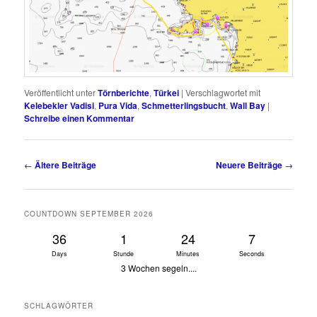
Veröffentlicht unter
Törnberichte
,
Türkei
|
Verschlagwortet mit
Kelebekler Vadisi
,
Pura Vida
,
Schmetterlingsbucht
,
Wall Bay
|
Schreibe einen Kommentar
Beitragsnavigation
←
Ältere Beiträge
Neuere Beiträge
→
COUNTDOWN SEPTEMBER 2026
36
1
24
7
Days
Stunde
Minutes
Seconds
3 Wochen segeln....
SCHLAGWÖRTER