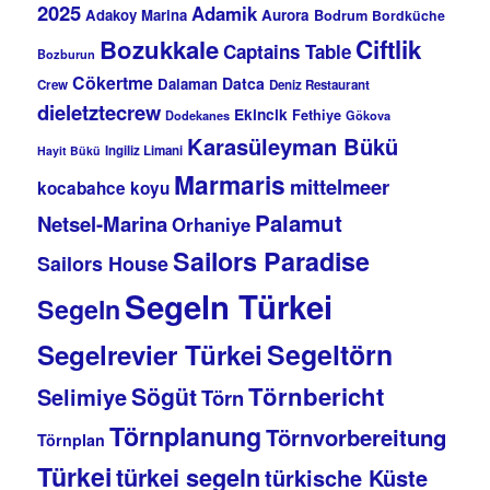
2025
Adamik
Adakoy Marina
Aurora
Bodrum
Bordküche
Bozukkale
Ciftlik
Captains Table
Bozburun
Cökertme
Datca
Dalaman
Crew
Deniz Restaurant
dieletztecrew
Ekincik
Fethiye
Dodekanes
Gökova
Karasüleyman Bükü
Ingiliz Limani
Hayit Bükü
Marmaris
mittelmeer
kocabahce koyu
Palamut
Netsel-Marina
Orhaniye
Sailors Paradise
Sailors House
Segeln Türkei
Segeln
Segeltörn
Segelrevier Türkei
Törnbericht
Sögüt
Selimiye
Törn
Törnplanung
Törnvorbereitung
Törnplan
Türkei
türkei segeln
türkische Küste