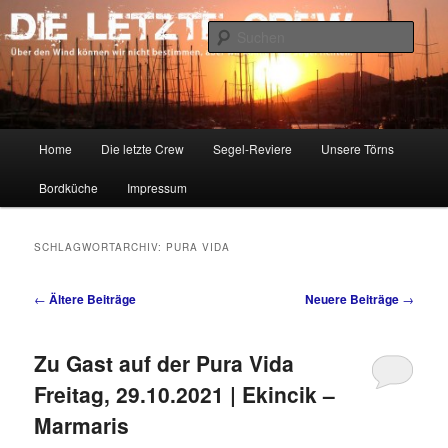
Zum
Zum
Über den Wind können wir nicht bestimmen, aber wir können die Segel
richten.
primären
sekundären
Such
Inhalt
Inhalt
springen
springen
DIE LETZTE CREW
Hauptmenü
Home
Die letzte Crew
Segel-Reviere
Unsere Törns
Bordküche
Impressum
SCHLAGWORTARCHIV:
PURA VIDA
Beitragsnavigation
←
Ältere Beiträge
Neuere Beiträge
→
Zu Gast auf der Pura Vida
Freitag, 29.10.2021 | Ekincik –
Marmaris