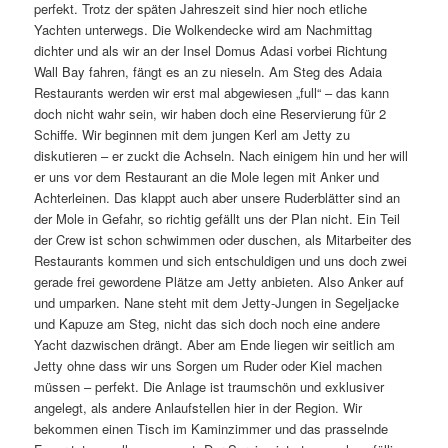
perfekt. Trotz der späten Jahreszeit sind hier noch etliche
Yachten unterwegs. Die Wolkendecke wird am Nachmittag
dichter und als wir an der Insel Domus Adasi vorbei Richtung
Wall Bay fahren, fängt es an zu nieseln. Am Steg des Adaia
Restaurants werden wir erst mal abgewiesen „full“ – das kann
doch nicht wahr sein, wir haben doch eine Reservierung für 2
Schiffe. Wir beginnen mit dem jungen Kerl am Jetty zu
diskutieren – er zuckt die Achseln. Nach einigem hin und her will
er uns vor dem Restaurant an die Mole legen mit Anker und
Achterleinen. Das klappt auch aber unsere Ruderblätter sind an
der Mole in Gefahr, so richtig gefällt uns der Plan nicht. Ein Teil
der Crew ist schon schwimmen oder duschen, als Mitarbeiter des
Restaurants kommen und sich entschuldigen und uns doch zwei
gerade frei gewordene Plätze am Jetty anbieten. Also Anker auf
und umparken. Nane steht mit dem Jetty-Jungen in Segeljacke
und Kapuze am Steg, nicht das sich doch noch eine andere
Yacht dazwischen drängt. Aber am Ende liegen wir seitlich am
Jetty ohne dass wir uns Sorgen um Ruder oder Kiel machen
müssen – perfekt. Die Anlage ist traumschön und exklusiver
angelegt, als andere Anlaufstellen hier in der Region. Wir
bekommen einen Tisch im Kaminzimmer und das prasselnde