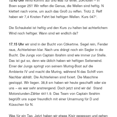
13.45 Uhr
Wind kommt auf und was für einer, 20Knoten – in
Boen sogar 25!! Wir reffen die Genua, die Wellen sind heftig. N
klettert nach vorne, um auch das Groß zu reffen. Trotz 2. Reff
haben wir 7,4 Knoten Fahrt bei heftigen Wellen. Kurs 047°.
Die Schaukelei ist heftig und den Kurs zu halten bei achterlichem
Wind noch heftiger. Wann sind wir endlich da?
17.15 Uhr
wir sind in der Bucht von Cökertme. Segel rein, Fender
raus, Achterleinen klar. Nach uns drängt noch ein Segler in die
Bucht. Die Jungs von Captain Ibrahim sind wie immer zur Stelle.
Das ist gut so, denn wie üblich haben wir heftigen Seitenwind.
Einer der Jungs springt von seinem Muring-Boot auf die
Ambiente IV und macht die Muring, während N das Schiff vom
Nachbar abhält. Die Achterleinen sind fixiert. Die Maschine
gestoppt. Wir liegen. 38,8 sm haben wir heute geschafft oder sie
uns – es war sehr anstrengend. Doch jetzt sind wir da! Stand
Motorstunden-Zähler 4411.9. Das Team von Captain Ibrahim
begrüßt uns super freundlich mit einer Umarmung für D und
Küsschen für N.
Was für ein Tag. Jetzt haben wir etwas Kisir gegessen und gehen