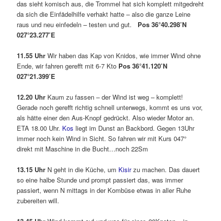
das sieht komisch aus, die Trommel hat sich komplett mitgedreht
da sich die Einfädelhilfe verhakt hatte – also die ganze Leine
raus und neu einfedeln – testen und gut.
Pos 36°40.298’N
027°23.277’E
11.55 Uhr
Wir haben das Kap von Knidos, wie immer Wind ohne
Ende, wir fahren gerefft mit 6-7 Kto
Pos 36°41.120’N
027°21.399’E
12.20 Uhr
Kaum zu fassen – der Wind ist weg – komplett!
Gerade noch gerefft richtig schnell unterwegs, kommt es uns vor,
als hätte einer den Aus-Knopf gedrückt. Also wieder Motor an.
ETA 18.00 Uhr.
Kos
liegt im Dunst an Backbord. Gegen 13Uhr
immer noch kein Wind in Sicht. So fahren wir mit Kurs 047°
direkt mit Maschine in die Bucht…noch 22Sm
13.15 Uhr
N geht in die Küche, um
Kisir
zu machen. Das dauert
so eine halbe Stunde und prompt passiert das, was immer
passiert, wenn N mittags in der Kombüse etwas in aller Ruhe
zubereiten will.