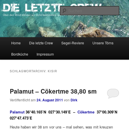
Zum
Zum
Über den Wind können wir nicht bestimmen, aber wir können die Segel
richten.
primären
sekundären
Such
Inhalt
Inhalt
springen
springen
DIE LETZTE CREW
Hauptmenü
Home
Die letzte Crew
Segel-Reviere
Unsere Törns
Bordküche
Impressum
SCHLAGWORTARCHIV:
KISIR
Palamut – Cökertme 38,80 sm
Veröffentlicht am
24. August 2011
von
Dirk
Palamut
36°40.165’N 027°30.149’E –
Cökertme
37°00.309’N
027°47.473’E
Heute haben wir 38 sm vor uns – mal sehen, was mit kreuzen