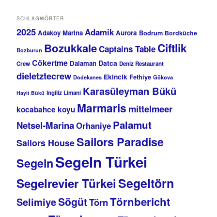
SCHLAGWÖRTER
2025
Adamik
Adakoy Marina
Aurora
Bodrum
Bordküche
Bozukkale
Ciftlik
Captains Table
Bozburun
Cökertme
Datca
Dalaman
Crew
Deniz Restaurant
dieletztecrew
Ekincik
Fethiye
Dodekanes
Gökova
Karasüleyman Bükü
Ingiliz Limani
Hayit Bükü
Marmaris
mittelmeer
kocabahce koyu
Palamut
Netsel-Marina
Orhaniye
Sailors Paradise
Sailors House
Segeln Türkei
Segeln
Segeltörn
Segelrevier Türkei
Törnbericht
Sögüt
Selimiye
Törn