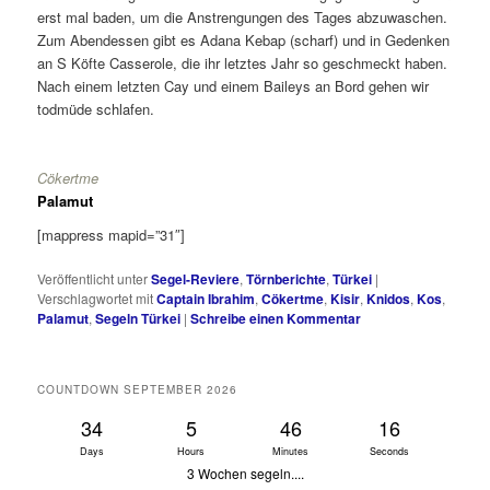
erst mal baden, um die Anstrengungen des Tages abzuwaschen.
Zum Abendessen gibt es Adana Kebap (scharf) und in Gedenken
an S Köfte Casserole, die ihr letztes Jahr so geschmeckt haben.
Nach einem letzten Cay und einem Baileys an Bord gehen wir
todmüde schlafen.
Cökertme
Palamut
[mappress mapid=”31″]
Veröffentlicht unter
Segel-Reviere
,
Törnberichte
,
Türkei
|
Verschlagwortet mit
Captain Ibrahim
,
Cökertme
,
Kisir
,
Knidos
,
Kos
,
Palamut
,
Segeln Türkei
|
Schreibe einen Kommentar
COUNTDOWN SEPTEMBER 2026
34
5
46
15
Days
Hours
Minutes
Seconds
3 Wochen segeln....