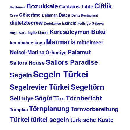
Bozukkale
Ciftlik
Captains Table
Bozburun
Cökertme
Datca
Dalaman
Crew
Deniz Restaurant
dieletztecrew
Ekincik
Fethiye
Dodekanes
Gökova
Karasüleyman Bükü
Ingiliz Limani
Hayit Bükü
Marmaris
mittelmeer
kocabahce koyu
Palamut
Netsel-Marina
Orhaniye
Sailors Paradise
Sailors House
Segeln Türkei
Segeln
Segeltörn
Segelrevier Türkei
Törnbericht
Sögüt
Selimiye
Törn
Törnplanung
Törnvorbereitung
Törnplan
Türkei
türkei segeln
türkische Küste