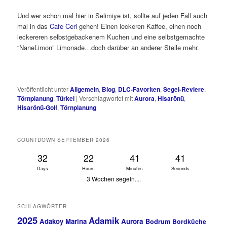
Und wer schon mal hier in Selimiye ist, sollte auf jeden Fall auch
mal in das
Cafe Ceri
gehen! Einen leckeren Kaffee, einen noch
leckereren selbstgebackenem Kuchen und eine selbstgemachte
“NaneLimon” Limonade…doch darüber an anderer Stelle mehr.
Veröffentlicht unter
Allgemein
,
Blog
,
DLC-Favoriten
,
Segel-Reviere
,
Törnplanung
,
Türkei
|
Verschlagwortet mit
Aurora
,
Hisarönü
,
Hisarönü-Golf
,
Törnplanung
COUNTDOWN SEPTEMBER 2026
32
22
41
40
Days
Hours
Minutes
Seconds
3 Wochen segeln....
SCHLAGWÖRTER
2025
Adamik
Adakoy Marina
Aurora
Bodrum
Bordküche