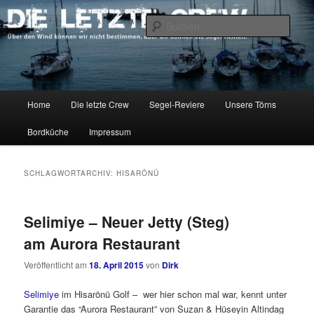
Zum
Zum
Über den Wind können wir nicht bestimmen, aber wir können die Segel
richten.
primären
sekundären
Such
Inhalt
Inhalt
springen
springen
DIE LETZTE CREW
Hauptmenü
Home
Die letzte Crew
Segel-Reviere
Unsere Törns
Bordküche
Impressum
SCHLAGWORTARCHIV:
HISARÖNÜ
Selimiye – Neuer Jetty (Steg)
am Aurora Restaurant
Veröffentlicht am
18. April 2015
von
Dirk
Selimiye
im Hisarönü Golf – wer hier schon mal war, kennt unter
Garantie das “Aurora Restaurant” von
Suzan & Hüseyin Altindag