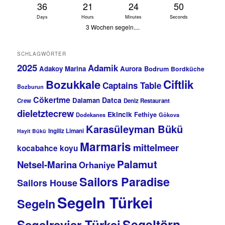
36
21
24
49
Days
Hours
Minutes
Seconds
3 Wochen segeln....
SCHLAGWÖRTER
2025
Adamik
Adakoy Marina
Aurora
Bodrum
Bordküche
Bozukkale
Ciftlik
Captains Table
Bozburun
Cökertme
Datca
Dalaman
Crew
Deniz Restaurant
dieletztecrew
Ekincik
Fethiye
Dodekanes
Gökova
Karasüleyman Bükü
Ingiliz Limani
Hayit Bükü
Marmaris
mittelmeer
kocabahce koyu
Palamut
Netsel-Marina
Orhaniye
Sailors Paradise
Sailors House
Segeln Türkei
Segeln
Segeltörn
Segelrevier Türkei