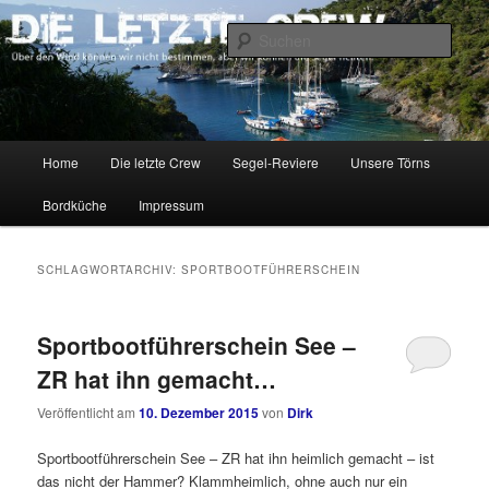
Zum
Zum
Über den Wind können wir nicht bestimmen, aber wir können die Segel
richten.
primären
sekundären
Such
Inhalt
Inhalt
springen
springen
DIE LETZTE CREW
Hauptmenü
Home
Die letzte Crew
Segel-Reviere
Unsere Törns
Bordküche
Impressum
SCHLAGWORTARCHIV:
SPORTBOOTFÜHRERSCHEIN
Sportbootführerschein See –
ZR hat ihn gemacht…
Veröffentlicht am
10. Dezember 2015
von
Dirk
Sportbootführerschein See – ZR hat ihn heimlich gemacht – ist
das nicht der Hammer? Klammheimlich, ohne auch nur ein