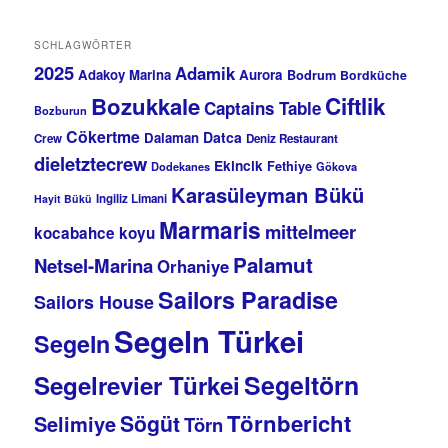
SCHLAGWÖRTER
2025
Adamik
Adakoy Marina
Aurora
Bodrum
Bordküche
Bozukkale
Ciftlik
Captains Table
Bozburun
Cökertme
Datca
Dalaman
Crew
Deniz Restaurant
dieletztecrew
Ekincik
Fethiye
Dodekanes
Gökova
Karasüleyman Bükü
Ingiliz Limani
Hayit Bükü
Marmaris
mittelmeer
kocabahce koyu
Palamut
Netsel-Marina
Orhaniye
Sailors Paradise
Sailors House
Segeln Türkei
Segeln
Segeltörn
Segelrevier Türkei
Törnbericht
Sögüt
Selimiye
Törn