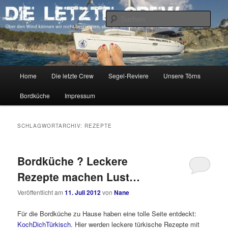
Zum
Zum
Über den Wind können wir nicht bestimmen, aber wir können die Segel
richten.
primären
sekundären
Such
Inhalt
Inhalt
springen
springen
DIE LETZTE CREW
Hauptmenü
Home
Die letzte Crew
Segel-Reviere
Unsere Törns
Bordküche
Impressum
SCHLAGWORTARCHIV:
REZEPTE
Bordküche ? Leckere
Rezepte machen Lust…
Veröffentlicht am
11. Juli 2012
von
Nane
Für die Bordküche zu Hause haben eine tolle Seite entdeckt:
KochDichTürkisch
. Hier werden leckere türkische Rezepte mit