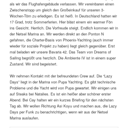
als wir das Flughafengebäude verlassen. Wir vereinbaren einen
Zwischenstopp um gleich den Großeinkauf für unseren 3-
Wochen-Törn zu erledigen. Es ist heiß. In Deutschland hatten wir
17 Grad, trotz Sommerferien. Hier bläst einem ein warmer Fön
ins Gesicht. Herrlich. Die Vorfreude steigt. Endlich kommen wir in
der Netsel Marina an. Wir werden direkt an den Ponton N
gefahren, die Charter-Basis von Phoenix-Yachting (auch immer
wieder für soziale Projekt zu haben) liegt gleich gegenüber. Erst
mal beladen wir unsere Bavaria 42. Das Team von Dreams of
Sailing begrüßt uns herzlich. Die Ambiente IV ist in einem super
Zustand. Wir sind begeistert.
Wir nehmen Kontakt mit der befreundeten Crew auf. Die “Lazy
Days” liegt in der Marina von Pupa Yachting. Es gibt technische
Probleme und die Yacht wird von Pupa gewartet. Wir einigen uns
auf Steaks bei Natalies. Es ist ein heißer aber schöner erster
Abend. Bei Cay halten wir ein kurzes Briefing für den nächsten
Tag ab. Wir wollen Richtung Asi Koyu und machen aus, die Lazy
Days per Funk zu benachrichtigen, wenn wir aus der Netsel
Marina auslaufen.