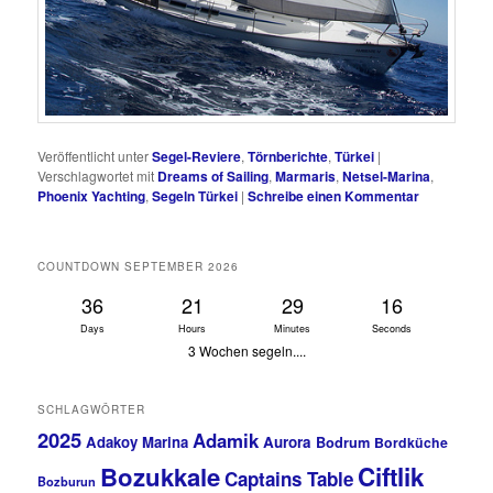
Veröffentlicht unter
Segel-Reviere
,
Törnberichte
,
Türkei
|
Verschlagwortet mit
Dreams of Sailing
,
Marmaris
,
Netsel-Marina
,
Phoenix Yachting
,
Segeln Türkei
|
Schreibe einen Kommentar
COUNTDOWN SEPTEMBER 2026
36
21
29
15
Days
Hours
Minutes
Seconds
3 Wochen segeln....
SCHLAGWÖRTER
2025
Adamik
Adakoy Marina
Aurora
Bodrum
Bordküche
Bozukkale
Ciftlik
Captains Table
Bozburun