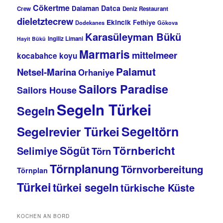
Cökertme
Datca
Dalaman
Crew
Deniz Restaurant
dieletztecrew
Ekincik
Fethiye
Dodekanes
Gökova
Karasüleyman Bükü
Ingiliz Limani
Hayit Bükü
Marmaris
mittelmeer
kocabahce koyu
Palamut
Netsel-Marina
Orhaniye
Sailors Paradise
Sailors House
Segeln Türkei
Segeln
Segeltörn
Segelrevier Türkei
Törnbericht
Sögüt
Selimiye
Törn
Törnplanung
Törnvorbereitung
Törnplan
Türkei
türkei segeln
türkische Küste
KOCHEN AN BORD