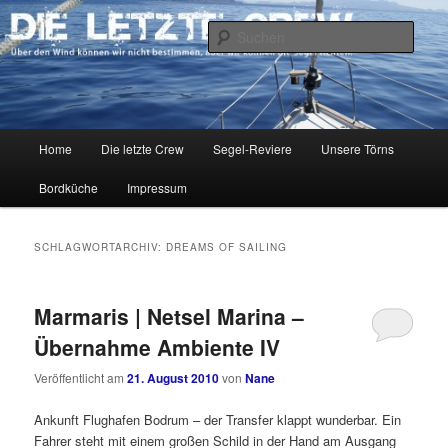
Zum
Zum
Über den Wind können wir nicht bestimmen, aber wir können die Segel
richten.
primären
sekundären
Such
Inhalt
Inhalt
springen
springen
DIE LETZTE CREW
Hauptmenü
Home
Die letzte Crew
Segel-Reviere
Unsere Törns
Bordküche
Impressum
SCHLAGWORTARCHIV:
DREAMS OF SAILING
Marmaris | Netsel Marina –
Übernahme Ambiente IV
Veröffentlicht am
21. August 2010
von
Nane
Ankunft Flughafen Bodrum – der Transfer klappt wunderbar. Ein
Fahrer steht mit einem großen Schild in der Hand am Ausgang