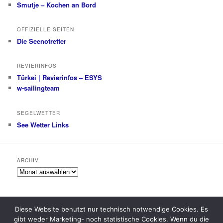
Smutje – Kochen an Bord
OFFIZIELLE SEITEN
Die Seenotretter
REVIERINFOS
Türkei | Revierinfos – ESYS
w-sailingteam
SEGELWETTER
See Wetter Links
ARCHIV
Archiv
Diese Website benutzt nur technisch notwendige Cookies. Es
gibt weder Marketing- noch statistische Cookies. Wenn du die
Datenschutzerklärung
Stolz präsentiert von WordPress