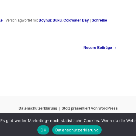
te
|
Verschlagwortet mit
Boynuz Bükü
,
Coldwater Bay
|
Schreibe
Neuere Beiträge
→
Datenschutzerklärung
Stolz präsentiert von WordPress
Es gibt weder Marketing- noch statistische Cookies. Wenn du die Websi
OK
Datenschutzerklärung