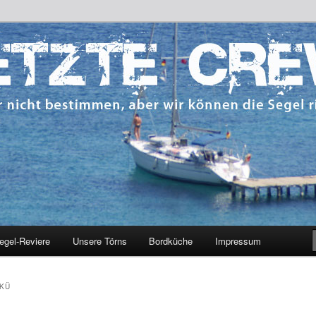
 bestimmen, aber wir können die Segel richten.
CREW
egel-Reviere
Unsere Törns
Bordküche
Impressum
KÜ