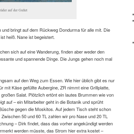
räder auf der Gullet
 und bringt auf dem Rückweg Dondurma für alle mit. Die
st heiß. Nane ist begeistert.
chen sich auf eine Wanderung, finden aber weder den
eressante und spannende Dinge. Die Jungs gehen noch mal
ngsam auf den Weg zum Essen. Wie hier üblich gibt es nur
r mit Käse gefüllte Aubergine, ZR nimmt eine Grillplatte,
n großen Salat. Plötzlich ertönt ein lautes Brummen wie von
t auf – ein Mitarbeiter geht in die Botanik und sprüht
e Büsche gegen die Moskitos. Auf jedem Tisch steht schon
e. Zwischen 50 und 60 TL zahlen wir pro Nase und 20 TL
chnung – Dirk findet, dass das vorher angekündigt werden
ermerkt werden müsste, das Strom hier extra kostet –