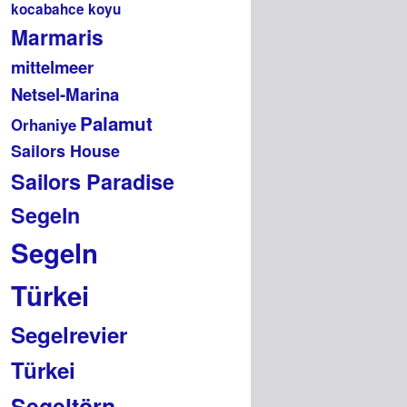
kocabahce koyu
Marmaris
mittelmeer
Netsel-Marina
Palamut
Orhaniye
Sailors House
Sailors Paradise
Segeln
Segeln
Türkei
Segelrevier
Türkei
Segeltörn