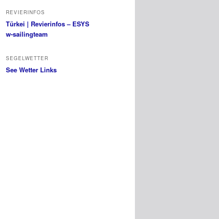
REVIERINFOS
Türkei | Revierinfos – ESYS
w-sailingteam
SEGELWETTER
See Wetter Links