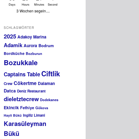
Days
Hours
Minutes
Second
3 Wochen segeln....
SCHLAGWÖRTER
2025
Adakoy Marina
Adamik
Aurora
Bodrum
Bordküche
Bozburun
Bozukkale
Ciftlik
Captains Table
Cökertme
Dalaman
Crew
Datca
Deniz Restaurant
dieletztecrew
Dodekanes
Ekincik
Fethiye
Gökova
Ingiliz Limani
Hayit Bükü
Karasüleyman
Bükü