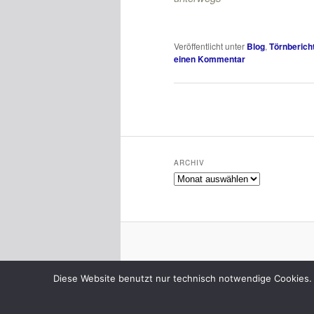
Veröffentlicht unter
Blog
,
Törnberich
einen Kommentar
Beitragsnavigation
ARCHIV
Archiv
Diese Website benutzt nur technisch notwendige Cookies. 
Favicon Plugin made by
Cheap Web Hosting