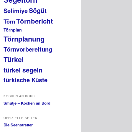
Sögüt
Selimiye
Törnbericht
Törn
Törnplan
Törnplanung
Törnvorbereitung
Türkei
türkei segeln
türkische Küste
KOCHEN AN BORD
Smutje – Kochen an Bord
OFFIZIELLE SEITEN
Die Seenotretter