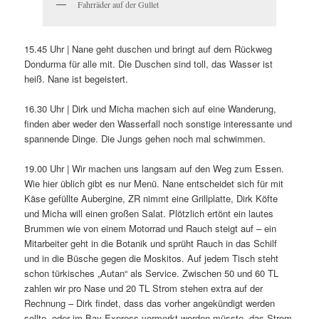
Fahrräder auf der Gullet
15.45 Uhr | Nane geht duschen und bringt auf dem Rückweg
Dondurma für alle mit. Die Duschen sind toll, das Wasser ist
heiß. Nane ist begeistert.
16.30 Uhr | Dirk und Micha machen sich auf eine Wanderung,
finden aber weder den Wasserfall noch sonstige interessante und
spannende Dinge. Die Jungs gehen noch mal schwimmen.
19.00 Uhr | Wir machen uns langsam auf den Weg zum Essen.
Wie hier üblich gibt es nur Menü. Nane entscheidet sich für mit
Käse gefüllte Aubergine, ZR nimmt eine Grillplatte, Dirk Köfte
und Micha will einen großen Salat. Plötzlich ertönt ein lautes
Brummen wie von einem Motorrad und Rauch steigt auf – ein
Mitarbeiter geht in die Botanik und sprüht Rauch in das Schilf
und in die Büsche gegen die Moskitos. Auf jedem Tisch steht
schon türkisches „Autan“ als Service. Zwischen 50 und 60 TL
zahlen wir pro Nase und 20 TL Strom stehen extra auf der
Rechnung – Dirk findet, dass das vorher angekündigt werden
sollte, oder im Bay Express vermerkt werden müsste, das Strom