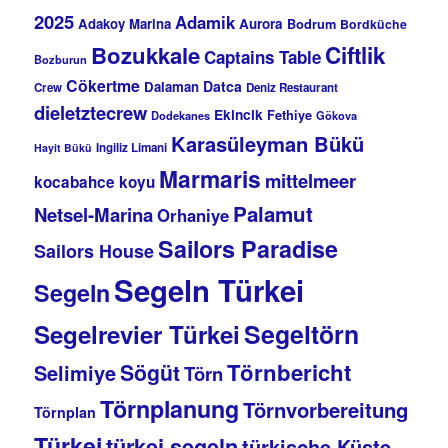
2025
Adamik
Adakoy Marina
Aurora
Bodrum
Bordküche
Bozukkale
Ciftlik
Captains Table
Bozburun
Cökertme
Datca
Dalaman
Crew
Deniz Restaurant
dieletztecrew
Ekincik
Fethiye
Dodekanes
Gökova
Karasüleyman Bükü
Ingiliz Limani
Hayit Bükü
Marmaris
mittelmeer
kocabahce koyu
Palamut
Netsel-Marina
Orhaniye
Sailors Paradise
Sailors House
Segeln Türkei
Segeln
Segeltörn
Segelrevier Türkei
Törnbericht
Sögüt
Selimiye
Törn
Törnplanung
Törnvorbereitung
Törnplan
Türkei
türkei segeln
türkische Küste