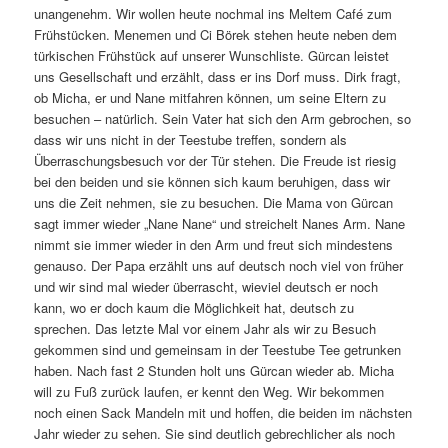
unangenehm. Wir wollen heute nochmal ins Meltem Café zum
Frühstücken. Menemen und Ci Börek stehen heute neben dem
türkischen Frühstück auf unserer Wunschliste. Gürcan leistet
uns Gesellschaft und erzählt, dass er ins Dorf muss. Dirk fragt,
ob Micha, er und Nane mitfahren können, um seine Eltern zu
besuchen – natürlich. Sein Vater hat sich den Arm gebrochen, so
dass wir uns nicht in der Teestube treffen, sondern als
Überraschungsbesuch vor der Tür stehen. Die Freude ist riesig
bei den beiden und sie können sich kaum beruhigen, dass wir
uns die Zeit nehmen, sie zu besuchen. Die Mama von Gürcan
sagt immer wieder „Nane Nane“ und streichelt Nanes Arm. Nane
nimmt sie immer wieder in den Arm und freut sich mindestens
genauso. Der Papa erzählt uns auf deutsch noch viel von früher
und wir sind mal wieder überrascht, wieviel deutsch er noch
kann, wo er doch kaum die Möglichkeit hat, deutsch zu
sprechen. Das letzte Mal vor einem Jahr als wir zu Besuch
gekommen sind und gemeinsam in der Teestube Tee getrunken
haben. Nach fast 2 Stunden holt uns Gürcan wieder ab. Micha
will zu Fuß zurück laufen, er kennt den Weg. Wir bekommen
noch einen Sack Mandeln mit und hoffen, die beiden im nächsten
Jahr wieder zu sehen. Sie sind deutlich gebrechlicher als noch