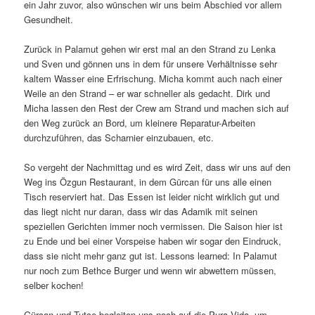
ein Jahr zuvor, also wünschen wir uns beim Abschied vor allem
Gesundheit.
Zurück in Palamut gehen wir erst mal an den Strand zu Lenka
und Sven und gönnen uns in dem für unsere Verhältnisse sehr
kaltem Wasser eine Erfrischung. Micha kommt auch nach einer
Weile an den Strand – er war schneller als gedacht. Dirk und
Micha lassen den Rest der Crew am Strand und machen sich auf
den Weg zurück an Bord, um kleinere Reparatur-Arbeiten
durchzuführen, das Scharnier einzubauen, etc.
So vergeht der Nachmittag und es wird Zeit, dass wir uns auf den
Weg ins Özgun Restaurant, in dem Gürcan für uns alle einen
Tisch reserviert hat. Das Essen ist leider nicht wirklich gut und
das liegt nicht nur daran, dass wir das Adamik mit seinen
speziellen Gerichten immer noch vermissen. Die Saison hier ist
zu Ende und bei einer Vorspeise haben wir sogar den Eindruck,
dass sie nicht mehr ganz gut ist. Lessons learned: In Palamut
nur noch zum Bethce Burger und wenn wir abwettern müssen,
selber kochen!
Gürcan und Tutce begleiten uns noch auf die Pura Vida, um