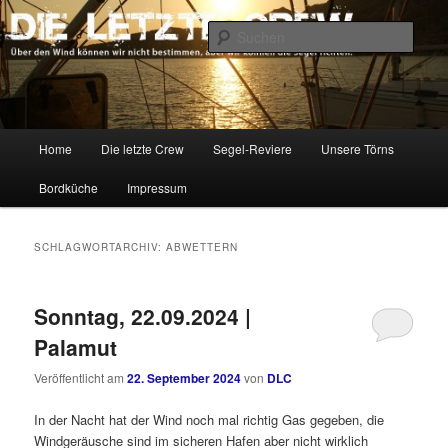
Zum
Zum
Über den Wind können wir nicht bestimmen, aber wir können die Segel
richten.
primären
sekundären
Such
Inhalt
Inhalt
springen
springen
DIE LETZTE CREW
Hauptmenü
Home
Die letzte Crew
Segel-Reviere
Unsere Törns
Bordküche
Impressum
SCHLAGWORTARCHIV:
ABWETTERN
Sonntag, 22.09.2024 |
Palamut
Veröffentlicht am
22. September 2024
von
DLC
In der Nacht hat der Wind noch mal richtig Gas gegeben, die
Windgeräusche sind im sicheren Hafen aber nicht wirklich