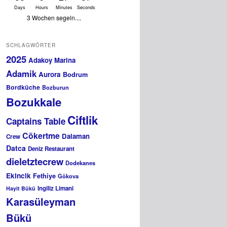
Days
Hours
Minutes
Seconds
3 Wochen segeln....
SCHLAGWÖRTER
2025
Adakoy Marina
Adamik
Aurora
Bodrum
Bordküche
Bozburun
Bozukkale
Ciftlik
Captains Table
Cökertme
Dalaman
Crew
Datca
Deniz Restaurant
dieletztecrew
Dodekanes
Ekincik
Fethiye
Gökova
Ingiliz Limani
Hayit Bükü
Karasüleyman
Bükü