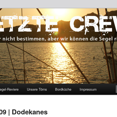
 bestimmen, aber wir können die Segel richten.
CREW
egel-Reviere
Unsere Törns
Bordküche
Impressum
009 | Dodekanes