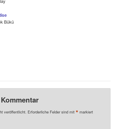
Bay
dise
sek Bükü
n Kommentar
*
t veröffentlicht.
Erforderliche Felder sind mit
markiert