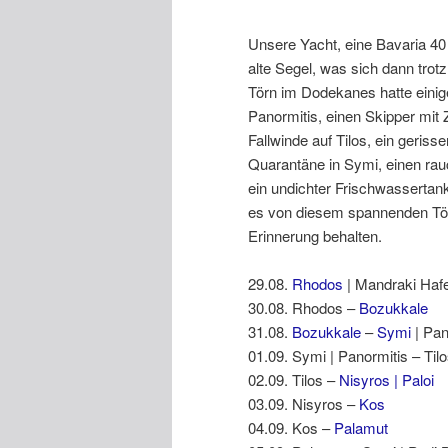
Unsere Yacht, eine Bavaria 40 
alte Segel, was sich dann tro
Törn im Dodekanes hatte einige
Panormitis, einen Skipper mit
Fallwinde auf Tilos, ein geris
Quarantäne in Symi, einen ra
ein undichter Frischwassertan
es von diesem spannenden Törn 
Erinnerung behalten.
29.08.
Rhodos
| Mandraki Haf
30.08. Rhodos –
Bozukkale
31.08.
Bozukkale
–
Symi
| Pan
01.09. Symi | Panormitis – Til
02.09. Tilos –
Nisyros | Paloi
03.09. Nisyros –
Kos
04.09. Kos –
Palamut