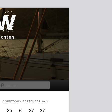
Suchen
COUNTDOWN SEPTEMBER 2026
35
6
27
37