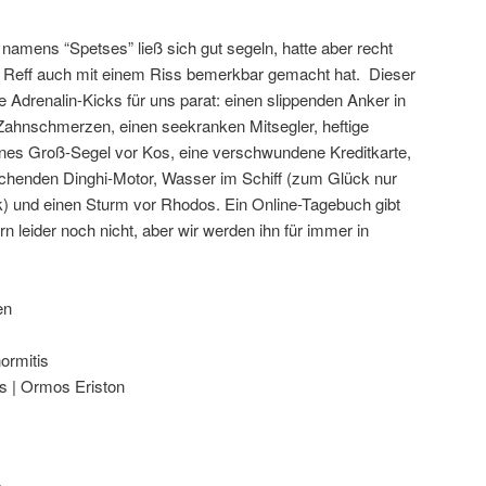
namens “Spetses” ließ sich gut segeln, hatte aber recht
tz Reff auch mit einem Riss bemerkbar gemacht hat. Dieser
 Adrenalin-Kicks für uns parat: einen slippenden Anker in
 Zahnschmerzen, einen seekranken Mitsegler, heftige
senes Groß-Segel vor Kos, eine verschwundene Kreditkarte,
uchenden Dinghi-Motor, Wasser im Schiff (zum Glück nur
k) und einen Sturm vor Rhodos. Ein Online-Tagebuch gibt
leider noch nicht, aber wir werden ihn für immer in
en
ormitis
os | Ormos Eriston