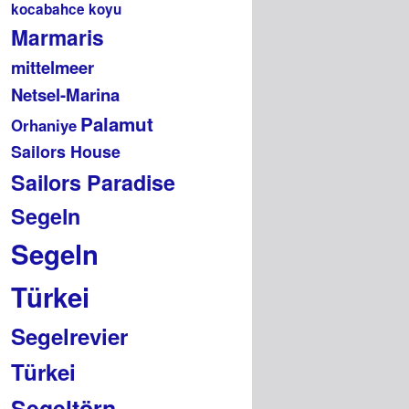
kocabahce koyu
Marmaris
mittelmeer
Netsel-Marina
Palamut
Orhaniye
Sailors House
Sailors Paradise
Segeln
Segeln
Türkei
Segelrevier
Türkei
Segeltörn