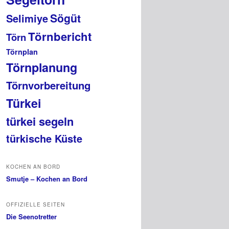
Sögüt
Selimiye
Törnbericht
Törn
Törnplan
Törnplanung
Törnvorbereitung
Türkei
türkei segeln
türkische Küste
KOCHEN AN BORD
Smutje – Kochen an Bord
OFFIZIELLE SEITEN
Die Seenotretter