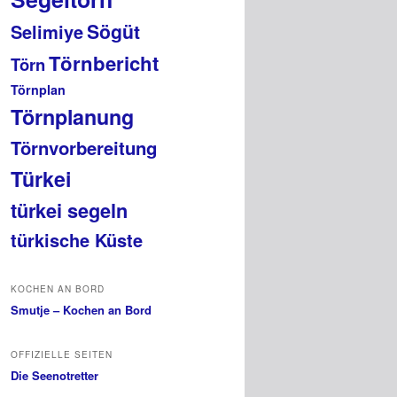
Sögüt
Selimiye
Törnbericht
Törn
Törnplan
Törnplanung
Törnvorbereitung
Türkei
türkei segeln
türkische Küste
KOCHEN AN BORD
Smutje – Kochen an Bord
OFFIZIELLE SEITEN
Die Seenotretter