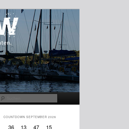
Suchen
COUNTDOWN SEPTEMBER 2026
36
13
47
14