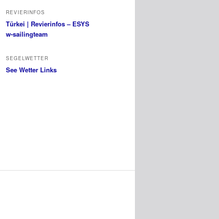
REVIERINFOS
Türkei | Revierinfos – ESYS
w-sailingteam
SEGELWETTER
See Wetter Links