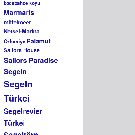
kocabahce koyu
Marmaris
mittelmeer
Netsel-Marina
Palamut
Orhaniye
Sailors House
Sailors Paradise
Segeln
Segeln
Türkei
Segelrevier
Türkei
Segeltörn