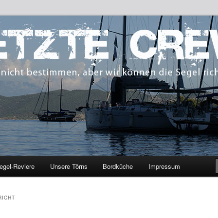
 bestimmen, aber wir können die Segel richten.
CREW
egel-Reviere
Unsere Törns
Bordküche
Impressum
RICHT