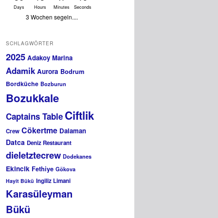
Days
Hours
Minutes
Seconds
3 Wochen segeln....
SCHLAGWÖRTER
2025
Adakoy Marina
Adamik
Aurora
Bodrum
Bordküche
Bozburun
Bozukkale
Ciftlik
Captains Table
Cökertme
Dalaman
Crew
Datca
Deniz Restaurant
dieletztecrew
Dodekanes
Ekincik
Fethiye
Gökova
Ingiliz Limani
Hayit Bükü
Karasüleyman
Bükü