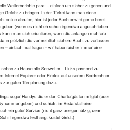
elle Wetterberichte parat – einfach um sicher zu gehen und
ige Gefahr zu bringen. In der Türkei kann man diese
cht online abrufen, hier ist jeder Buchtenwird gerne bereit
geben (wenn es nicht eh schon irgendwo angeschrieben
ns kann man sich orientieren, wenn die anfangen mehrere
ann plötzlich die vermeintlich sichere Bucht zu verlassen
n – einfach mal fragen – wir haben bisher immer eine
r schon zu Hause alle Seewetter – Links passend zu
im Internet Explorer oder Firefox auf unserem Bordrechner
ns zur guten Törnplanung dazu.
ings sogar Handys die er den Chartergästen mitgibt (oder
dynummer geben) und schickt im Bedarsfall eine
h ein guter Service (nicht ganz uneigennützig, denn
Schiff irgendwo festhängt kostet Geld..)