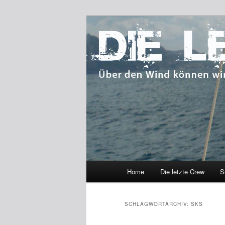
Zum
Zum
Über den Wind können wir nicht
primären
sekundären
Inhalt
Inhalt
DIE LETZTE 
springen
springen
Hauptmenü
Home
Die letzte Crew
S
SCHLAGWORTARCHIV:
SKS