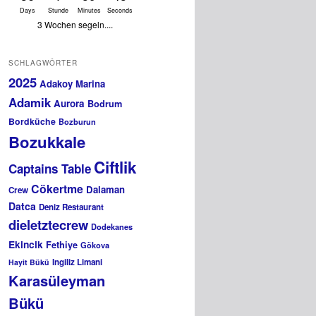
Days
Stunde
Minutes
Seconds
3 Wochen segeln....
SCHLAGWÖRTER
2025
Adakoy Marina
Adamik
Aurora
Bodrum
Bordküche
Bozburun
Bozukkale
Ciftlik
Captains Table
Cökertme
Dalaman
Crew
Datca
Deniz Restaurant
dieletztecrew
Dodekanes
Ekincik
Fethiye
Gökova
Ingiliz Limani
Hayit Bükü
Karasüleyman
Bükü