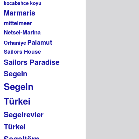
kocabahce koyu
Marmaris
mittelmeer
Netsel-Marina
Palamut
Orhaniye
Sailors House
Sailors Paradise
Segeln
Segeln
Türkei
Segelrevier
Türkei
Segeltörn