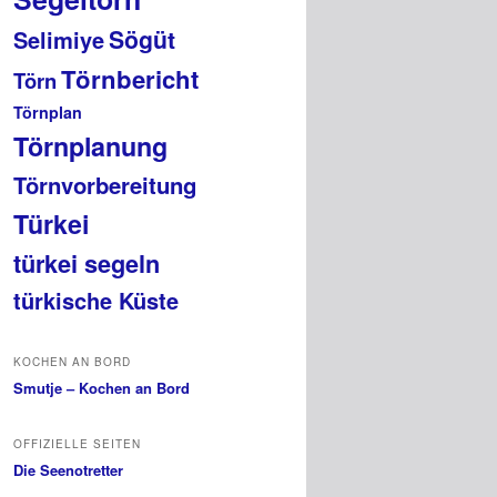
Sögüt
Selimiye
Törnbericht
Törn
Törnplan
Törnplanung
Törnvorbereitung
Türkei
türkei segeln
türkische Küste
KOCHEN AN BORD
Smutje – Kochen an Bord
OFFIZIELLE SEITEN
Die Seenotretter