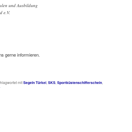
ulen und Ausbildung
d e.V.
ns gerne informieren.
hlagwortet mit
Segeln Türkei
,
SKS
,
Sportküstenschifferschein
,
r