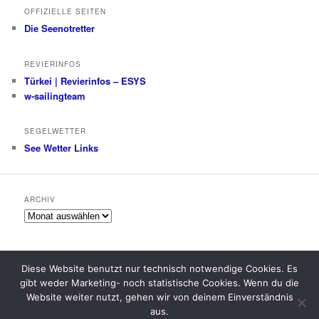
OFFIZIELLE SEITEN
Die Seenotretter
REVIERINFOS
Türkei | Revierinfos – ESYS
w-sailingteam
SEGELWETTER
See Wetter Links
ARCHIV
Archiv
Diese Website benutzt nur technisch notwendige Cookies. Es
gibt weder Marketing- noch statistische Cookies. Wenn du die
Datenschutzerklärung
Stolz präsentiert von WordPress
Website weiter nutzt, gehen wir von deinem Einverständnis
aus.