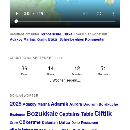
Veröffentlicht unter
Törnberichte
,
Türkei
|
Verschlagwortet mit
Adakoy Marina
,
Kumlu Bükü
|
Schreibe einen Kommentar
COUNTDOWN SEPTEMBER 2026
36
14
12
50
Days
Hours
Minutes
Seconds
3 Wochen segeln....
SCHLAGWÖRTER
2025
Adamik
Adakoy Marina
Aurora
Bodrum
Bordküche
Bozukkale
Ciftlik
Captains Table
Bozburun
Cökertme
Datca
Dalaman
Crew
Deniz Restaurant
dieletztecrew