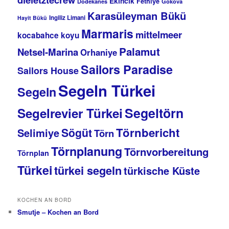
Ekincik
Fethiye
Dodekanes
Gökova
Karasüleyman Bükü
Ingiliz Limani
Hayit Bükü
Marmaris
mittelmeer
kocabahce koyu
Palamut
Netsel-Marina
Orhaniye
Sailors Paradise
Sailors House
Segeln Türkei
Segeln
Segeltörn
Segelrevier Türkei
Törnbericht
Sögüt
Selimiye
Törn
Törnplanung
Törnvorbereitung
Törnplan
Türkei
türkei segeln
türkische Küste
KOCHEN AN BORD
Smutje – Kochen an Bord