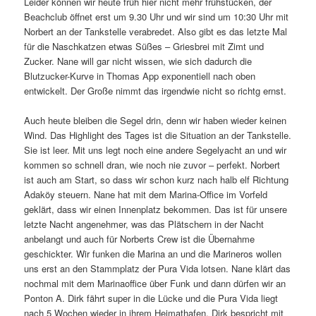
Leider können wir heute früh hier nicht mehr frühstücken, der
Beachclub öffnet erst um 9.30 Uhr und wir sind um 10:30 Uhr mit
Norbert an der Tankstelle verabredet. Also gibt es das letzte Mal
für die Naschkatzen etwas Süßes – Griesbrei mit Zimt und
Zucker. Nane will gar nicht wissen, wie sich dadurch die
Blutzucker-Kurve in Thomas App exponentiell nach oben
entwickelt. Der Große nimmt das irgendwie nicht so richtg ernst.
Auch heute bleiben die Segel drin, denn wir haben wieder keinen
Wind. Das Highlight des Tages ist die Situation an der Tankstelle.
Sie ist leer. Mit uns legt noch eine andere Segelyacht an und wir
kommen so schnell dran, wie noch nie zuvor – perfekt. Norbert
ist auch am Start, so dass wir schon kurz nach halb elf Richtung
Adaköy steuern. Nane hat mit dem Marina-Office im Vorfeld
geklärt, dass wir einen Innenplatz bekommen. Das ist für unsere
letzte Nacht angenehmer, was das Plätschern in der Nacht
anbelangt und auch für Norberts Crew ist die Übernahme
geschickter. Wir funken die Marina an und die Marineros wollen
uns erst an den Stammplatz der Pura Vida lotsen. Nane klärt das
nochmal mit dem Marinaoffice über Funk und dann dürfen wir an
Ponton A. Dirk fährt super in die Lücke und die Pura Vida liegt
nach 5 Wochen wieder in ihrem Heimathafen. Dirk bespricht mit