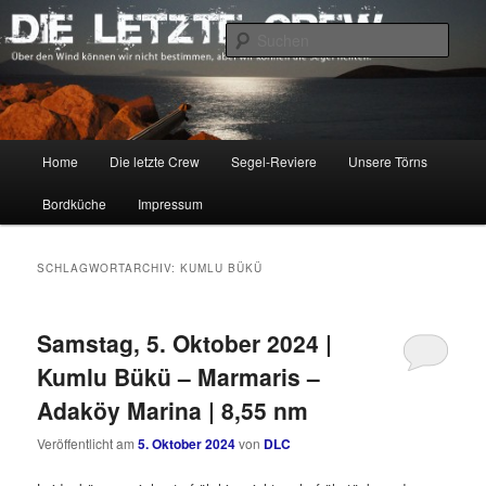
Zum
Zum
Über den Wind können wir nicht bestimmen, aber wir können die Segel
richten.
primären
sekundären
Such
Inhalt
Inhalt
springen
springen
DIE LETZTE CREW
Hauptmenü
Home
Die letzte Crew
Segel-Reviere
Unsere Törns
Bordküche
Impressum
SCHLAGWORTARCHIV:
KUMLU BÜKÜ
Samstag, 5. Oktober 2024 |
Kumlu Bükü – Marmaris –
Adaköy Marina | 8,55 nm
Veröffentlicht am
5. Oktober 2024
von
DLC