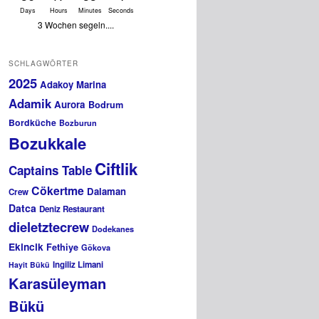
Days
Hours
Minutes
Seconds
3 Wochen segeln....
SCHLAGWÖRTER
2025
Adakoy Marina
Adamik
Aurora
Bodrum
Bordküche
Bozburun
Bozukkale
Ciftlik
Captains Table
Cökertme
Dalaman
Crew
Datca
Deniz Restaurant
dieletztecrew
Dodekanes
Ekincik
Fethiye
Gökova
Ingiliz Limani
Hayit Bükü
Karasüleyman
Bükü