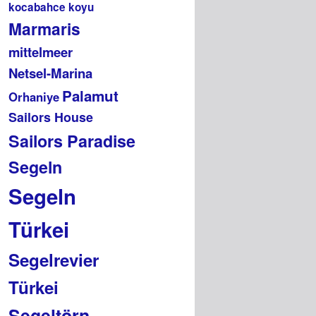
kocabahce koyu
Marmaris
mittelmeer
Netsel-Marina
Palamut
Orhaniye
Sailors House
Sailors Paradise
Segeln
Segeln
Türkei
Segelrevier
Türkei
Segeltörn