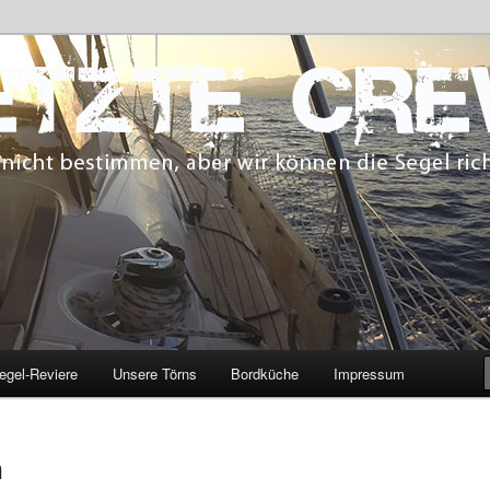
 bestimmen, aber wir können die Segel richten.
CREW
egel-Reviere
Unsere Törns
Bordküche
Impressum
n