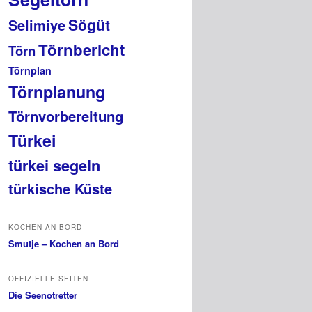
Sögüt
Selimiye
Törnbericht
Törn
Törnplan
Törnplanung
Törnvorbereitung
Türkei
türkei segeln
türkische Küste
KOCHEN AN BORD
Smutje – Kochen an Bord
OFFIZIELLE SEITEN
Die Seenotretter