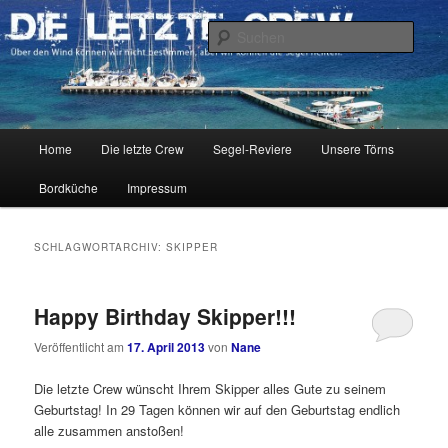
Zum
Zum
Über den Wind können wir nicht bestimmen, aber wir können die Segel
richten.
primären
sekundären
Such
Inhalt
Inhalt
springen
springen
DIE LETZTE CREW
Hauptmenü
Home
Die letzte Crew
Segel-Reviere
Unsere Törns
Bordküche
Impressum
SCHLAGWORTARCHIV:
SKIPPER
Happy Birthday Skipper!!!
Veröffentlicht am
17. April 2013
von
Nane
Die letzte Crew wünscht Ihrem Skipper alles Gute zu seinem
Geburtstag! In 29 Tagen können wir auf den Geburtstag endlich
alle zusammen anstoßen!