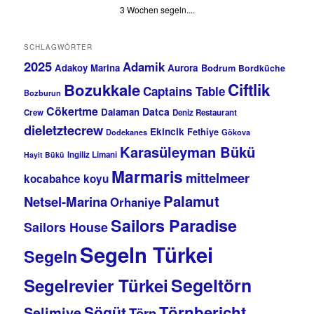
3 Wochen segeln....
SCHLAGWÖRTER
2025
Adamik
Adakoy Marina
Aurora
Bodrum
Bordküche
Bozukkale
Ciftlik
Captains Table
Bozburun
Cökertme
Datca
Dalaman
Crew
Deniz Restaurant
dieletztecrew
Ekincik
Fethiye
Dodekanes
Gökova
Karasüleyman Bükü
Ingiliz Limani
Hayit Bükü
Marmaris
mittelmeer
kocabahce koyu
Palamut
Netsel-Marina
Orhaniye
Sailors Paradise
Sailors House
Segeln Türkei
Segeln
Segeltörn
Segelrevier Türkei
Törnbericht
Sögüt
Selimiye
Törn