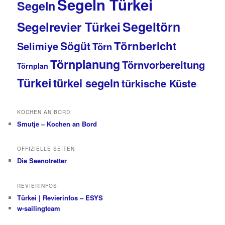
Segeln Türkei
Segeln
Segeltörn
Segelrevier Türkei
Törnbericht
Sögüt
Selimiye
Törn
Törnplanung
Törnvorbereitung
Törnplan
Türkei
türkei segeln
türkische Küste
KOCHEN AN BORD
Smutje – Kochen an Bord
OFFIZIELLE SEITEN
Die Seenotretter
REVIERINFOS
Türkei | Revierinfos – ESYS
w-sailingteam