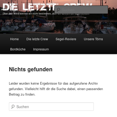
Zum
Zum
Über den Wind können wir nicht bestimmen, aber wir können die Segel
richten.
primären
sekundären
Such
Inhalt
Inhalt
springen
springen
DIE LETZTE CREW
Hauptmenü
Home
Die letzte Crew
Segel-Reviere
Unsere Törns
Bordküche
Impressum
Nichts gefunden
Leider wurden keine Ergebnisse für das aufgerufene Archiv
gefunden. Vielleicht hilft dir die Suche dabei, einen passenden
Beitrag zu finden.
Suchen