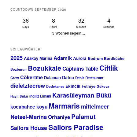
COUNTDOWN SEPTEMBER 2026
36
8
32
4
Days
Hours
Minutes
Seconds
3 Wochen segeln....
SCHLAGWÖRTER
2025
Adamik
Adakoy Marina
Aurora
Bodrum
Bordküche
Bozukkale
Ciftlik
Captains Table
Bozburun
Cökertme
Datca
Dalaman
Crew
Deniz Restaurant
dieletztecrew
Ekincik
Fethiye
Dodekanes
Gökova
Karasüleyman Bükü
Ingiliz Limani
Hayit Bükü
Marmaris
mittelmeer
kocabahce koyu
Palamut
Netsel-Marina
Orhaniye
Sailors Paradise
Sailors House