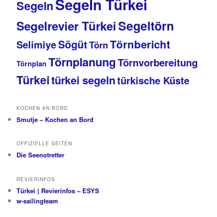
Segeln Türkei
Segeln
Segeltörn
Segelrevier Türkei
Törnbericht
Sögüt
Selimiye
Törn
Törnplanung
Törnvorbereitung
Törnplan
Türkei
türkei segeln
türkische Küste
KOCHEN AN BORD
Smutje – Kochen an Bord
OFFIZIELLE SEITEN
Die Seenotretter
REVIERINFOS
Türkei | Revierinfos – ESYS
w-sailingteam