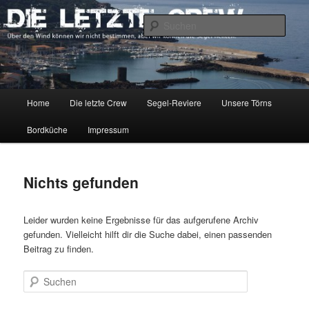
Zum
Zum
Über den Wind können wir nicht bestimmen, aber wir können die Segel
richten.
primären
sekundären
Such
Inhalt
Inhalt
springen
springen
DIE LETZTE CREW
Hauptmenü
Home
Die letzte Crew
Segel-Reviere
Unsere Törns
Bordküche
Impressum
Nichts gefunden
Leider wurden keine Ergebnisse für das aufgerufene Archiv
gefunden. Vielleicht hilft dir die Suche dabei, einen passenden
Beitrag zu finden.
Suchen