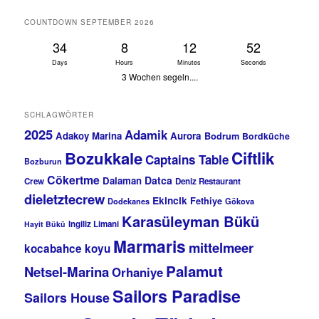
COUNTDOWN SEPTEMBER 2026
34
8
12
52
Days
Hours
Minutes
Seconds
3 Wochen segeln....
SCHLAGWÖRTER
2025
Adamik
Adakoy Marina
Aurora
Bodrum
Bordküche
Bozukkale
Ciftlik
Captains Table
Bozburun
Cökertme
Datca
Dalaman
Crew
Deniz Restaurant
dieletztecrew
Ekincik
Fethiye
Dodekanes
Gökova
Karasüleyman Bükü
Ingiliz Limani
Hayit Bükü
Marmaris
mittelmeer
kocabahce koyu
Palamut
Netsel-Marina
Orhaniye
Sailors Paradise
Sailors House