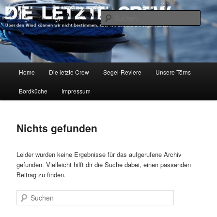
Zum
Zum
Über den Wind können wir nicht bestimmen, aber wir können die Segel
richten.
primären
sekundären
Such
Inhalt
Inhalt
springen
springen
DIE LETZTE CREW
Hauptmenü
Home
Die letzte Crew
Segel-Reviere
Unsere Törns
Bordküche
Impressum
Nichts gefunden
Leider wurden keine Ergebnisse für das aufgerufene Archiv
gefunden. Vielleicht hilft dir die Suche dabei, einen passenden
Beitrag zu finden.
Suchen