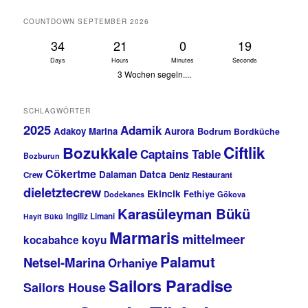
COUNTDOWN SEPTEMBER 2026
34
21
0
19
Days
Hours
Minutes
Seconds
3 Wochen segeln....
SCHLAGWÖRTER
2025
Adamik
Adakoy Marina
Aurora
Bodrum
Bordküche
Bozukkale
Ciftlik
Captains Table
Bozburun
Cökertme
Datca
Dalaman
Crew
Deniz Restaurant
dieletztecrew
Ekincik
Fethiye
Dodekanes
Gökova
Karasüleyman Bükü
Ingiliz Limani
Hayit Bükü
Marmaris
mittelmeer
kocabahce koyu
Palamut
Netsel-Marina
Orhaniye
Sailors Paradise
Sailors House