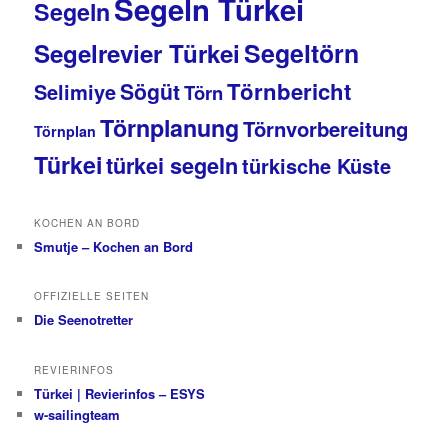
Segeln Türkei
Segeln
Segeltörn
Segelrevier Türkei
Törnbericht
Sögüt
Selimiye
Törn
Törnplanung
Törnvorbereitung
Törnplan
Türkei
türkei segeln
türkische Küste
KOCHEN AN BORD
Smutje – Kochen an Bord
OFFIZIELLE SEITEN
Die Seenotretter
REVIERINFOS
Türkei | Revierinfos – ESYS
w-sailingteam