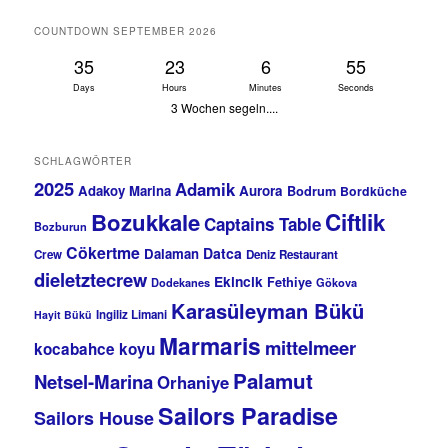
COUNTDOWN SEPTEMBER 2026
35
23
6
55
Days
Hours
Minutes
Seconds
3 Wochen segeln....
SCHLAGWÖRTER
2025
Adamik
Adakoy Marina
Aurora
Bodrum
Bordküche
Bozukkale
Ciftlik
Captains Table
Bozburun
Cökertme
Datca
Dalaman
Crew
Deniz Restaurant
dieletztecrew
Ekincik
Fethiye
Dodekanes
Gökova
Karasüleyman Bükü
Ingiliz Limani
Hayit Bükü
Marmaris
mittelmeer
kocabahce koyu
Palamut
Netsel-Marina
Orhaniye
Sailors Paradise
Sailors House