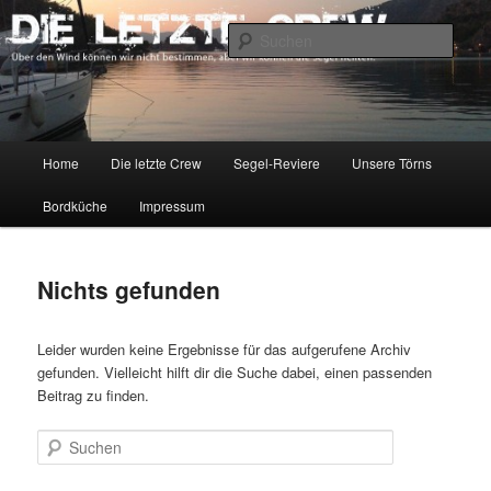
Zum
Zum
Über den Wind können wir nicht bestimmen, aber wir können die Segel
richten.
primären
sekundären
Such
Inhalt
Inhalt
springen
springen
DIE LETZTE CREW
Hauptmenü
Home
Die letzte Crew
Segel-Reviere
Unsere Törns
Bordküche
Impressum
Nichts gefunden
Leider wurden keine Ergebnisse für das aufgerufene Archiv
gefunden. Vielleicht hilft dir die Suche dabei, einen passenden
Beitrag zu finden.
Suchen