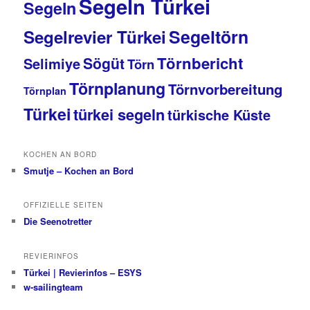
Segeln Türkei
Segeln
Segeltörn
Segelrevier Türkei
Törnbericht
Sögüt
Selimiye
Törn
Törnplanung
Törnvorbereitung
Törnplan
Türkei
türkei segeln
türkische Küste
KOCHEN AN BORD
Smutje – Kochen an Bord
OFFIZIELLE SEITEN
Die Seenotretter
REVIERINFOS
Türkei | Revierinfos – ESYS
w-sailingteam