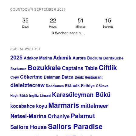
COUNTDOWN SEPTEMBER 2026
35
22
51
15
Days
Hours
Minutes
Seconds
3 Wochen segeln....
SCHLAGWÖRTER
2025
Adamik
Adakoy Marina
Aurora
Bodrum
Bordküche
Bozukkale
Ciftlik
Captains Table
Bozburun
Cökertme
Datca
Dalaman
Crew
Deniz Restaurant
dieletztecrew
Ekincik
Fethiye
Dodekanes
Gökova
Karasüleyman Bükü
Ingiliz Limani
Hayit Bükü
Marmaris
mittelmeer
kocabahce koyu
Palamut
Netsel-Marina
Orhaniye
Sailors Paradise
Sailors House