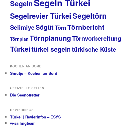
Segeln Türkei
Segeln
Segeltörn
Segelrevier Türkei
Törnbericht
Sögüt
Selimiye
Törn
Törnplanung
Törnvorbereitung
Törnplan
Türkei
türkei segeln
türkische Küste
KOCHEN AN BORD
Smutje – Kochen an Bord
OFFIZIELLE SEITEN
Die Seenotretter
REVIERINFOS
Türkei | Revierinfos – ESYS
w-sailingteam