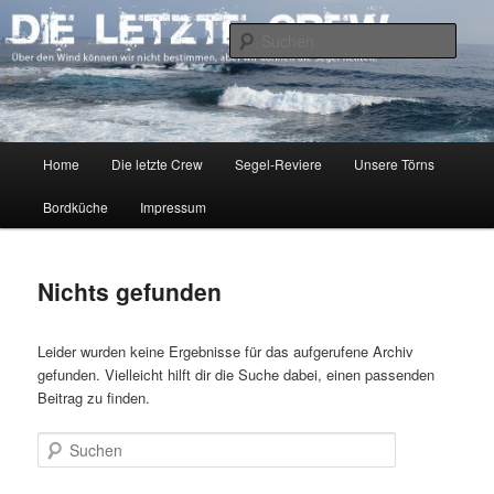
Zum
Zum
Über den Wind können wir nicht bestimmen, aber wir können die Segel
richten.
primären
sekundären
Such
Inhalt
Inhalt
springen
springen
DIE LETZTE CREW
Hauptmenü
Home
Die letzte Crew
Segel-Reviere
Unsere Törns
Bordküche
Impressum
Nichts gefunden
Leider wurden keine Ergebnisse für das aufgerufene Archiv
gefunden. Vielleicht hilft dir die Suche dabei, einen passenden
Beitrag zu finden.
Suchen