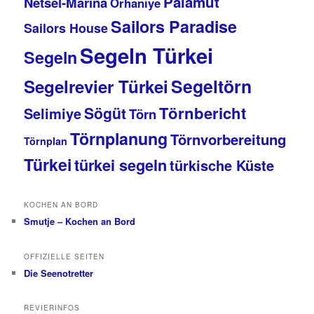
Palamut
Netsel-Marina
Orhaniye
Sailors Paradise
Sailors House
Segeln Türkei
Segeln
Segeltörn
Segelrevier Türkei
Törnbericht
Sögüt
Selimiye
Törn
Törnplanung
Törnvorbereitung
Törnplan
Türkei
türkei segeln
türkische Küste
KOCHEN AN BORD
Smutje – Kochen an Bord
OFFIZIELLE SEITEN
Die Seenotretter
REVIERINFOS