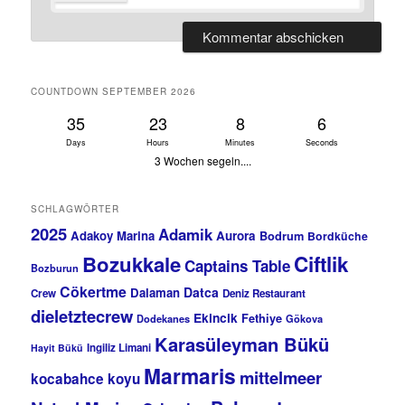
COUNTDOWN SEPTEMBER 2026
35
23
8
5
Days
Hours
Minutes
Seconds
3 Wochen segeln....
SCHLAGWÖRTER
2025
Adamik
Adakoy Marina
Aurora
Bodrum
Bordküche
Bozukkale
Ciftlik
Captains Table
Bozburun
Cökertme
Datca
Dalaman
Crew
Deniz Restaurant
dieletztecrew
Ekincik
Fethiye
Dodekanes
Gökova
Karasüleyman Bükü
Ingiliz Limani
Hayit Bükü
Marmaris
mittelmeer
kocabahce koyu