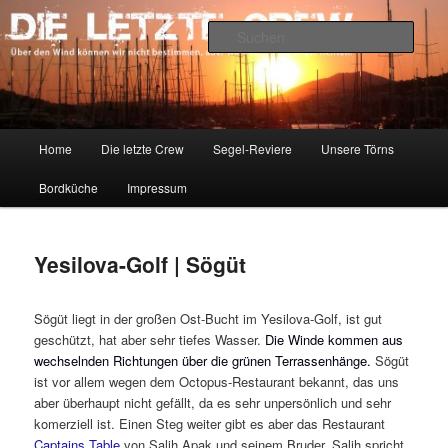
Zum
Über den Wind können wir nicht bestimmen, aber wir können die Segel
richten.
primären
Such
Inhalt
springen
DIE LETZTE CREW
Hauptmenü
Home
Die letzte Crew
Segel-Reviere
Unsere Törns
Bordküche
Impressum
Yesilova-Golf | Sögüt
Sögüt liegt in der großen Ost-Bucht im Yesilova-Golf, ist gut
geschützt, hat aber sehr tiefes Wasser.
Die Winde kommen aus
wechselnden Richtungen über die grünen Terrassenhänge.
Sögüt
ist vor allem wegen dem Octopus-Restaurant bekannt, das uns
aber überhaupt nicht gefällt, da es sehr unpersönlich und sehr
komerziell ist. Einen Steg weiter gibt es aber das Restaurant
Captains Table
von Salih Apak und seinem Bruder. Salih spricht