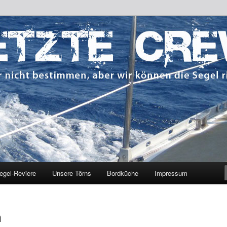
 bestimmen, aber wir können die Segel richten.
CREW
egel-Reviere
Unsere Törns
Bordküche
Impressum
n