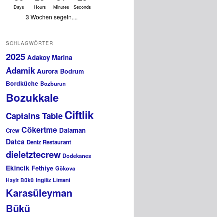
Days
Hours
Minutes
Seconds
3 Wochen segeln....
SCHLAGWÖRTER
2025
Adakoy Marina
Adamik
Aurora
Bodrum
Bordküche
Bozburun
Bozukkale
Ciftlik
Captains Table
Cökertme
Dalaman
Crew
Datca
Deniz Restaurant
dieletztecrew
Dodekanes
Ekincik
Fethiye
Gökova
Ingiliz Limani
Hayit Bükü
Karasüleyman
Bükü