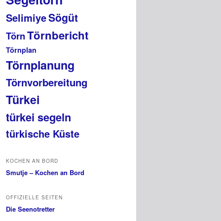
Sögüt
Selimiye
Törnbericht
Törn
Törnplan
Törnplanung
Törnvorbereitung
Türkei
türkei segeln
türkische Küste
KOCHEN AN BORD
Smutje – Kochen an Bord
OFFIZIELLE SEITEN
Die Seenotretter