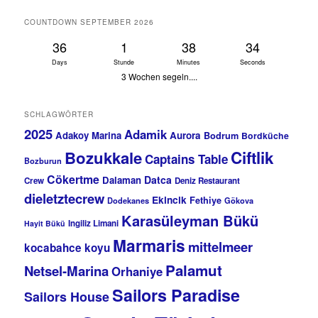
COUNTDOWN SEPTEMBER 2026
36
1
38
34
Days
Stunde
Minutes
Seconds
3 Wochen segeln....
SCHLAGWÖRTER
2025
Adamik
Adakoy Marina
Aurora
Bodrum
Bordküche
Bozukkale
Ciftlik
Captains Table
Bozburun
Cökertme
Datca
Dalaman
Crew
Deniz Restaurant
dieletztecrew
Ekincik
Fethiye
Dodekanes
Gökova
Karasüleyman Bükü
Ingiliz Limani
Hayit Bükü
Marmaris
mittelmeer
kocabahce koyu
Palamut
Netsel-Marina
Orhaniye
Sailors Paradise
Sailors House