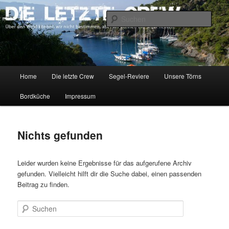
Zum
Zum
Über den Wind können wir nicht bestimmen, aber wir können die Segel
richten.
primären
sekundären
Such
Inhalt
Inhalt
springen
springen
DIE LETZTE CREW
Hauptmenü
Home
Die letzte Crew
Segel-Reviere
Unsere Törns
Bordküche
Impressum
Nichts gefunden
Leider wurden keine Ergebnisse für das aufgerufene Archiv
gefunden. Vielleicht hilft dir die Suche dabei, einen passenden
Beitrag zu finden.
Suchen