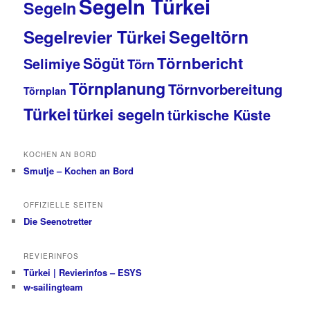
Segeln Türkei
Segeln
Segeltörn
Segelrevier Türkei
Törnbericht
Sögüt
Selimiye
Törn
Törnplanung
Törnvorbereitung
Törnplan
Türkei
türkei segeln
türkische Küste
KOCHEN AN BORD
Smutje – Kochen an Bord
OFFIZIELLE SEITEN
Die Seenotretter
REVIERINFOS
Türkei | Revierinfos – ESYS
w-sailingteam