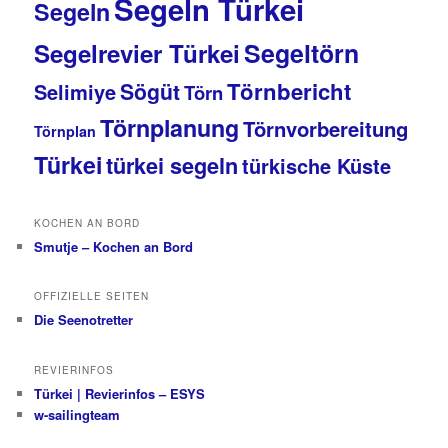
Segeln Türkei
Segeln
Segeltörn
Segelrevier Türkei
Törnbericht
Sögüt
Selimiye
Törn
Törnplanung
Törnvorbereitung
Törnplan
Türkei
türkei segeln
türkische Küste
KOCHEN AN BORD
Smutje – Kochen an Bord
OFFIZIELLE SEITEN
Die Seenotretter
REVIERINFOS
Türkei | Revierinfos – ESYS
w-sailingteam