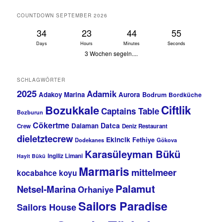
COUNTDOWN SEPTEMBER 2026
34
23
44
55
Days
Hours
Minutes
Seconds
3 Wochen segeln....
SCHLAGWÖRTER
2025
Adamik
Adakoy Marina
Aurora
Bodrum
Bordküche
Bozukkale
Ciftlik
Captains Table
Bozburun
Cökertme
Datca
Dalaman
Crew
Deniz Restaurant
dieletztecrew
Ekincik
Fethiye
Dodekanes
Gökova
Karasüleyman Bükü
Ingiliz Limani
Hayit Bükü
Marmaris
mittelmeer
kocabahce koyu
Palamut
Netsel-Marina
Orhaniye
Sailors Paradise
Sailors House