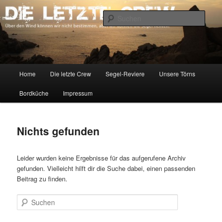
Zum
Zum
Über den Wind können wir nicht bestimmen, aber wir können die Segel
richten.
primären
sekundären
Such
Inhalt
Inhalt
springen
springen
DIE LETZTE CREW
Hauptmenü
Home
Die letzte Crew
Segel-Reviere
Unsere Törns
Bordküche
Impressum
Nichts gefunden
Leider wurden keine Ergebnisse für das aufgerufene Archiv
gefunden. Vielleicht hilft dir die Suche dabei, einen passenden
Beitrag zu finden.
Suchen