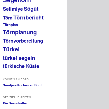
Sögüt
Selimiye
Törnbericht
Törn
Törnplan
Törnplanung
Törnvorbereitung
Türkei
türkei segeln
türkische Küste
KOCHEN AN BORD
Smutje – Kochen an Bord
OFFIZIELLE SEITEN
Die Seenotretter