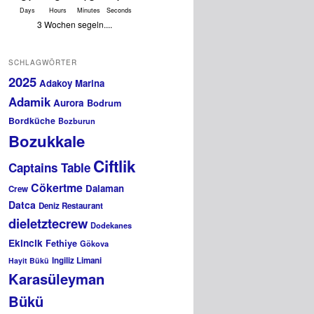
Days
Hours
Minutes
Seconds
3 Wochen segeln....
SCHLAGWÖRTER
2025
Adakoy Marina
Adamik
Aurora
Bodrum
Bordküche
Bozburun
Bozukkale
Ciftlik
Captains Table
Cökertme
Dalaman
Crew
Datca
Deniz Restaurant
dieletztecrew
Dodekanes
Ekincik
Fethiye
Gökova
Ingiliz Limani
Hayit Bükü
Karasüleyman
Bükü