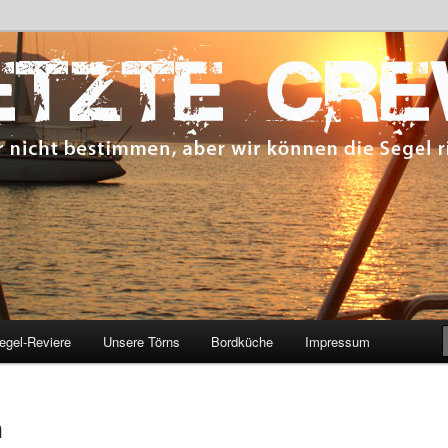
 bestimmen, aber wir können die Segel richten.
CREW
egel-Reviere
Unsere Törns
Bordküche
Impressum
n