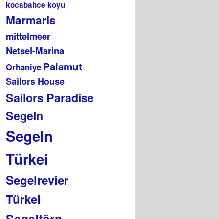
kocabahce koyu
Marmaris
mittelmeer
Netsel-Marina
Palamut
Orhaniye
Sailors House
Sailors Paradise
Segeln
Segeln
Türkei
Segelrevier
Türkei
Segeltörn