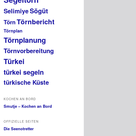
Sögüt
Selimiye
Törnbericht
Törn
Törnplan
Törnplanung
Törnvorbereitung
Türkei
türkei segeln
türkische Küste
KOCHEN AN BORD
Smutje – Kochen an Bord
OFFIZIELLE SEITEN
Die Seenotretter