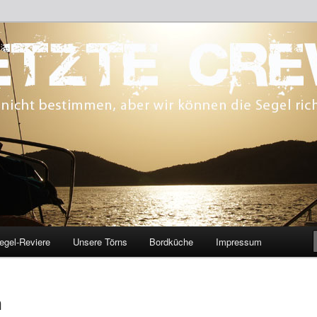
 bestimmen, aber wir können die Segel richten.
CREW
egel-Reviere
Unsere Törns
Bordküche
Impressum
n