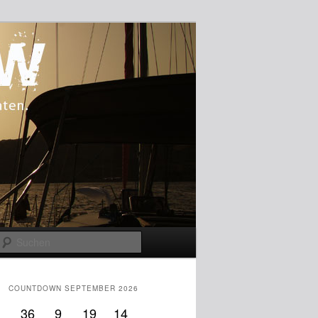
Suchen
COUNTDOWN SEPTEMBER 2026
36
9
19
13