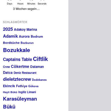
Days
Hours
Minutes
Seconds
3 Wochen segeln....
SCHLAGWÖRTER
2025
Adakoy Marina
Adamik
Aurora
Bodrum
Bordküche
Bozburun
Bozukkale
Ciftlik
Captains Table
Cökertme
Dalaman
Crew
Datca
Deniz Restaurant
dieletztecrew
Dodekanes
Ekincik
Fethiye
Gökova
Ingiliz Limani
Hayit Bükü
Karasüleyman
Bükü