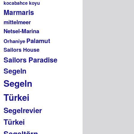
kocabahce koyu
Marmaris
mittelmeer
Netsel-Marina
Palamut
Orhaniye
Sailors House
Sailors Paradise
Segeln
Segeln
Türkei
Segelrevier
Türkei
Segeltörn