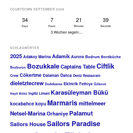
COUNTDOWN SEPTEMBER 2026
34
7
21
39
Days
Hours
Minutes
Seconds
3 Wochen segeln....
SCHLAGWÖRTER
2025
Adamik
Adakoy Marina
Aurora
Bodrum
Bordküche
Bozukkale
Ciftlik
Captains Table
Bozburun
Cökertme
Datca
Dalaman
Crew
Deniz Restaurant
dieletztecrew
Ekincik
Fethiye
Dodekanes
Gökova
Karasüleyman Bükü
Ingiliz Limani
Hayit Bükü
Marmaris
mittelmeer
kocabahce koyu
Palamut
Netsel-Marina
Orhaniye
Sailors Paradise
Sailors House