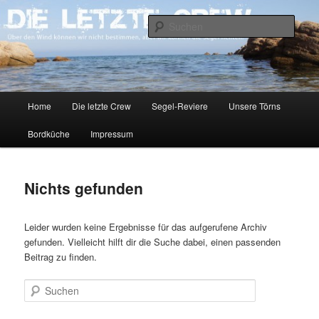
Zum
Zum
Über den Wind können wir nicht bestimmen, aber wir können die Segel
richten.
primären
sekundären
Such
Inhalt
Inhalt
springen
springen
DIE LETZTE CREW
Hauptmenü
Home
Die letzte Crew
Segel-Reviere
Unsere Törns
Bordküche
Impressum
Nichts gefunden
Leider wurden keine Ergebnisse für das aufgerufene Archiv
gefunden. Vielleicht hilft dir die Suche dabei, einen passenden
Beitrag zu finden.
Suchen