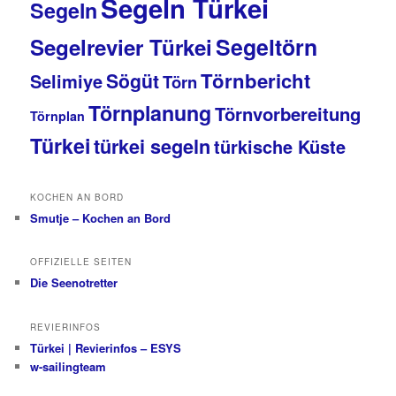
Segeln Türkei
Segeln
Segeltörn
Segelrevier Türkei
Törnbericht
Sögüt
Selimiye
Törn
Törnplanung
Törnvorbereitung
Törnplan
Türkei
türkei segeln
türkische Küste
KOCHEN AN BORD
Smutje – Kochen an Bord
OFFIZIELLE SEITEN
Die Seenotretter
REVIERINFOS
Türkei | Revierinfos – ESYS
w-sailingteam