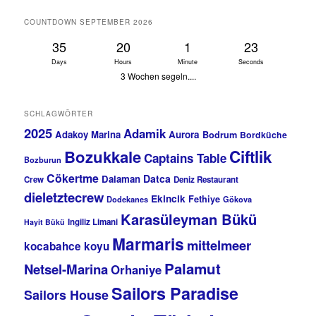
COUNTDOWN SEPTEMBER 2026
35
20
1
23
Days
Hours
Minute
Seconds
3 Wochen segeln....
SCHLAGWÖRTER
2025
Adamik
Adakoy Marina
Aurora
Bodrum
Bordküche
Bozukkale
Ciftlik
Captains Table
Bozburun
Cökertme
Datca
Dalaman
Crew
Deniz Restaurant
dieletztecrew
Ekincik
Fethiye
Dodekanes
Gökova
Karasüleyman Bükü
Ingiliz Limani
Hayit Bükü
Marmaris
mittelmeer
kocabahce koyu
Palamut
Netsel-Marina
Orhaniye
Sailors Paradise
Sailors House