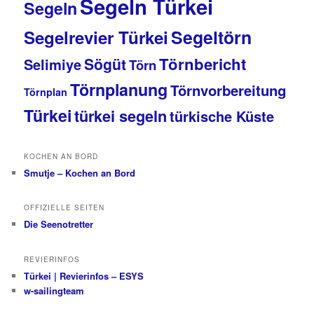
Segeln Türkei
Segeln
Segeltörn
Segelrevier Türkei
Törnbericht
Sögüt
Selimiye
Törn
Törnplanung
Törnvorbereitung
Törnplan
Türkei
türkei segeln
türkische Küste
KOCHEN AN BORD
Smutje – Kochen an Bord
OFFIZIELLE SEITEN
Die Seenotretter
REVIERINFOS
Türkei | Revierinfos – ESYS
w-sailingteam