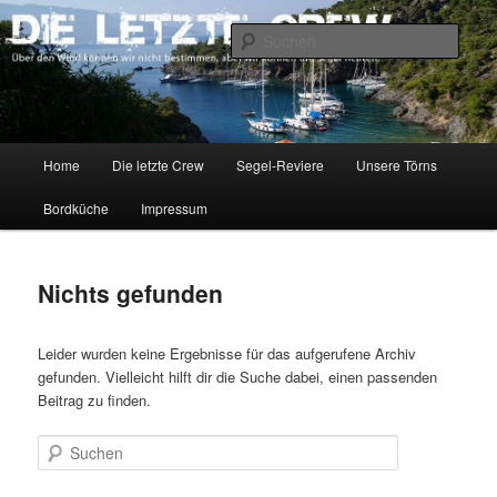
Zum
Zum
Über den Wind können wir nicht bestimmen, aber wir können die Segel
richten.
primären
sekundären
Such
Inhalt
Inhalt
springen
springen
DIE LETZTE CREW
Hauptmenü
Home
Die letzte Crew
Segel-Reviere
Unsere Törns
Bordküche
Impressum
Nichts gefunden
Leider wurden keine Ergebnisse für das aufgerufene Archiv
gefunden. Vielleicht hilft dir die Suche dabei, einen passenden
Beitrag zu finden.
Suchen