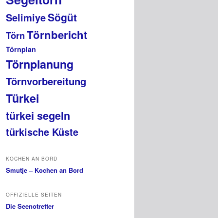
Sögüt
Selimiye
Törnbericht
Törn
Törnplan
Törnplanung
Törnvorbereitung
Türkei
türkei segeln
türkische Küste
KOCHEN AN BORD
Smutje – Kochen an Bord
OFFIZIELLE SEITEN
Die Seenotretter