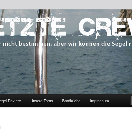
 bestimmen, aber wir können die Segel richten.
CREW
egel-Reviere
Unsere Törns
Bordküche
Impressum
n