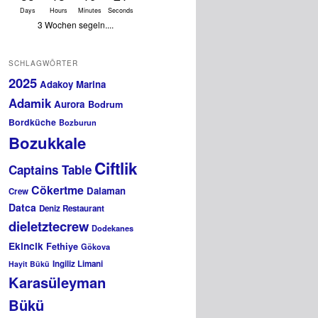
Days
Hours
Minutes
Seconds
3 Wochen segeln....
SCHLAGWÖRTER
2025
Adakoy Marina
Adamik
Aurora
Bodrum
Bordküche
Bozburun
Bozukkale
Ciftlik
Captains Table
Cökertme
Dalaman
Crew
Datca
Deniz Restaurant
dieletztecrew
Dodekanes
Ekincik
Fethiye
Gökova
Ingiliz Limani
Hayit Bükü
Karasüleyman
Bükü