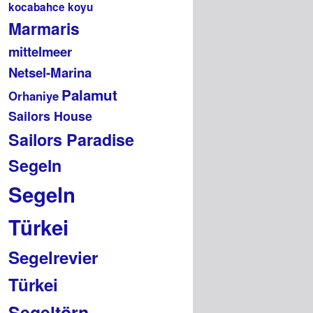
kocabahce koyu
Marmaris
mittelmeer
Netsel-Marina
Palamut
Orhaniye
Sailors House
Sailors Paradise
Segeln
Segeln
Türkei
Segelrevier
Türkei
Segeltörn