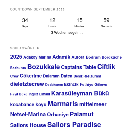
COUNTDOWN SEPTEMBER 2026
34
12
15
59
Days
Hours
Minutes
Seconds
3 Wochen segeln....
SCHLAGWÖRTER
2025
Adamik
Adakoy Marina
Aurora
Bodrum
Bordküche
Bozukkale
Ciftlik
Captains Table
Bozburun
Cökertme
Datca
Dalaman
Crew
Deniz Restaurant
dieletztecrew
Ekincik
Fethiye
Dodekanes
Gökova
Karasüleyman Bükü
Ingiliz Limani
Hayit Bükü
Marmaris
mittelmeer
kocabahce koyu
Palamut
Netsel-Marina
Orhaniye
Sailors Paradise
Sailors House