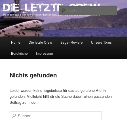
Zum
Zum
Über den Wind können wir nicht bestimmen, aber wir können die Segel
richten.
primären
sekundären
Such
Inhalt
Inhalt
springen
springen
DIE LETZTE CREW
Hauptmenü
Home
Die letzte Crew
Segel-Reviere
Unsere Törns
Bordküche
Impressum
Nichts gefunden
Leider wurden keine Ergebnisse für das aufgerufene Archiv
gefunden. Vielleicht hilft dir die Suche dabei, einen passenden
Beitrag zu finden.
Suchen