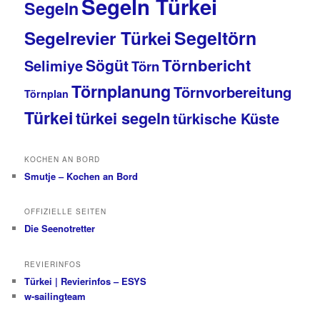
Segeln Türkei
Segeln
Segeltörn
Segelrevier Türkei
Törnbericht
Sögüt
Selimiye
Törn
Törnplanung
Törnvorbereitung
Törnplan
Türkei
türkei segeln
türkische Küste
KOCHEN AN BORD
Smutje – Kochen an Bord
OFFIZIELLE SEITEN
Die Seenotretter
REVIERINFOS
Türkei | Revierinfos – ESYS
w-sailingteam