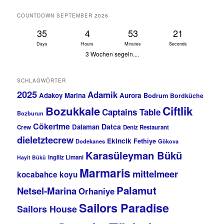
COUNTDOWN SEPTEMBER 2026
35
4
53
21
Days
Hours
Minutes
Seconds
3 Wochen segeln....
SCHLAGWÖRTER
2025
Adamik
Adakoy Marina
Aurora
Bodrum
Bordküche
Bozukkale
Ciftlik
Captains Table
Bozburun
Cökertme
Datca
Dalaman
Crew
Deniz Restaurant
dieletztecrew
Ekincik
Fethiye
Dodekanes
Gökova
Karasüleyman Bükü
Ingiliz Limani
Hayit Bükü
Marmaris
mittelmeer
kocabahce koyu
Palamut
Netsel-Marina
Orhaniye
Sailors Paradise
Sailors House