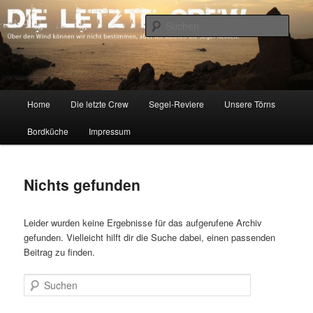
Zum
Zum
Über den Wind können wir nicht bestimmen, aber wir können die Segel
richten.
primären
sekundären
Such
Inhalt
Inhalt
springen
springen
DIE LETZTE CREW
Hauptmenü
Home
Die letzte Crew
Segel-Reviere
Unsere Törns
Bordküche
Impressum
Nichts gefunden
Leider wurden keine Ergebnisse für das aufgerufene Archiv
gefunden. Vielleicht hilft dir die Suche dabei, einen passenden
Beitrag zu finden.
Suchen