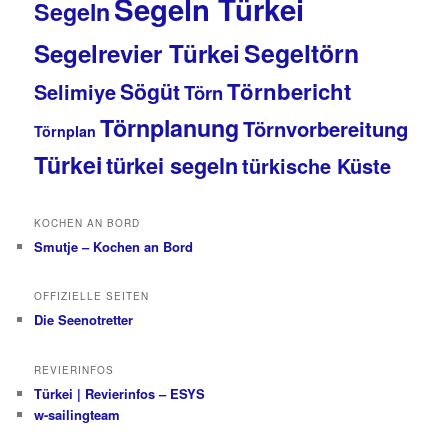
Segeln Türkei
Segeln
Segeltörn
Segelrevier Türkei
Törnbericht
Sögüt
Selimiye
Törn
Törnplanung
Törnvorbereitung
Törnplan
Türkei
türkei segeln
türkische Küste
KOCHEN AN BORD
Smutje – Kochen an Bord
OFFIZIELLE SEITEN
Die Seenotretter
REVIERINFOS
Türkei | Revierinfos – ESYS
w-sailingteam