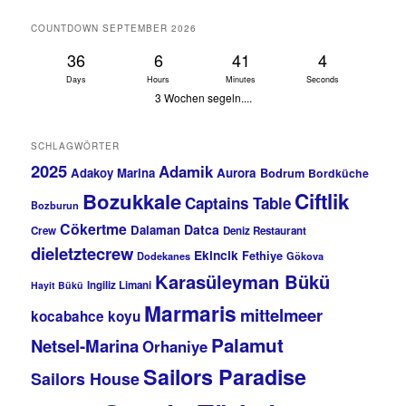
COUNTDOWN SEPTEMBER 2026
36
6
41
4
Days
Hours
Minutes
Seconds
3 Wochen segeln....
SCHLAGWÖRTER
2025
Adamik
Adakoy Marina
Aurora
Bodrum
Bordküche
Bozukkale
Ciftlik
Captains Table
Bozburun
Cökertme
Datca
Dalaman
Crew
Deniz Restaurant
dieletztecrew
Ekincik
Fethiye
Dodekanes
Gökova
Karasüleyman Bükü
Ingiliz Limani
Hayit Bükü
Marmaris
mittelmeer
kocabahce koyu
Palamut
Netsel-Marina
Orhaniye
Sailors Paradise
Sailors House