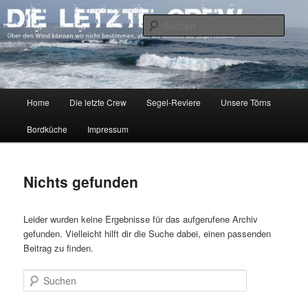
Zum
Zum
Über den Wind können wir nicht bestimmen, aber wir können die Segel
richten.
primären
sekundären
Such
Inhalt
Inhalt
springen
springen
DIE LETZTE CREW
Hauptmenü
Home
Die letzte Crew
Segel-Reviere
Unsere Törns
Bordküche
Impressum
Nichts gefunden
Leider wurden keine Ergebnisse für das aufgerufene Archiv
gefunden. Vielleicht hilft dir die Suche dabei, einen passenden
Beitrag zu finden.
Suchen