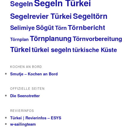
Segeln Türkei
Segeln
Segeltörn
Segelrevier Türkei
Törnbericht
Sögüt
Selimiye
Törn
Törnplanung
Törnvorbereitung
Törnplan
Türkei
türkei segeln
türkische Küste
KOCHEN AN BORD
Smutje – Kochen an Bord
OFFIZIELLE SEITEN
Die Seenotretter
REVIERINFOS
Türkei | Revierinfos – ESYS
w-sailingteam