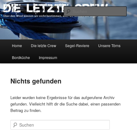
Zum
Zum
Über den Wind können wir nicht bestimmen, aber wir können die Segel
richten.
primären
sekundären
Such
Inhalt
Inhalt
springen
springen
DIE LETZTE CREW
Hauptmenü
Home
Die letzte Crew
Segel-Reviere
Unsere Törns
Bordküche
Impressum
Nichts gefunden
Leider wurden keine Ergebnisse für das aufgerufene Archiv
gefunden. Vielleicht hilft dir die Suche dabei, einen passenden
Beitrag zu finden.
Suchen