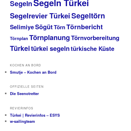
Segeln Türkei
Segeln
Segeltörn
Segelrevier Türkei
Törnbericht
Sögüt
Selimiye
Törn
Törnplanung
Törnvorbereitung
Törnplan
Türkei
türkei segeln
türkische Küste
KOCHEN AN BORD
Smutje – Kochen an Bord
OFFIZIELLE SEITEN
Die Seenotretter
REVIERINFOS
Türkei | Revierinfos – ESYS
w-sailingteam