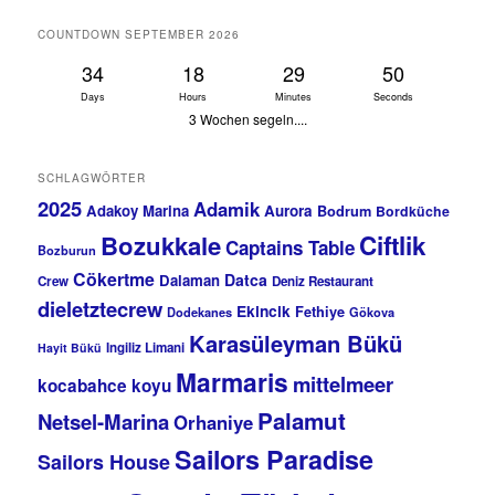
COUNTDOWN SEPTEMBER 2026
34
18
29
50
Days
Hours
Minutes
Seconds
3 Wochen segeln....
SCHLAGWÖRTER
2025
Adamik
Adakoy Marina
Aurora
Bodrum
Bordküche
Bozukkale
Ciftlik
Captains Table
Bozburun
Cökertme
Datca
Dalaman
Crew
Deniz Restaurant
dieletztecrew
Ekincik
Fethiye
Dodekanes
Gökova
Karasüleyman Bükü
Ingiliz Limani
Hayit Bükü
Marmaris
mittelmeer
kocabahce koyu
Palamut
Netsel-Marina
Orhaniye
Sailors Paradise
Sailors House