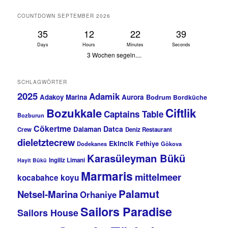
COUNTDOWN SEPTEMBER 2026
35
12
22
39
Days
Hours
Minutes
Seconds
3 Wochen segeln....
SCHLAGWÖRTER
2025
Adamik
Adakoy Marina
Aurora
Bodrum
Bordküche
Bozukkale
Ciftlik
Captains Table
Bozburun
Cökertme
Datca
Dalaman
Crew
Deniz Restaurant
dieletztecrew
Ekincik
Fethiye
Dodekanes
Gökova
Karasüleyman Bükü
Ingiliz Limani
Hayit Bükü
Marmaris
mittelmeer
kocabahce koyu
Palamut
Netsel-Marina
Orhaniye
Sailors Paradise
Sailors House