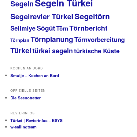
Segeln Türkei
Segeln
Segeltörn
Segelrevier Türkei
Törnbericht
Sögüt
Selimiye
Törn
Törnplanung
Törnvorbereitung
Törnplan
Türkei
türkei segeln
türkische Küste
KOCHEN AN BORD
Smutje – Kochen an Bord
OFFIZIELLE SEITEN
Die Seenotretter
REVIERINFOS
Türkei | Revierinfos – ESYS
w-sailingteam