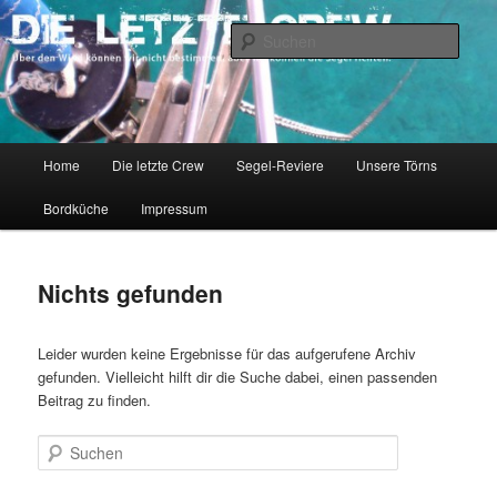
Zum
Zum
Über den Wind können wir nicht bestimmen, aber wir können die Segel
richten.
primären
sekundären
Such
Inhalt
Inhalt
springen
springen
DIE LETZTE CREW
Hauptmenü
Home
Die letzte Crew
Segel-Reviere
Unsere Törns
Bordküche
Impressum
Nichts gefunden
Leider wurden keine Ergebnisse für das aufgerufene Archiv
gefunden. Vielleicht hilft dir die Suche dabei, einen passenden
Beitrag zu finden.
Suchen